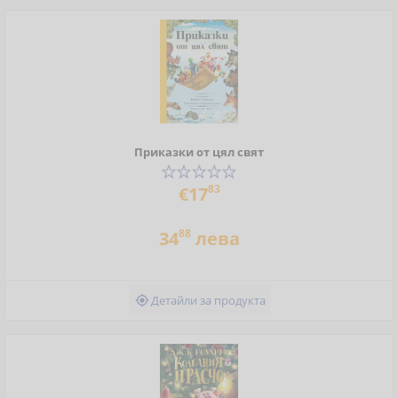
Приказки от цял свят
83
€17
88
34
лева
Детайли за продукта
