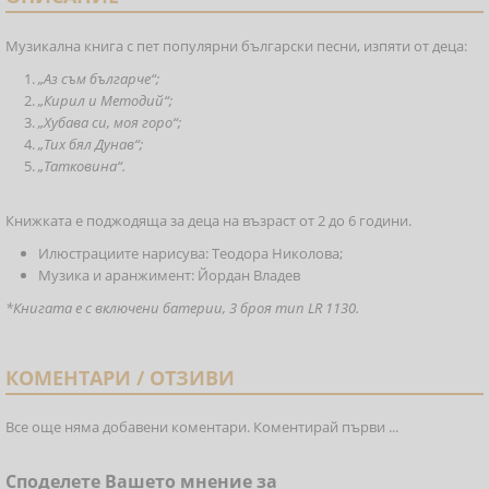
Музикална книга с пет популярни български песни, изпяти от деца:
„Аз съм българче“;
„Кирил и Методий“;
„Хубава си, моя горо“;
„Тих бял Дунав“;
„Татковина“.
Книжката е поджодяща за деца на възраст от 2 до 6 години.
Илюстрациите нарисува: Теодора Николова;
Музика и аранжимент: Йордан Владев
*Книгата е с включени батерии, 3 броя тип LR 1130.
КОМЕНТАРИ / ОТЗИВИ
Все още няма добавени коментари. Коментирай първи ...
Споделете Вашето мнение за