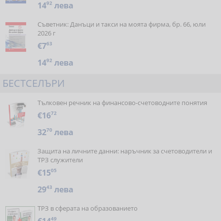
14
92
лева
Съветник: Данъци и такси на моята фирма, бр. 66, юли
2026 г
€7
63
14
92
лева
БЕСТСЕЛЪРИ
Тълковен речник на финансово-счетоводните понятия
€16
72
32
70
лева
Защита на личните данни: наръчник за счетоводители и
ТРЗ служители
€15
05
29
43
лева
ТРЗ в сферата на образованието
49