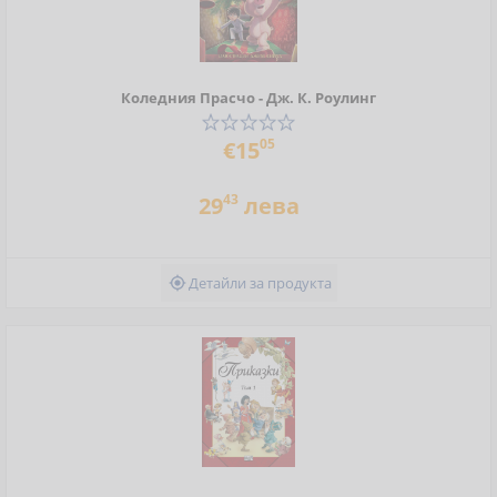
Коледния Прасчо - Дж. К. Роулинг
05
€15
43
29
лева
Детайли за продукта
