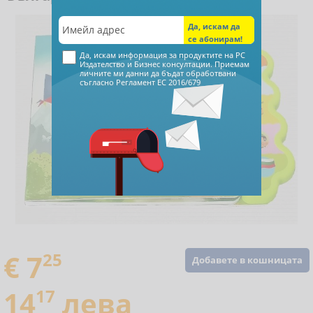
Да, искам информация за продуктите на РС
Издателство и Бизнес консултации. Приемам
личните ми данни да бъдат обработвани
съгласно
Регламент ЕС 2016/679
€ 7
25
Добавете в кошницата
14
17
лева