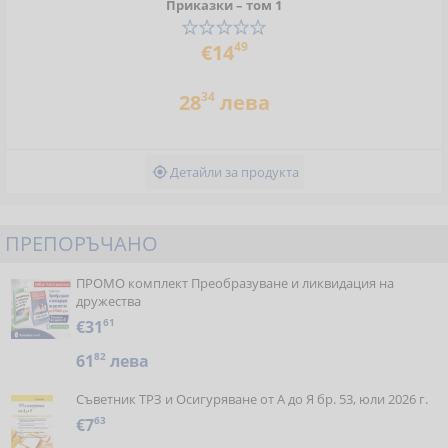
Приказки – том 1
49
€14
34
28
лева
Детайли за продукта

ПРЕПОРЪЧАНО
ПРОМО комплект Преобразуване и ликвидация на
дружества
€31
61
61
82
лева
Съветник ТРЗ и Осигуряване от А до Я бр. 53, юли 2026 г.
€7
63