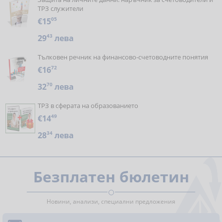
ТРЗ служители
€15
05
29
43
лева
Тълковен речник на финансово-счетоводните понятия
€16
72
32
70
лева
ТРЗ в сферата на образованието
€14
49
28
34
лева
Безплатен бюлетин
Новини, анализи, специални предложения