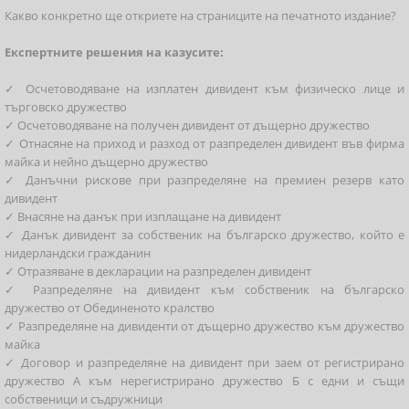
Какво конкретно ще откриете на страниците на печатното издание?
Експертните решения на казусите:
✓ Осчетоводяване на изплатен дивидент към физическо лице и
търговско дружество
✓ Осчетоводяване на получен дивидент от дъщерно дружество
✓ Отнасяне на приход и разход от разпределен дивидент във фирма
майка и нейно дъщерно дружество
✓ Данъчни рискове при разпределяне на премиен резерв като
дивидент
✓ Внасяне на данък при изплащане на дивидент
✓ Данък дивидент за собственик на българско дружество, който е
нидерландски гражданин
✓ Отразяване в декларации на разпределен дивидент
✓ Разпределяне на дивидент към собственик на българско
дружество от Обединеното кралство
✓ Разпределяне на дивиденти от дъщерно дружество към дружество
майка
✓ Договор и разпределяне на дивидент при заем от регистрирано
дружество А към нерегистрирано дружество Б с едни и същи
собственици и съдружници