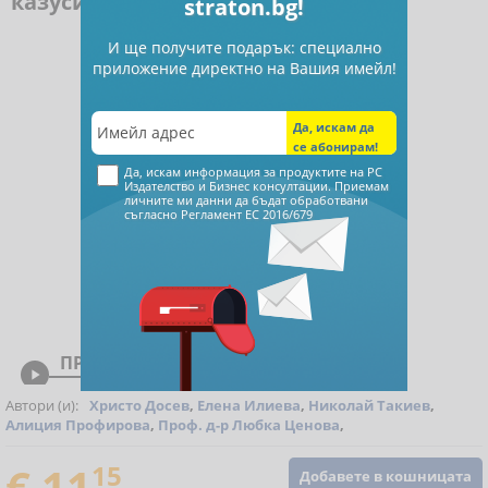
казуси - печатно издание
straton.bg!
И ще получите подарък: специално
приложение директно на Вашия имейл!
Да, искам информация за продуктите на РС
Издателство и Бизнес консултации. Приемам
личните ми данни да бъдат обработвани
съгласно
Регламент ЕС 2016/679
ПРЕГЛЕД

Автори (и):
Христо Досев
,
Елена Илиева
,
Николай Такиев
,
Алиция Профирова
,
Проф. д-р Любка Ценова
,
€ 11
15
Добавете в кошницата