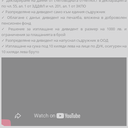
✓ Деклариране на данни от счетоводната отчетност в декларацията
по чл. 55, ал. 1 от ЗДДФЛ и чл. 201, ал. 1 от ЗКПО
✓ Разпределяне на дивидент само към единия съдружник
✓ Облагане с данък дивидент на печалба, вложена в доброволен
пенсионен фонд
✓ Решение за изплащане на дивидент в размер на 1000 лв. и
ограничения за плащанията в брой
✓ Разпределяне на дивидент на напуснал съдружник в ООД
✓ Изплащане на сума под 10 хиляди лева на лице по ДУК, осигурен на
10 хиляди лева бруто