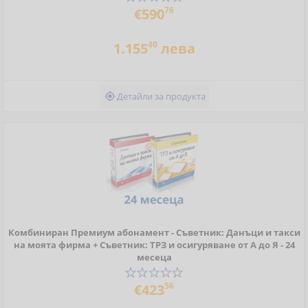
76
€590
40
1.155
лева
Детайли за продукта

Комбиниран Премиум абонамент - Съветник: Данъци и такси
на моята фирма + Съветник: ТРЗ и осигуряване от А до Я - 24
месеца
56
€423