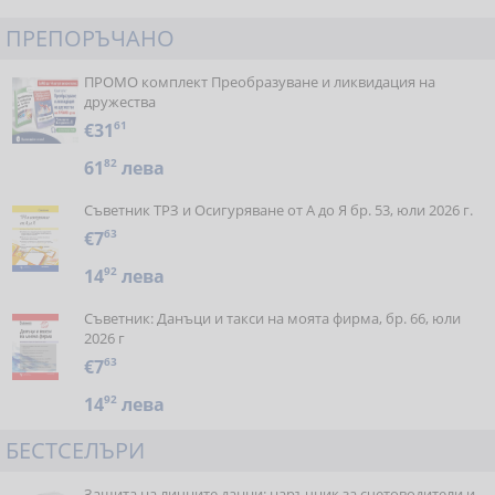
ПРЕПОРЪЧАНО
ПРОМО комплект Преобразуване и ликвидация на
дружества
€31
61
61
82
лева
Съветник ТРЗ и Осигуряване от А до Я бр. 53, юли 2026 г.
€7
63
14
92
лева
Съветник: Данъци и такси на моята фирма, бр. 66, юли
2026 г
€7
63
14
92
лева
БЕСТСЕЛЪРИ
Защита на личните данни: наръчник за счетоводители и