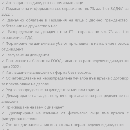
✓ Изплащане на дивидент на починало лице
✓ Подаване на информация със справка по чл. 73, ал. 1 от ЗДДФЛ за
2022 г.
✓ Данъчно облагане в Германия на лице с двойно гражданство,
собственик на дружество у нас
✓ Разпределяне на дивидент при ЕТ - справка по чл. 73, ал. 1 и
отражение в ГДД
✓ Формиране на данъчна загуба от приспаднат в намаление приход
от дивидент
✓ Гласуване на дивиденти
✓ Попълване на баланс на ЕООД с авансово разпределени дивиденти
през 2022 г.
✓ Изплащане на дивидент от фирма без персонал
✓ Осчетоводяване на неразпределена печалба във връзка с договор
за прехвърляне на дялове
✓ Ред за разпределяне на дивидент за минали години
✓ Деклариране на салдо, получено при авансово разпределение на
дивидент
✓ Прихващане на заем с дивидент
✓ Деклариране на вземане от физическо лице във връзка с
фактурирани стоки
✓ Счетоводни записвания във връзка с неразпределени дивиденти