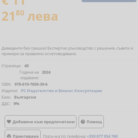
21
80
лева
Дивиденти без грешки! Експертно ръководство с решения, съвети и
примери за правилно осчетоводяване.
Страници:
40
Година на
2024
издаване:
ISBN:
978-619-7650-39-6
Издател:
РС Издателство и Бизнес Консултации
Език:
Български
ДДС:
9%
Добавяне към предпочитани
Помощ


Принтиране
Поръчка по телефона:
+359 877 954 760
