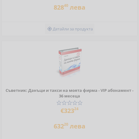
40
828
лева
Детайли за продукта

Съветник: Данъци и такси на моята фирма - VIP абонамент -
36 месеца
24
€323
20
632
лева