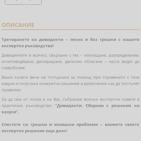
ОПИСАНИЕ
Третирането на дивиденти – лесно и без грешки с нашето
експертно ръководство!
Дивидентите и всичко, свързано с тях – изплащане, разпределение,
осчетоводяване, деклариране, данъчно облагане – често водят до
главоболия.
Ваши колеги вече ни потърсиха за помощ при справянето с тези
казуси и получиха конкретни решения и разяснения как да постъпят
правилно.
За да сме от полза и на Вас, събрахме всички експертни съвети в
практично ръководство:
"Дивиденти. Сборник с решения на
казуси".
Спестете си грешки и излишни проблеми – вземете своето
експертно решение още днес!