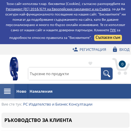
Този сайт използва т.нар. бисквитки (Cookies), съгласно разпоредбите на
Регламент (ЕС) 2016/679 на Европейския парламент и на Съвета
, за да Ви
осигури най-функционалното посещение на нашия сайт. "Бисквитките" ни
помагат да подобряваме съдържанието на сайта, като Ви даваме
персонализирано и много по-бързо онлайн изживяване. Те се използват
само от нашия сайт и нашите доверени партньори. Кликнете
ТУК
за
Съгласен съм
подробности относно правилата за "бисквитките".


РЕГИСТРАЦИЯ
ВХОД

0
Предпочитани

Ново
Намаления
Вие сте тук:
РС Издателство и Бизнес Консултации
РЪКОВОДСТВО ЗА КЛИЕНТА