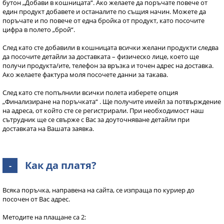
бутон „Добави в кошницата“. Ако желаете да поръчате повече от
един продукт добавете и останалите по същия начин. Можете да
поръчате и по повече от една бройка от продукт, като посочите
цифра в полето „брой“.
След като сте добавили в кошницата всички желани продукти следва
да посочите детайли за доставката – физическо лице, което ще
получи продукта/ите, телефон за връзка и точен адрес на доставка.
Ако желаете фактура моля посочете данни за такава.
След като сте попълнили всички полета изберете опция
„Финализиране на поръчката“ . Ще получите имейл за потвърждение
на адреса, от който сте се регистрирали. При необходимост наш
сътрудник ще се свърже с Вас за доуточняване детайли при
доставката на Вашата заявка.
Как да платя?
-
Всяка поръчка, направена на сайта, се изпраща по куриер до
посочен от Вас адрес.
Методите на плащане са 2: