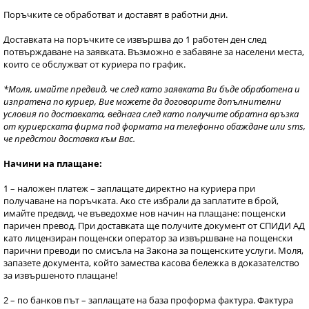
Поръчките се обработват и доставят в работни дни.
Доставката на поръчките се извършва до 1 работен ден след
потвърждаване на заявката. Възможно е забавяне за населени места,
които се обслужват от куриера по график.
*Моля, имайте предвид, че след като заявката Ви бъде обработена и
изпратена по куриер, Вие можете да договорите допълнителни
условия по доставката, веднага след като получите обратна връзка
от куриерската фирма под формата на телефонно обаждане или sms,
че предстои доставка към Вас.
Начини на плащане:
1 – наложен платеж – заплащате директно на куриера при
получаване на поръчката. Ако сте избрали да заплатите в брой,
имайте предвид, че въведохме нов начин на плащане: пощенски
паричен превод. При доставката ще получите документ от СПИДИ АД
като лицензиран пощенски оператор за извършване на пощенски
парични преводи по смисъла на Закона за пощенските услуги. Моля,
запазете документа, който замества касова бележка в доказателство
за извършеното плащане!
2 – по банков път – заплащате на база проформа фактура. Фактура