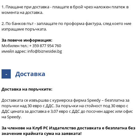
1. Плащане при доставка - плащате в брой чрез наложен платеж в
момента на доставка.
2. По банков път - заплащате по проформа фактура, след което ние
изпращаме поръчката.
За повече информация:
Мобилен тел.: + 359 877 954 760
имейл адрес: info@biznesidei.bg
Доставка
-
Доставка на поръчките:
Доставката се извършва с куриерска фирма Speedy – безплатна за
поръчки над 30 евро с ДДС. За поръчки на стойност под 30 евро с
ДДС цената за доставка е 3,07 евро с ДДС до посочен адрес или офис
на Speedy.
За членове на Клуб РС Издателство доставката е безплатна без
значение крайната сума на заявката!