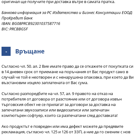
оригинал ще получите при доставка вътре в самата пратка.
Банкова информация за РС Издателство и Бизнес Консултации ЕООД:
ПроКредит Банк
IBAN: BG08PRCB92301037587716
BIC: PRCBBGSF
Връщане
-
Съгласно чл. 50. aл. 2 Вие имате право да се откажете от покупката си
в 14 дневен срок от приемане на поръчания от Вас продукт само в
случай че той е неотворен и с ненарушена опаковка, при което да Ви
възстановим изцяло заплатената от Вас сума.
Съгласно разпоредбите на чл. 57, ал. 9 правото на отказ на
потребителя от договора от разстояние или от договора извън
търговския обект не се прилагат за договори за доставка на
запечатани звукозаписи или видеозаписи или запечатан
компютърен софтуер, които са разпечатани след доставката!
Ако продуктът е повреден или има дефект можете да предявите
рекламация, съгласно чл. 125 и 126 от ЗЗП, а ние да го сменим с нов