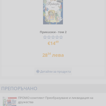
Приказки - том 2
49
€14
34
28
лева
Детайли за продукта

ПРЕПОРЪЧАНО
ПРОМО комплект Преобразуване и ликвидация на
дружества