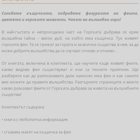
Сглобете къщичката, подредете фигурките на феите,
цветята и горските животни. Чакат ви вълшебни игри!
В най-гъстата и непроходима част на Горската дъбрава се крие
вълшебна тайна – висок дъб, на който има къщичка. Тук живеят
горските феи. Те се грижат за гората и за всички същества в нея, за да
може добрите вълшебства да се случват отново и отново…
От книгата, включена в комплекта, ще научите къде живеят феите,
какви видове феи съществуват и кои са техните приятели. Ще
разберете как да разпознавате дали наоколо има феи и как самите
вие можете да правите вълшебства. Разгърнете страниците и вижте
какво разказват феите от Горската дъбрава за живота на вълшебните
същества!
Комплектът съдържа:
• книга с любопитна информация
• сгъваем макет на къщичка за феи