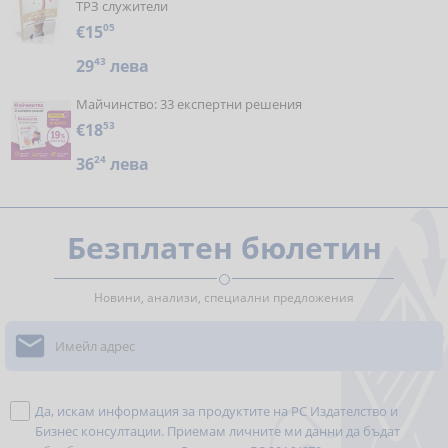
ТРЗ служители
€15
05
29
43
лева
Майчинство: 33 експертни решения
€18
53
36
24
лева
Безплатен бюлетин
Новини, анализи, специални предложения

Да, искам информация за продуктите на РС Издателство и
Бизнес консултации. Приемам личните ми данни да бъдат