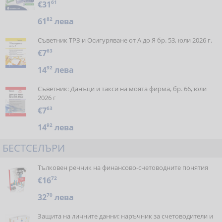
€31
61
61
82
лева
Съветник ТРЗ и Осигуряване от А до Я бр. 53, юли 2026 г.
€7
63
14
92
лева
Съветник: Данъци и такси на моята фирма, бр. 66, юли
2026 г
€7
63
14
92
лева
БЕСТСЕЛЪРИ
Тълковен речник на финансово-счетоводните понятия
€16
72
32
70
лева
Защита на личните данни: наръчник за счетоводители и