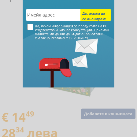
Да, искам информация за продуктите на РС
Издателство и Бизнес консултации. Приемам
личните ми данни да бъдат обработвани
съгласно
Регламент ЕС 2016/679
€ 14
49
Добавете в кошницата
28
34
лева