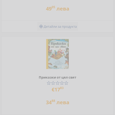
05
49
лева
Детайли за продукта

Приказки от цял свят
83
€17
88
34
лева