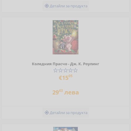
Детайли за продукта

Коледния Прасчо - Дж. К. Роулинг
05
€15
43
29
лева
Детайли за продукта
