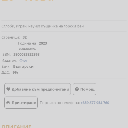
Сглоби, играй, научи! Къщичка на горски феи
Страници:
32
Година на
2023
издаване:
ISBN:
3800083832898
Издател:
Фют
Език:
Български
ДДС:
9%
Добавяне към предпочитани
Помощ


Принтиране
Поръчка по телефона:
+359 877 954 760

ОПИСАНИЕ