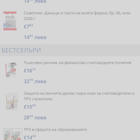
14
лева
Съветник: Данъци и такси на моята фирма, бр. 66, юли
2026 г
€7
63
14
92
лева
БЕСТСЕЛЪРИ
Тълковен речник на финансово-счетоводните понятия
€16
72
32
70
лева
Защита на личните данни: наръчник за счетоводители и
ТРЗ служители
€15
05
29
43
лева
ТРЗ в сферата на образованието
€14
49