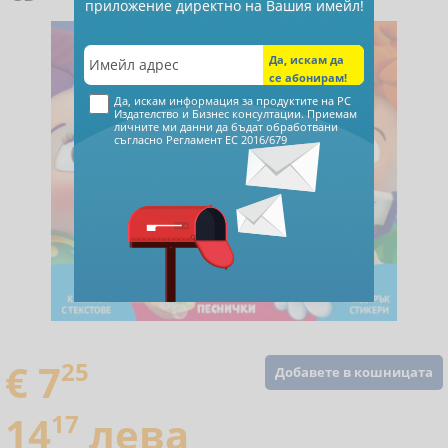
приложение директно на Вашия имейл!
Да, искам информация за продуктите на РС
Издателство и Бизнес консултации. Приемам
личните ми данни да бъдат обработвани
съгласно
Регламент ЕС 2016/679
€ 7
25
Добавете в кошницата
14
17
лева