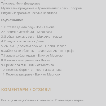
Текстове: Илия Деведжиев
Музикален продуцент и Аранжименти: Краси Тодоров
Рисунки и графика: Веселка Велинова
Съдържание:
1. В стаята да има ред – Поли Генова
2. Чистичко дете бъди – Белослава
3. Зъбки търкаме сега – Михаела Филева
4. Плодчета и сокчета – Дичо
5. Ам, ам ще опитам всичко – Орлин Павлов
6. Хайде да се облечем – Владимир Ампов - Графа
7. Казвам аз благодаря – Вики от Мастило
8. Ръчичка мий ръчичка – Вензи
9. Време е за сън – Вики от Мастило
10. Песен за формите – Йоанна Драгнева
11. Песен за цифрите – Вики от Мастило
КОМЕНТАРИ / ОТЗИВИ
Все още няма добавени коментари. Коментирай първи ...