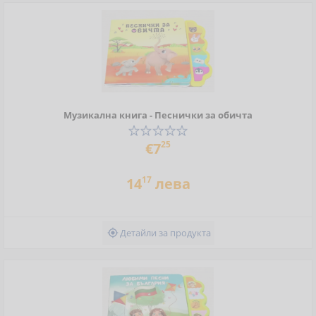
Музикална книга - Песнички за обичта
25
€7
17
14
лева
Детайли за продукта
