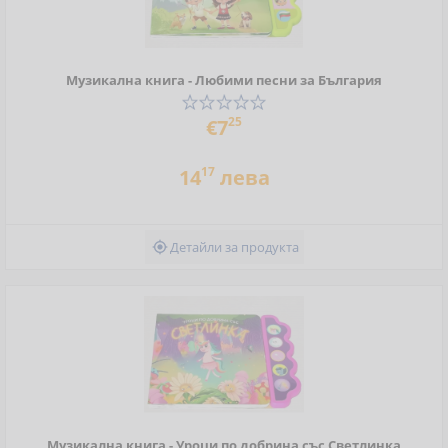
Музикална книга - Любими песни за България
25
€7
17
14
лева
Детайли за продукта

Музикална книга - Уроци по добрина със Светлинка