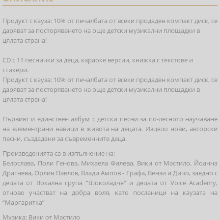
Продукт с кауза: 10% от печалбата от всеки продаден компакт диск, се
даряват за посторяването на още детски музикални площадки в
цялата страна!
CD с 11 песнички за деца, караоке версии, книжка с текстове и
стикери.
Продукт с кауза: 10% от печалбата от всеки продаден компакт диск, се
даряват за посторяването на още детски музикални площадки в
цялата страна!
Първият и единствен албум с детски песни за по-лесното научаване
на елементрани навици в живота на децата. Изцяло нови, авторски
песни, създадени за съвременните деца.
Произведенията са в изпълнение на:
Белослава, Поли Генова, Михаела Филева, Вики от Мастило, Йоанна
Драгнева, Орлин Павлов, Влади Ампов - Графа, Вензи и Дичо, заедно с
децата от Вокална група “Шоколадче” и децата от Voice Academy,
отново участват на добра воля, като посланици на каузата на
“Маргаритка”
Музика: Вики от Мастило