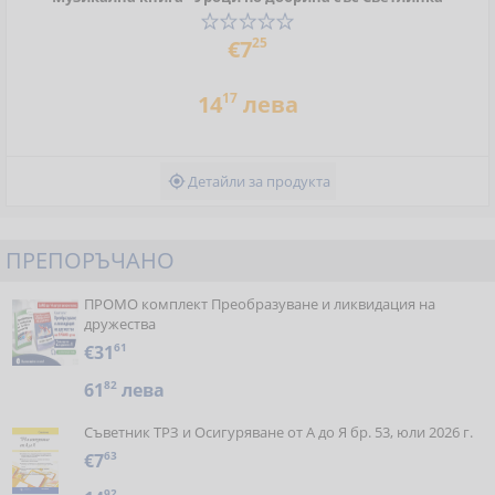
25
€7
17
14
лева
Детайли за продукта

ПРЕПОРЪЧАНО
ПРОМО комплект Преобразуване и ликвидация на
дружества
€31
61
61
82
лева
Съветник ТРЗ и Осигуряване от А до Я бр. 53, юли 2026 г.
€7
63
92