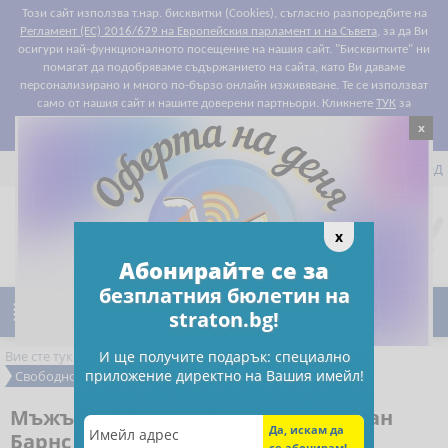
Този сайт използва т.нар. бисквитки (Cookies), съгласно разпоредбите на
Регламент (ЕС) 2016/679 на Европейския парламент и на Съвета
, за да Ви
осигури най-функционалното посещение на нашия сайт. "Бисквитките" ни
помагат да подобряваме съдържанието на сайта, като Ви даваме
персонализирано и много по-бързо онлайн изживяване. Те се използват
само от нашия сайт и нашите доверени партньори. Кликнете
ТУК
за
x
Съгласен съм
подробности относно правилата за "бисквитките".


РЕГИСТРАЦИЯ
ВХОД

0
x
Предпочитани
Абонирайте се за
безплатния бюлетин на

Ново
Намаления
straton.bg!
Вие сте тук:
РС Издателство и Бизнес Консултации
И ще получите подарък: специално
приложение директно на Вашия имейл!
Свободно време
Книги
Мъжът с червеното палто - Джулиан
Барнс