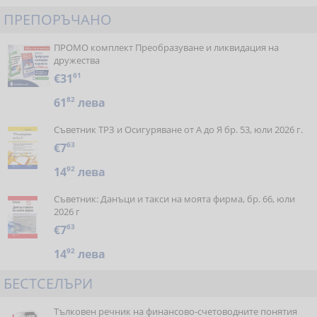
ПРЕПОРЪЧАНО
ПРОМО комплект Преобразуване и ликвидация на
дружества
€31
61
61
82
лева
Съветник ТРЗ и Осигуряване от А до Я бр. 53, юли 2026 г.
€7
63
14
92
лева
Съветник: Данъци и такси на моята фирма, бр. 66, юли
2026 г
€7
63
14
92
лева
БЕСТСЕЛЪРИ
Тълковен речник на финансово-счетоводните понятия