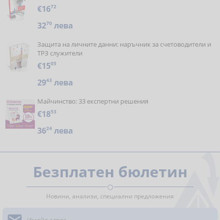
€16
72
32
70
лева
Защита на личните данни: наръчник за счетоводители и
ТРЗ служители
€15
05
29
43
лева
Майчинство: 33 експертни решения
€18
53
36
24
лева
Безплатен бюлетин
Новини, анализи, специални предложения