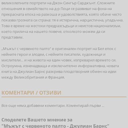
великолепните портрети на Джон Сингър Сарджънт. Сложните
отношения в семейството на д-р Поци се развиват на фона на
прекрасната епоха на разкоша и удоволствията, която обаче често
показва грозната си страна: тя е истерична, нарцистична, упадъчна.
Това е време на жестоки предразсъдъци и неистов национализъм,
което прилича на нашето повече, отколкото можем да си
представим.
„Мъжът с червеното палто“ е оригинален портрет на Бел епок с
нейните герои и злодеи, с нейните писатели, художници и
мислители… и на живота на един човек, изпреварил времето си.
Остроумна, изненадваща и изключително информативна, новата
книга на Джулиан Барнс разкрива плодотворния обмен на идеи
между Великобритания и Франция.
КОМЕНТАРИ / ОТЗИВИ
Все още няма добавени коментари. Коментирай първи ...
Споделете Вашето мнение за
"Мъжът с червеното палто - Джулиан Барнс"