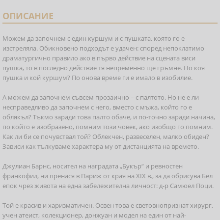
ОПИСАНИЕ
Можем да започнем с един куршум и с пушката, която го е
изстреляла. Обикновено подходът е удачен: според непоклатимо
драматургично правило ако в първо действие на сцената виси
пушка, то в последно действие тя непременно ще гръмне. Но коя
пушка и кой куршум? По онова време ги е имало в изобилие.
А можем да започнем съвсем прозаично – с палтото. Но не е ли
несправедливо да започнем с него, вместо с мъжа, който го е
облякъл? Тъкмо заради това палто обаче, и по-точно заради начина,
по който е изобразено, помним този човек, ако изобщо го помним.
Как ли би се почувствал той? Облекчен, развеселен, малко обиден?
Зависи как тълкуваме характера му от дистанцията на времето.
Джулиан Барнс, носител на наградата „Букър“ и ревностен
франкофил, ни пренася в Париж от края на XIX в., за да обрисува Бел
епок чрез живота на една забележителна личност: д-р Самюел Поци.
Той е красив и харизматичен. Освен това е световнопризнат хирург,
учен атеист, колекционер, донжуан и модел на един от най-