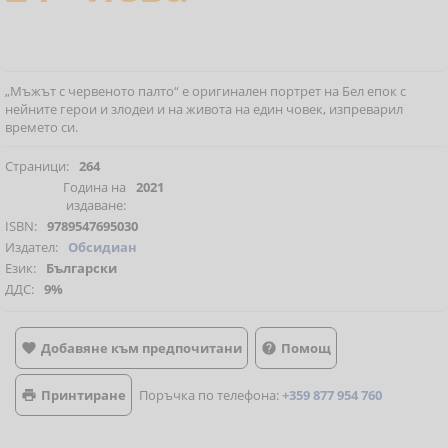
„Мъжът с червеното палто“ е оригинален портрет на Бел епок с
нейните герои и злодеи и на живота на един човек, изпреварил
времето си.
Страници:
264
Година на
2021
издаване:
ISBN:
9789547695030
Издател:
Обсидиан
Език:
Български
ДДС:
9%
Добавяне към предпочитани
Помощ


Принтиране
Поръчка по телефона:
+359 877 954 760
