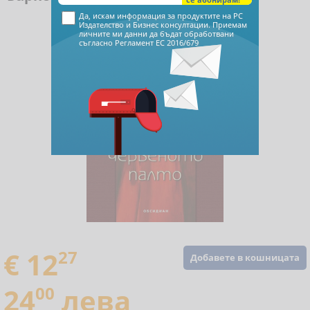
Да, искам информация за продуктите на РС
Издателство и Бизнес консултации. Приемам
личните ми данни да бъдат обработвани
съгласно
Регламент ЕС 2016/679
€ 12
27
Добавете в кошницата
24
00
лева