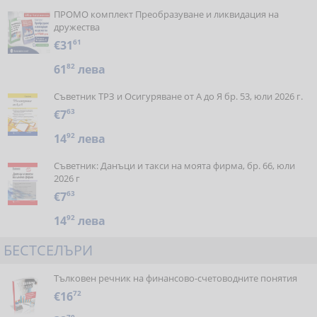
ПРОМО комплект Преобразуване и ликвидация на
дружества
€31
61
61
82
лева
Съветник ТРЗ и Осигуряване от А до Я бр. 53, юли 2026 г.
€7
63
14
92
лева
Съветник: Данъци и такси на моята фирма, бр. 66, юли
2026 г
€7
63
14
92
лева
БЕСТСЕЛЪРИ
Тълковен речник на финансово-счетоводните понятия
€16
72