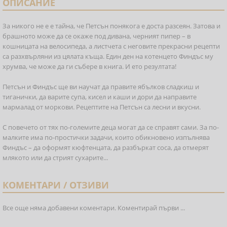
ОПИСАНИЕ
За никого не е е тайна, че Петсън понякога е доста разсеян. Затова и
брашното може да се окаже под дивана, черният пипер – в
кошницата на велосипеда, а листчета с неговите прекрасни рецепти
са разхвърляни из цялата къща. Един ден на котенцето Финдъс му
хрумва, че може да ги събере в книга. И ето резултата!
Петсън и Финдъс ще ви научат да правите ябълков сладкиш и
тиганички, да варите супа, кисел и каши и дори да направите
мармалад от моркови. Рецептите на Петсън са лесни и вкусни.
С повечето от тях по-големите деца могат да се справят сами. За по-
малките има по-простички задачи, които обикновено изпълнява
Финдъс – да оформят кюфтенцата, да разбъркат соса, да отмерят
млякото или да стрият сухарите...
КОМЕНТАРИ / ОТЗИВИ
Все още няма добавени коментари. Коментирай първи ...