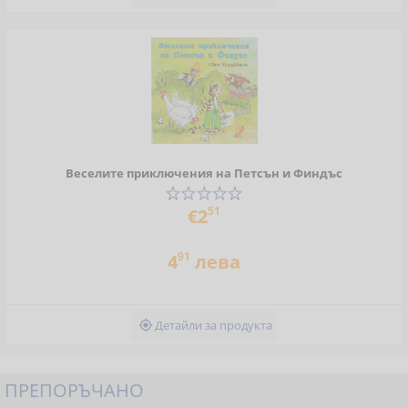
Веселите приключения на Петсън и Финдъс
51
€2
91
4
лева
Детайли за продукта

ПРЕПОРЪЧАНО