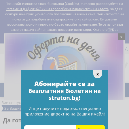
Този сайт използва т.нар. бисквитки (Cookies), съгласно разпоредбите на
Регламент (ЕС) 2016/679 на Европейския парламент и на Съвета
, за да Ви
осигури най-функционалното посещение на нашия сайт. "Бисквитките" ни
помагат да подобряваме съдържанието на сайта, като Ви даваме
персонализирано и много по-бързо онлайн изживяване. Те се използват
само от нашия сайт и нашите доверени партньори. Кликнете
ТУК
за
x
Съгласен съм
подробности относно правилата за "бисквитките".


РЕГИСТРАЦИЯ
ВХОД

0
Предпочитани
x
Абонирайте се за

безплатния бюлетин на
Ново
Намаления
straton.bg!
Вие сте тук:
РС Издателство и Бизнес Консултации
За Вашите деца и внуци
Книги
И ще получите подарък: специално
приложение директно на Вашия имейл!
Да готвим с Финдъс и Петсън