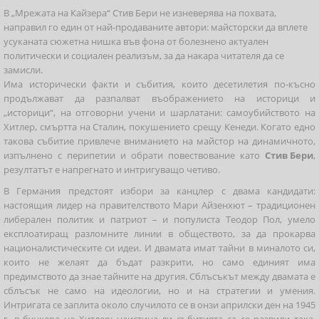
В „Мрежата на Кайзера“ Стив Бери не изневерява на похвата,
направил го един от най-продаваните автори: майсторски да вплете
усуканата сюжетна нишка във фона от болезнено актуален
политически и социален реализъм, за да накара читателя да се
замисли.
Има исторически факти и събития, които десетилетия по-късно
продължават да разпалват въображението на историци и
„историци“, на отговорни учени и шарлатани: самоубийството на
Хитлер, смъртта на Сталин, покушението срещу Кенеди. Когато едно
такова събитие привлече вниманието на майстор на динамичното,
изпълнено с перипетии и обрати повествование като
Стив Бери
,
резултатът е напрегнато и интригуващо четиво.
В Германия предстоят избори за канцлер с двама кандидати:
настоящия лидер на правителството Мари Айзенхют – традиционен
либерален политик и патриот – и популиста Теодор Пол, умело
експлоатиращ разломните линии в обществото, за да прокарва
националистическите си идеи. И двамата имат тайни в миналото си,
които не желаят да бъдат разкрити, но само единият има
предимството да знае тайните на другия. Сблъсъкът между двамата е
сблъсък не само на идеологии, но и на стратегии и умения.
Интригата се заплита около случилото се в онзи априлски ден на 1945