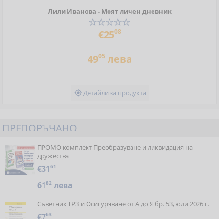
Лили Иванова - Моят личен дневник
08
€25
05
49
лева
Детайли за продукта

ПРЕПОРЪЧАНО
ПРОМО комплект Преобразуване и ликвидация на
дружества
€31
61
61
82
лева
Съветник ТРЗ и Осигуряване от А до Я бр. 53, юли 2026 г.
€7
63