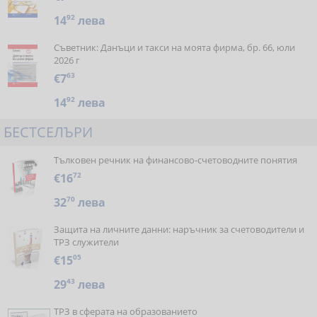
14
92
лева
Съветник: Данъци и такси на моята фирма, бр. 66, юли
2026 г
€7
63
14
92
лева
БЕСТСЕЛЪРИ
Тълковен речник на финансово-счетоводните понятия
€16
72
32
70
лева
Защита на личните данни: наръчник за счетоводители и
ТРЗ служители
€15
05
29
43
лева
ТРЗ в сферата на образованието