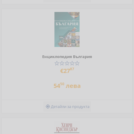
Енциклопедия България
87
€27
50
54
лева
Детайли за продукта
