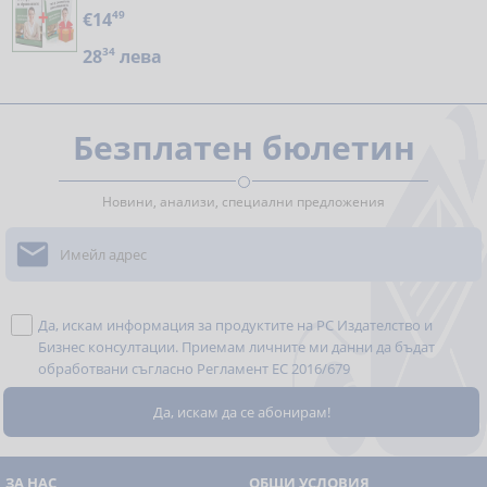
€14
49
28
34
лева
Безплатен бюлетин
Новини, анализи, специални предложения

Да, искам информация за продуктите на РС Издателство и
Бизнес консултации. Приемам личните ми данни да бъдат
обработвани съгласно
Регламент ЕС 2016/679
ЗА НАС
ОБЩИ УСЛОВИЯ