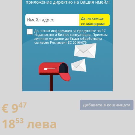
приложение директно на Вашия имейл!
Да, искам информация за продуктите на РС
Издателство и Бизнес консултации. Приемам
личните ми данни да бъдат обработвани
съгласно
Регламент ЕС 2016/679
€ 9
47
Добавете в кошницата
18
53
лева