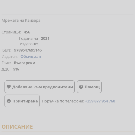
Мрежата на Кайзера
Страници:
456
Година на
2021
издаване:
ISBN:
9789547695146
Издател:
Обсидиан
Език:
Български
ДДС:
9%
Добавяне към предпочитани
Помощ


Принтиране
Поръчка по телефона:
+359 877 954 760

ОПИСАНИЕ