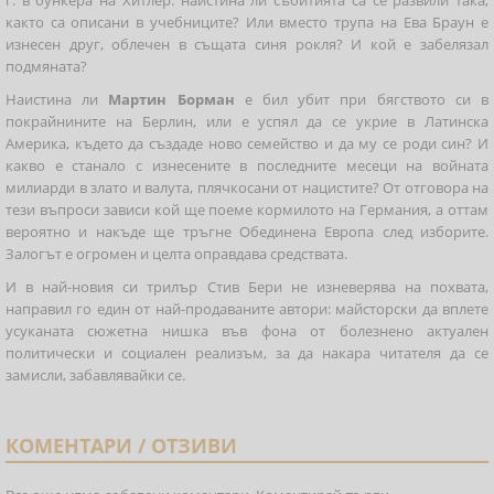
г. в бункера на Хитлер: наистина ли събитията са се развили така,
както са описани в учебниците? Или вместо трупа на Ева Браун е
изнесен друг, облечен в същата синя рокля? И кой е забелязал
подмяната?
Наистина ли
Мартин Борман
е бил убит при бягството си в
покрайнините на Берлин, или е успял да се укрие в Латинска
Америка, където да създаде ново семейство и да му се роди син? И
какво е станало с изнесените в последните месеци на войната
милиарди в злато и валута, плячкосани от нацистите? От отговора на
тези въпроси зависи кой ще поеме кормилото на Германия, а оттам
вероятно и накъде ще тръгне Обединена Европа след изборите.
Залогът е огромен и целта оправдава средствата.
И в най-новия си трилър Стив Бери не изневерява на похвата,
направил го един от най-продаваните автори: майсторски да вплете
усуканата сюжетна нишка във фона от болезнено актуален
политически и социален реализъм, за да накара читателя да се
замисли, забавлявайки се.
КОМЕНТАРИ / ОТЗИВИ