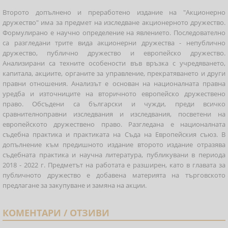
Второто допълнено и преработено издание на "Акционерно
дружество" има за предмет на изследване акционерното дружество.
Формулирано е научно определение на явлението. Последователно
са разгледани трите вида акционерни дружества - непублично
дружество, публично дружество и европейско дружество.
Анализирани са техните особености във връзка с учредяването,
капитала, акциите, органите за управление, прекратяването и други
правни отношения. Анализът е основан на националната правна
уредба и източниците на вторичното европейско дружествено
право. Обсъдени са български и чужди, преди всичко
сравнителноправни изследвания и изследвания, посветени на
европейското дружествено право. Разгледана е националната
съдебна практика и практиката на Съда на Европейския съюз. В
допълнение към предишното издание второто издание отразява
съдебната практика и научна литература, публикувани в периода
2018 - 2022 г. Предметът на работата е разширен, като в главата за
публичното дружество е добавена материята на търговското
предлагане за закупуване и замяна на акции.
КОМЕНТАРИ / ОТЗИВИ