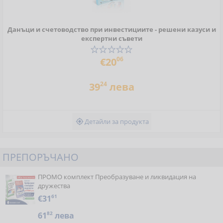
Данъци и счетоводство при инвестициите - решени казуси и
експертни съвети
06
€20
24
39
лева
Детайли за продукта

ПРЕПОРЪЧАНО
ПРОМО комплект Преобразуване и ликвидация на
дружества
€31
61
61
82
лева