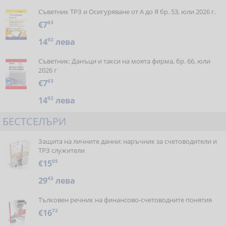
Съветник ТРЗ и Осигуряване от А до Я бр. 53, юли 2026 г.
€7
63
14
92
лева
Съветник: Данъци и такси на моята фирма, бр. 66, юли
2026 г
€7
63
14
92
лева
БЕСТСЕЛЪРИ
Защита на личните данни: наръчник за счетоводители и
ТРЗ служители
€15
05
29
43
лева
Тълковен речник на финансово-счетоводните понятия
€16
72