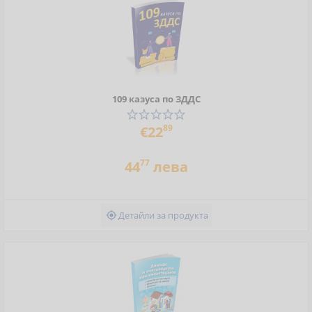
109 казуса по ЗДДС
89
€22
77
44
лева
Детайли за продукта
