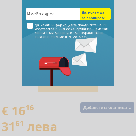
Да, искам информация за продуктите на РС
Издателство и Бизнес консултации. Приемам
личните ми данни да бъдат обработвани
съгласно
Регламент ЕС 2016/679
€ 16
16
Добавете в кошницата
31
61
лева