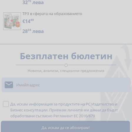
32
70
лева
ТРЗ в сферата на образованието
€14
49
28
34
лева
Безплатен бюлетин
Новини, анализи, специални предложения

Да, искам информация за продуктите на РС Издателство и
Бизнес консултации. Приемам личните ми данни да бъдат
обработвани съгласно
Регламент ЕС 2016/679