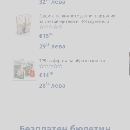
32
лева
Я
Защита на личните данни: наръчник
за счетоводители и ТРЗ служители
05
€15
43
29
лева
ТРЗ в сферата на образованието
49
€14
34
28
лева
Безплатен бюлетин