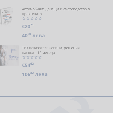
Автомобили: Данъци и счетоводство в
практиката
71
€20
50
40
лева
ТРЗ показател: Новини, решения,
насоки - 12 месеца
62
€54
82
106
лева