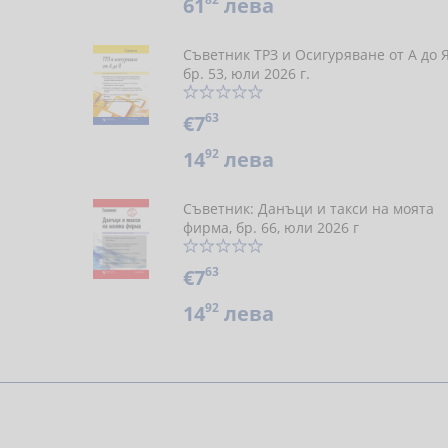
61
лева
Съветник ТРЗ и Осигуряване от А до 
бр. 53, юли 2026 г.
63
€7
92
14
лева
Съветник: Данъци и такси на моята
фирма, бр. 66, юли 2026 г
63
€7
92
14
лева