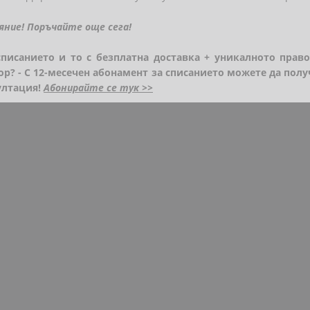
яние! Поръчайте още сега!
списанието и то с безплатна доставка + уникалното прав
ор? - С 12-месечен абонамент за списанието можете да полу
ултация!
Абонирайте се тук >>