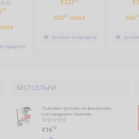
24
€323
€
56
3
20
6
632
лева
540
лева
Детайли за продукта
Детайл


за продукта
БЕСТСЕЛЪРИ
Тълковен речник на финансово-
счетоводните понятия
72
€16
70