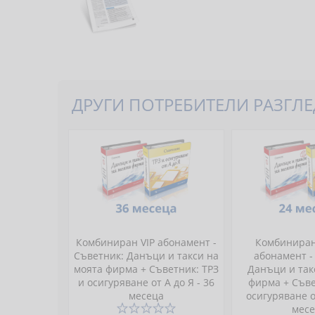
ДРУГИ ПОТРЕБИТЕЛИ РАЗГЛЕД
Комбиниран VIP абонамент -
Комбинира
Съветник: Данъци и такси на
абонамент -
моята фирма + Съветник: ТРЗ
Данъци и так
и осигуряване от А до Я - 36
фирма + Съве
месеца
осигуряване от
мес