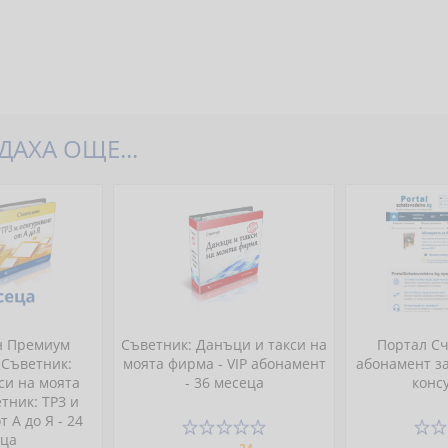
АХА ОЩЕ...
н Премиум
Съветник: Данъци и такси на
Портал Сч
 Съветник:
моята фирма - VIP абонамент
абонамент за
си на моята
- 36 месеца
конс
тник: ТРЗ и
 А до Я - 24
еца