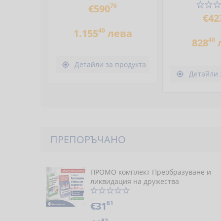
76
€590
€42
40
1.155
лева
40
828
Детайли за продукта

Детайли 

ПРЕПОРЪЧАНО
ПРОМО комплект Преобразуване и
ликвидация на дружества
61
€31
82