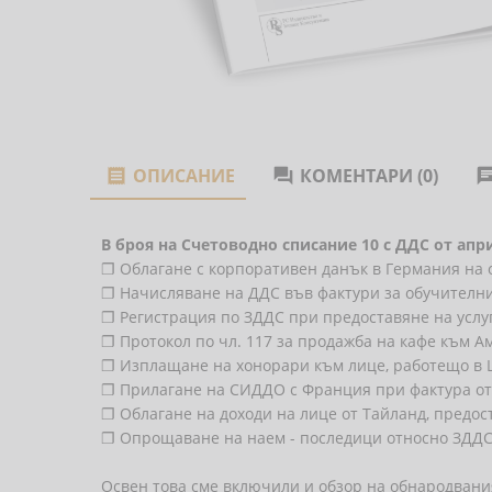
ОПИСАНИЕ
КОМЕНТАРИ (0)


В броя на Счетоводно списание 10 с ДДС от апр
❐ Облагане с корпоративен данък в Германия на 
❐ Начисляване на ДДС във фактури за обучителн
❐ Регистрация по ЗДДС при предоставяне на усл
❐ Протокол по чл. 117 за продажба на кафе към 
❐ Изплащане на хонорари към лице, работещо в
❐ Прилагане на СИДДО с Франция при фактура от
❐ Облагане на доходи на лице от Тайланд, предос
❐ Опрощаване на наем - последици относно ЗДДС
Освен това сме включили и обзор на обнародвани