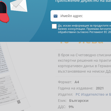
приложение директно на Ва
Автори (и):
Христо Досев
,
Ел

€ 5
57
Да, искам информация за продуктите н
Бизнес консултации. Приемам личните
обработвани съгласно
Регламент ЕС 20
10
90
лева
В броя на Счетоводно списание
експертни решения на практич
корпоративен данък в Герман
възстановяване на немски ДДС
Формат:
А4
Година на издаване:
2021
Издател:
РС Издателство и 
Език:
Български
ДДС:
9%