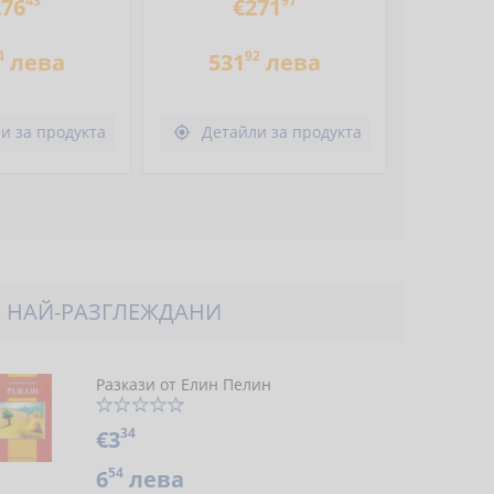
43
97
276
€271
4
92
лева
531
лева
и за продукта
Детайли за продукта

НАЙ-РАЗГЛЕЖДАНИ
Разкази от Елин Пелин
34
€3
54
6
лева