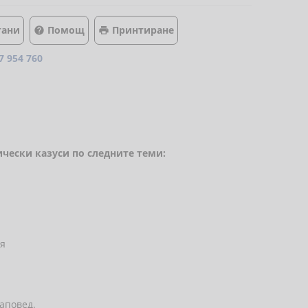
тани
Помощ
Принтиране


7 954 760
ически казуси по следните теми:
ия
аповед.