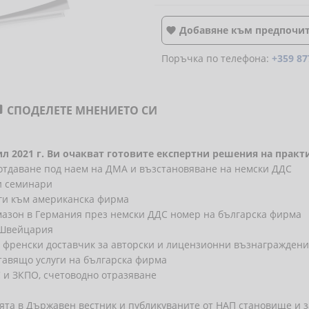
Добавяне към предпочи

Поръчка по телефона:
+359 87
СПОДЕЛЕТЕ МНЕНИЕТО СИ

ил 2021 г. Ви очакват готовите експертни решения на практ
отдаване под наем на ДМА и възстановяване на немски ДДС
и семинари
уги към американска фирма
Амазон в Германия през немски ДДС номер на българска фирма
 Швейцария
 френски доставчик за авторски и лицензионни възнагражден
тавящо услуги на българска фирма
 и ЗКПО, счетоводно отразяване
ята в Държавен вестник и публикуваните от НАП становище и з