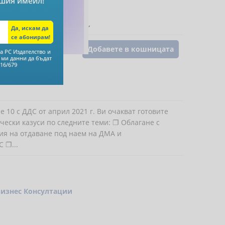
шия имейл!
ена Илиева
,
Ели Марова
,
Добавете в кошницата
а РС Издателство и
 ми данни да бъдат
16/679
 10 с ДДС от април 2021 г. Ви очакват готовите
ески казуси по следните теми: ❐ Облагане с
ия на отдаване под наем на ДМА и
 ❐...
Бизнес Консултации