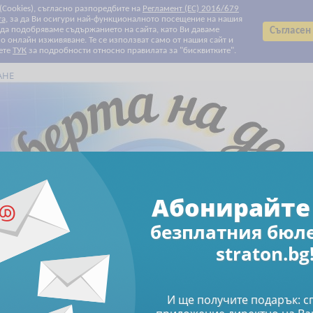
 (Cookies), съгласно разпоредбите на
Регламент (ЕС) 2016/679
та
, за да Ви осигури най-функционалното посещение на нашия
т да подобряваме съдържанието на сайта, като Ви даваме
Съгласен
 онлайн изживяване. Те се използват само от нашия сайт и
ете
ТУК
за подробности относно правилата за "бисквитките".
АНЕ
Всички категории
Всички категории
Биографии
Данъчно облагане и такси
Електронни книги
Електронни списания
За Вашите деца и внуци
За родители
За храната с любов
Здраве
Клубни карти и ваучери
Печатни списания
Право
Продажби и маркетинг
Професионални умения
Свободно време
Счетоводство
Труд и осигуряване
Финанси и инвестиции
Човешки ресурси
Абонирайте 
Намаления
Абонирайте се за бюлетин
безплатния бюл
Печатни списания
Книги
Счетоводно списание 10 с ДДС - 
straton.bg
ние 10 с ДДС - брой 1
И ще получите подарък: 