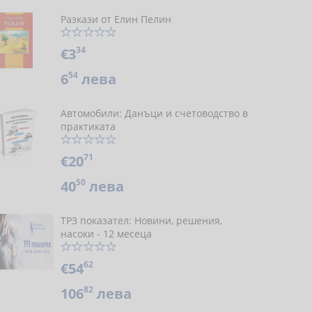
Разкази от Елин Пелин
34
€3
54
6
лева
Автомобили: Данъци и счетоводство в
практиката
71
€20
50
40
лева
ТРЗ показател: Новини, решения,
насоки - 12 месеца
62
€54
82
106
лева