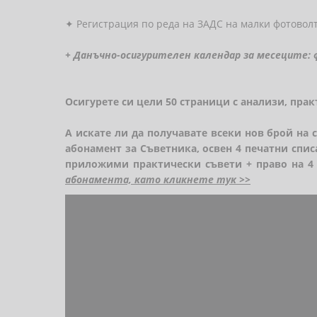
✦
Регистрация по реда на ЗАДС на малки фотовол
+
Данъчно-осигурителен календар за месеците:
ф
Осигурете си цели 50 страници с анализи, пра
А искате ли да получавате всеки нов брой на 
абонамент за Съветника, освен 4 печатни спи
приложими практически съвети + право на 4
абонамента, като кликнете тук >>