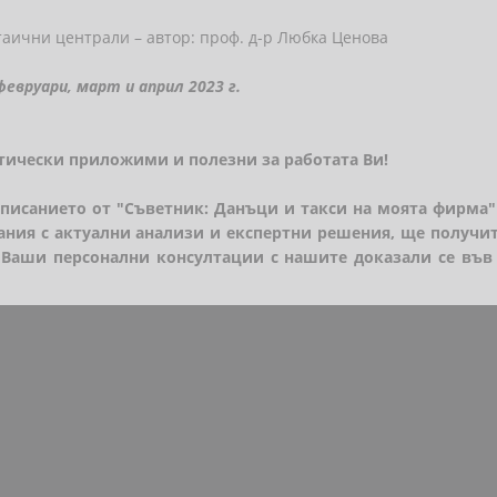
таични централи – автор: проф. д-р Любка Ценова
евруари, март и април
2023 г.
ктически приложими и полезни за работата Ви!
списанието от "Съветник: Данъци и такси на моята фирма" 
сания с актуални анализи и експертни решения, ще получит
 Ваши персонални консултации с нашите доказали се във