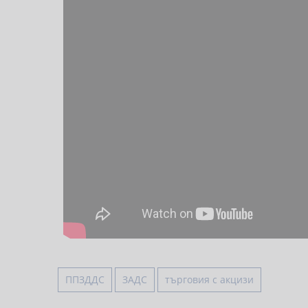
ППЗДДС
ЗАДС
търговия с акцизи