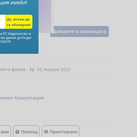
шия имейл!
Добавете в кошницата
а РС Издателство и
 ми данни да бъдат
16/679
оята фирма - бр. 52, януари 2023
Бизнес Консултации
тани
Помощ
Принтиране

