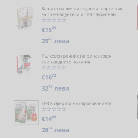
Защита на личните данни: наръчник
за счетоводители и ТРЗ служители
05
€15
43
29
лева
Я
Тълковен речник на финансово-
счетоводните понятия
72
€16
70
32
лева
ТРЗ в сферата на образованието
49
€14
34
28
лева