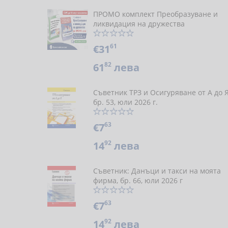
ПРОМО комплект Преобразуване и
ликвидация на дружества
61
€31
82
61
лева
Съветник ТРЗ и Осигуряване от А до 
бр. 53, юли 2026 г.
63
€7
92
14
лева
Съветник: Данъци и такси на моята
фирма, бр. 66, юли 2026 г
63
€7
92
14
лева