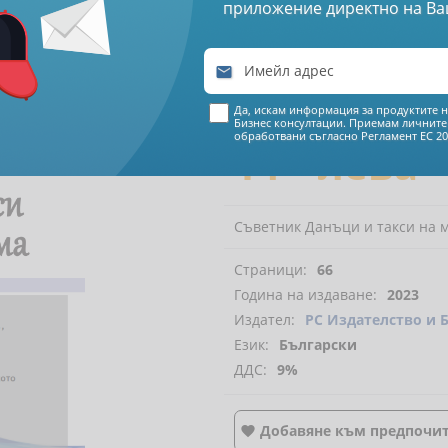
приложение директно на Ва

€ 7
25
Да, искам информация за продуктите н
Бизнес консултации. Приемам личните
обработвани съгласно
Регламент ЕС 20
14
17
лева
Съветник Данъци и такси на м
Страници:
66
Година на издаване:
2023
Издател:
РС Издателство и 
Език:
Български
ДДС:
9%
Добавяне към предпочи
