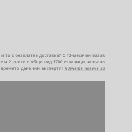
и то с безплатна доставка? С 12-месечен Базов
е и 2 книги с общо над 1700 страници напълно
 времето данъчни експерти!
Научете повече за