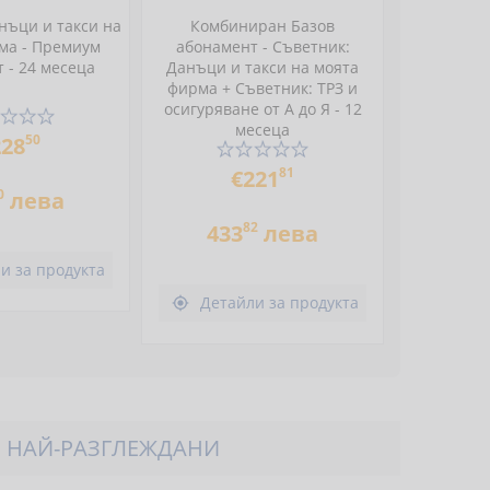
нъци и такси на
Комбиниран Базов
ма - Премиум
абонамент - Съветник:
 - 24 месеца
Данъци и такси на моята
фирма + Съветник: ТРЗ и
осигуряване от А до Я - 12
месеца
50
228
81
€221
0
лева
82
433
лева
и за продукта
Детайли за продукта

НАЙ-РАЗГЛЕЖДАНИ