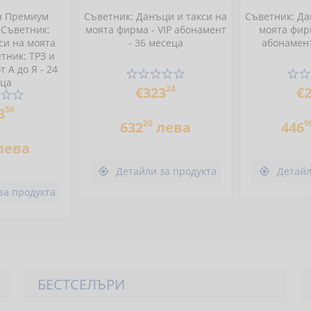
н Премиум
Съветник: Данъци и такси на
Съветник: Да
 Съветник:
моята фирма - VIP абонамент
моята фир
си на моята
- 36 месеца
абонамент
тник: ТРЗ и
 А до Я - 24
еца
24
€323
€
56
3
20
9
632
лева
446
лева
Детайли за продукта
Детайл


за продукта
БЕСТСЕЛЪРИ