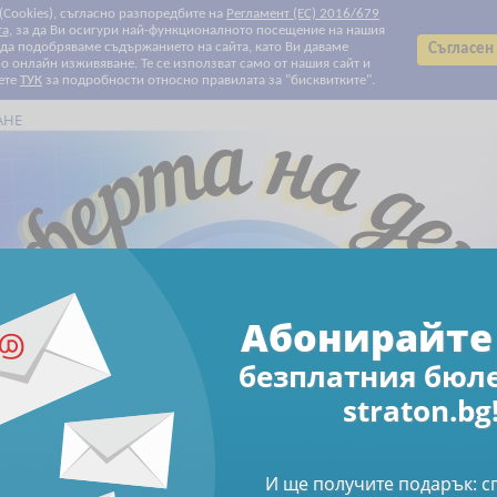
 (Cookies), съгласно разпоредбите на
Регламент (ЕС) 2016/679
та
, за да Ви осигури най-функционалното посещение на нашия
т да подобряваме съдържанието на сайта, като Ви даваме
Съгласен
 онлайн изживяване. Те се използват само от нашия сайт и
ете
ТУК
за подробности относно правилата за "бисквитките".
АНЕ
Всички категории
Всички категории
Биографии
Данъчно облагане и такси
Електронни книги
Електронни списания
За Вашите деца и внуци
За родители
За храната с любов
Здраве
Клубни карти и ваучери
Печатни списания
Право
Продажби и маркетинг
Професионални умения
Свободно време
Счетоводство
Труд и осигуряване
Финанси и инвестиции
Човешки ресурси
Намаления
Абонирайте се за бюлетин
Абонирайте 
безплатния бюл
Печатни списания
Книги
Съветник Данъци и такси на моят
straton.bg
и такси на моята фир
И ще получите подарък: 