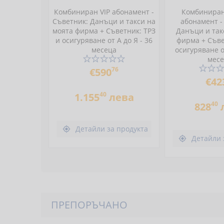
Комбиниран VIP абонамент -
Комбинира
Съветник: Данъци и такси на
абонамент -
моята фирма + Съветник: ТРЗ
Данъци и так
и осигуряване от А до Я - 36
фирма + Съве
месеца
осигуряване от
мес
76
€590
€42
40
1.155
лева
40
828
Детайли за продукта

Детайли 

ПРЕПОРЪЧАНО