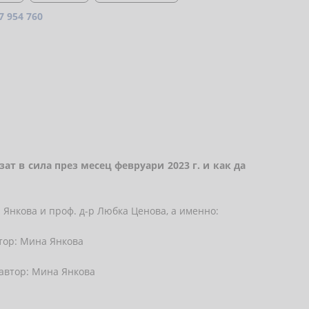
7 954 760
т в сила през месец февруари 2023 г. и как да
 Янкова и проф. д-р Любка Ценова, а именно:
втор: Мина Янкова
 автор: Мина Янкова