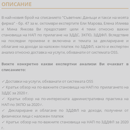
ОПИСАНИЕ
В най-новия брой на списанието "Съветник: Данъци и такси на моята
фирма" - бр. 47 за м. октомври експертите Ели Марова, Елена Илиева
и Мина Янкова Ви предоставят цели 4 теми относно важни
становища на НАП по прилагане на ЗДДС, ЗКПО, ЗДДФЛ. Вследствие
на последни промени е включена и темата за деклариране и
облагане на доходи за наложен платеж по ЗДДФЛ, както и експертен
анализ относно доставка на услуги, обхванати от системата OSS.
Вижте конкретно какви експертни анализи Ви очакват в
списанието:
✓
Доставки на услуги, обхванати от системата OSS
✓
Кратък обзор на по-важните становища на НАП по прилагането на
ЗДДС за 2020 г.
✓
Кратък обзор на по-интересната административна практика на
НАП по ЗКПО за 2020 г.
✓
Деклариране и облагане по ЗДДФЛ на доходи, получени от
физически лица с наложен платеж
✓
Кратък обзор на по-важните становища на НАП по ЗДДФЛ за 2020
г.