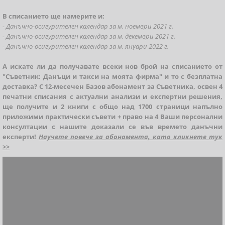
В списанието ще намерите и:
- Данъчно-осигурителен календар за м. ноември 2021 г.
- Данъчно-осигурителен календар за м. декември 2021 г.
- Данъчно-осигурителен календар за м. януари 2022 г.
А искате ли да получавате всеки нов брой на списанието от
"Съветник: Данъци и такси на моята фирма" и то с безплатна
доставка? С 12-месечен Базов абонамент за Съветника, освен 4
печатни списания с актуални анализи и експертни решения,
ще получите и 2 книги с общо над 1700 страници напълно
приложими практически съвети + право на 4 Ваши персонални
консултации с нашите доказали се във времето данъчни
експерти!
Научете повече за абонамента, като кликнете тук
>>