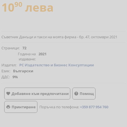
10
90
лева
Съветник Данъци и такси на моята фирма - бр. 47, октомври 2021
Страници:
72
Година на
2021
издаване:
Издател:
РС Издателство и Бизнес Консултации
Език:
Български
ДДС:
9%
Добавяне към предпочитани
Помощ


Принтиране
Поръчка по телефона:
+359 877 954 760
