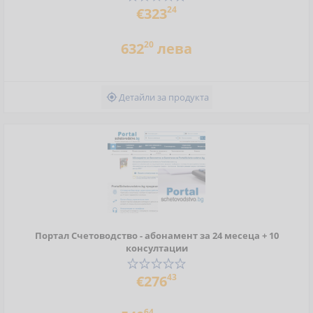
24
€323
20
632
лева
Детайли за продукта

Портал Счетоводство - абонамент за 24 месеца + 10
консултации
43
€276
64