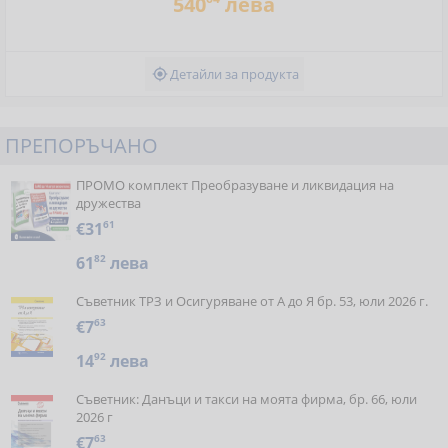
540
лева
Детайли за продукта

ПРЕПОРЪЧАНО
ПРОМО комплект Преобразуване и ликвидация на
дружества
€31
61
61
82
лева
Съветник ТРЗ и Осигуряване от А до Я бр. 53, юли 2026 г.
€7
63
14
92
лева
Съветник: Данъци и такси на моята фирма, бр. 66, юли
2026 г
€7
63