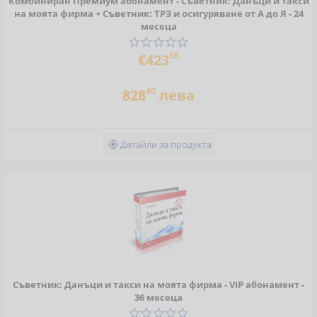
Комбиниран Премиум абонамент - Съветник: Данъци и такси
на моята фирма + Съветник: ТРЗ и осигуряване от А до Я - 24
месеца
56
€423
40
828
лева
Детайли за продукта

Съветник: Данъци и такси на моята фирма - VIP абонамент -
36 месеца