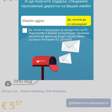
И ще получите подарък: специално
приложение директно на Вашия имейл!
Да, искам информация за продуктите на РС
Издателство и Бизнес консултации. Приемам
личните ми данни да бъдат обработвани
съгласно
Регламент ЕС 2016/679
ПРЕГЛЕД

Автори (и):
Елена Илиева
,
Ели Марова
,
€ 5
57
Добавете в кошницата