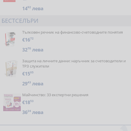
14
92
лева
БЕСТСЕЛЪРИ
Тълковен речник на финансово-счетоводните понятия
€16
72
32
70
лева
Защита на личните данни: наръчник за счетоводители и
ТРЗ служители
€15
05
29
43
лева
Майчинство: 33 експертни решения
€18
53
36
24
лева