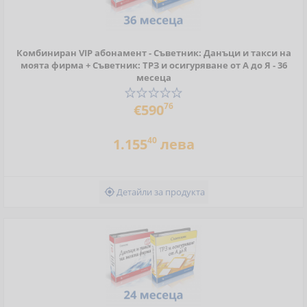
Комбиниран VIP абонамент - Съветник: Данъци и такси на
моята фирма + Съветник: ТРЗ и осигуряване от А до Я - 36
месеца
76
€590
40
1.155
лева
Детайли за продукта
