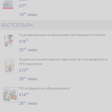
€7
63
14
92
лева
БЕСТСЕЛЪРИ
Тълковен речник на финансово-счетоводните понятия
€16
72
32
70
лева
Защита на личните данни: наръчник за счетоводители и
ТРЗ служители
€15
05
29
43
лева
ТРЗ в сферата на образованието
€14
49
28
34
лева