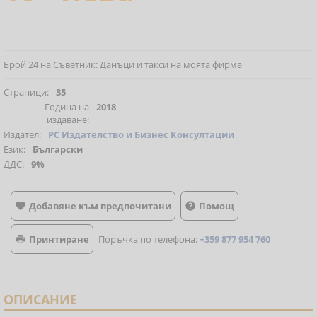
Брой 24 на Съветник: Данъци и такси на моята фирма
Страници:
35
Година на
2018
издаване:
Издател:
РС Издателство и Бизнес Консултации
Език:
Български
ДДС:
9%
Добавяне към предпочитани
Помощ


Принтиране
Поръчка по телефона:
+359 877 954 760

ОПИСАНИЕ