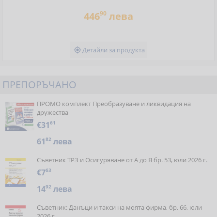
90
446
лева
Детайли за продукта

ПРЕПОРЪЧАНО
ПРОМО комплект Преобразуване и ликвидация на
дружества
€31
61
61
82
лева
Съветник ТРЗ и Осигуряване от А до Я бр. 53, юли 2026 г.
€7
63
14
92
лева
Съветник: Данъци и такси на моята фирма, бр. 66, юли
2026 г