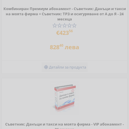
Комбиниран Премиум абонамент - Съветник: Данъци и такси
на моята фирма + Съветник: ТРЗ и осигуряване от А до Я - 24
месеца
56
€423
40
828
лева
Детайли за продукта

Съветник: Данъци и такси на моята фирма - VIP абонамент -