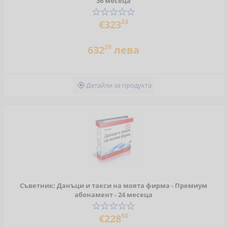
36 месеца
24
€323
20
632
лева
Детайли за продукта

Съветник: Данъци и такси на моята фирма - Премиум
абонамент - 24 месеца
50
€228