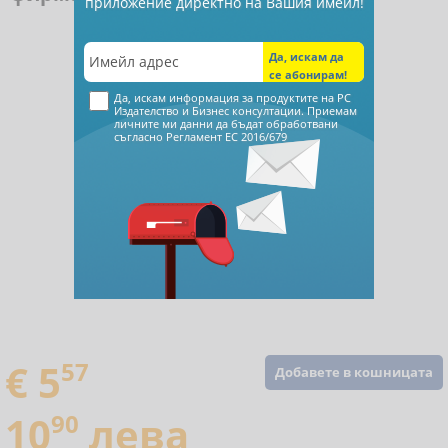
приложение директно на Вашия имейл!
Да, искам информация за продуктите на РС
Издателство и Бизнес консултации. Приемам
личните ми данни да бъдат обработвани
съгласно
Регламент ЕС 2016/679
€ 5
57
Добавете в кошницата
10
90
лева