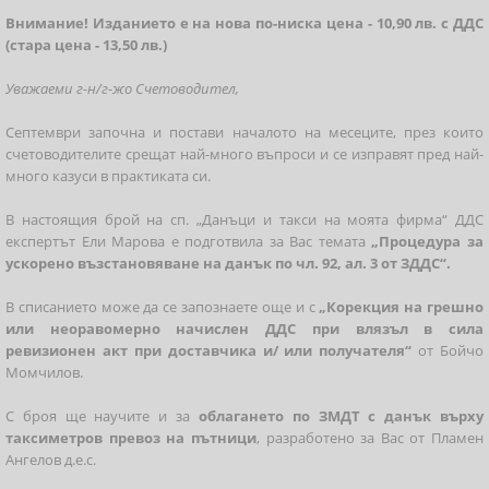
Внимание! Изданието е на нова по-ниска цена - 10,90 лв. с ДДС
(стара цена - 13,50 лв.)
Уважаеми г-н/г-жо Счетоводител,
Септември започна и постави началото на месеците, през които
счетоводителите срещат най-много въпроси и се изправят пред най-
много казуси в практиката си.
В настоящия брой на сп. „Данъци и такси на моята фирма“ ДДС
експертът Ели Марова е подготвила за Вас темата
„Процедура за
ускорено възстановяване на данък по чл. 92, ал. 3 от ЗДДС“.
В списанието може да се запознаете още и с
„Корекция на грешно
или неоравомерно начислен ДДС при влязъл в сила
ревизионен акт при доставчика и/ или получателя“
от Бойчо
Момчилов.
С броя ще научите и за
облагането по ЗМДТ с данък върху
таксиметров превоз на пътници
, разработено за Вас от Пламен
Ангелов д.е.с.