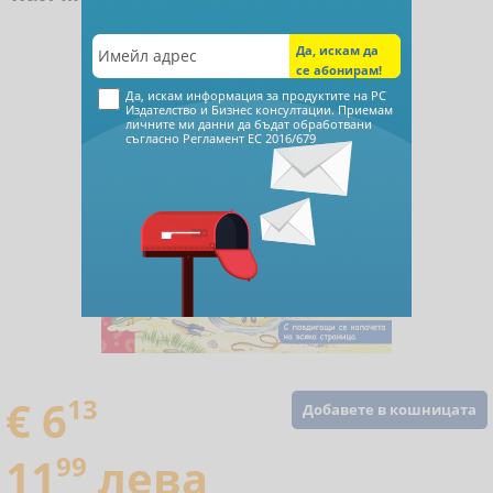
Да, искам информация за продуктите на РС
Издателство и Бизнес консултации. Приемам
личните ми данни да бъдат обработвани
съгласно
Регламент ЕС 2016/679
€ 6
13
Добавете в кошницата
11
99
лева