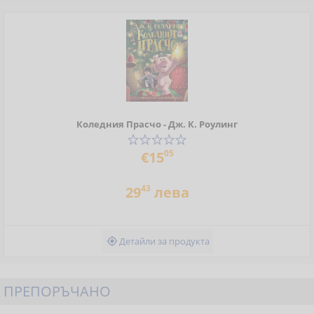
Коледния Прасчо - Дж. К. Роулинг
05
€15
43
29
лева
Детайли за продукта

ПРЕПОРЪЧАНО