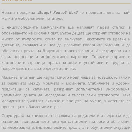
Новата поредица „
Защо? Какво? Как?
“ е предназначена за най-
малките любознателни читатели.
С енциклопедиите малчуганите ще направят първи стъпки в
опознаването на околния свят. Вътре децата ще открият отговори на
много от въпросите, които ги вълнуват. Текстовете са кратки и
достъпни, създадени с цел да развиват говорните умения и да
обогатяват речта на бъдещите първокласници. Илюстрирани са с
ясни, опростени и информативни картинки. Твърдите корици и
картонените страници правят книжките устойчиви и трудни за
повреждане в палавите детски ръчички.
Малките читатели ще научат много нови неща за човешкото тяло и
за разликата между момчета и момичета. Стабилните и удобни,
повдигащи се капачета, разкриват допълнителна информация,
увличайки децата да изследване и търсят сами отговорите. Така
малчуганите участват активно в процеса на учене, а четенето се
превръща в забавление и игра.
Структурата на книжките позволява на родителите и педагозите да
разширят съдържанието чрез допълнителни въпроси и обяснения
по илюстрациите. Енциклопедиите предлагат и обучителни ситуации