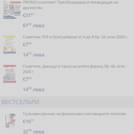
ПРОМО комплект Преобразуване и ликвидация на
дружества
€31
61
61
82
лева
Съветник ТРЗ и Осигуряване от А до Я бр. 53, юли 2026 г.
€7
63
14
92
лева
Съветник: Данъци и такси на моята фирма, бр. 66, юли
2026 г
€7
63
14
92
лева
БЕСТСЕЛЪРИ
Тълковен речник на финансово-счетоводните понятия
€16
72
32
70
лева