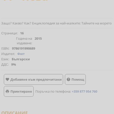
Защо? Какво? Как? Енциклопедия за най-малките: Тайните на морето
Страници:
16
Година на
2015
издаване:
ISBN:
9786191990689
Издател:
Фют
Език:
Български
ДДС:
9%
Добавяне към предпочитани
Помощ


Принтиране
Поръчка по телефона:
+359 877 954 760

ОПИСАНИЕ