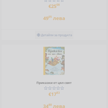
08
€25
05
49
лева
Детайли за продукта

Приказки от цял свят
83
€17
88
34
лева