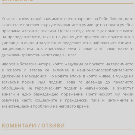
Книгата включва най-значимите стихотворения на Пейо Яворов, като
акцентът е поставен върху изучаваните в училище по новата учебна
програма и техните анализи. Целта на изданието е да помогне както
на преподавателите, така и на учениците при тяхната подготовка в
училище, а също и за успешно представяне на най-важните изпити -
национално външно оценяване след 7. клас и 10. клас, както и
държавен зрелостен изпит след 12. клас.
Яворов е ботевска натура, която жадува да се посвети на героичното
в живота и затова се включва в националноосвободителното
движение в Македония. Но новата епоха, в която живее, е чужда на
всякакъв порив към подвиг. Това го довежда до печалното
обобщение, че героическият подвиг е невъзможен, а животът
винаги е едно безнадеждно поражение. Поетическият му гений
озвучава както социалните и граждански, така и интимните и
екзистенциални проблеми на неговото време.
КОМЕНТАРИ / ОТЗИВИ