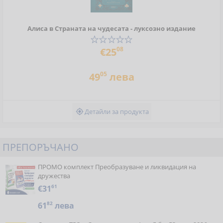
Алиса в Страната на чудесата - луксозно издание
08
€25
05
49
лева
Детайли за продукта

ПРЕПОРЪЧАНО
ПРОМО комплект Преобразуване и ликвидация на
дружества
€31
61
61
82
лева