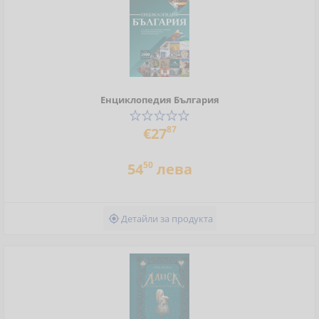
Енциклопедия България
87
€27
50
54
лева
Детайли за продукта
