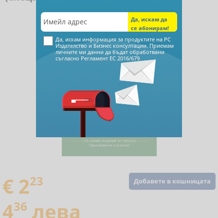
Да, искам информация за продуктите на РС
Издателство и Бизнес консултации. Приемам
личните ми данни да бъдат обработвани
съгласно
Регламент ЕС 2016/679
€ 2
23
Добавете в кошницата
4
36
лева