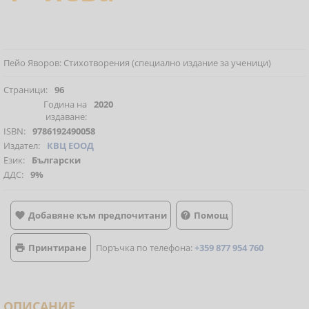
Пейо Яворов: Стихотворения (специално издание за ученици)
Страници:
96
Година на
2020
издаване:
ISBN:
9786192490058
Издател:
КВЦ ЕООД
Език:
Български
ДДС:
9%
Добавяне към предпочитани
Помощ


Принтиране
Поръчка по телефона:
+359 877 954 760

ОПИСАНИЕ