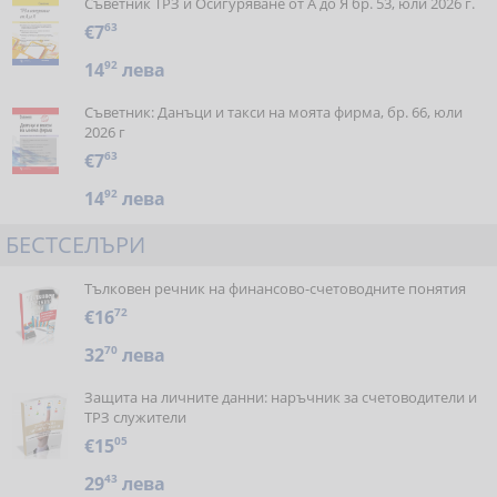
Съветник ТРЗ и Осигуряване от А до Я бр. 53, юли 2026 г.
€7
63
14
92
лева
Съветник: Данъци и такси на моята фирма, бр. 66, юли
2026 г
€7
63
14
92
лева
БЕСТСЕЛЪРИ
Тълковен речник на финансово-счетоводните понятия
€16
72
32
70
лева
Защита на личните данни: наръчник за счетоводители и
ТРЗ служители
€15
05
29
43
лева