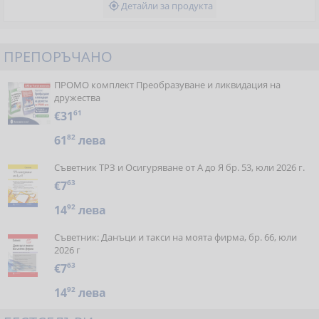
Детайли за продукта

ПРЕПОРЪЧАНО
ПРОМО комплект Преобразуване и ликвидация на
дружества
€31
61
61
82
лева
Съветник ТРЗ и Осигуряване от А до Я бр. 53, юли 2026 г.
€7
63
14
92
лева
Съветник: Данъци и такси на моята фирма, бр. 66, юли
2026 г
€7
63
14
92
лева