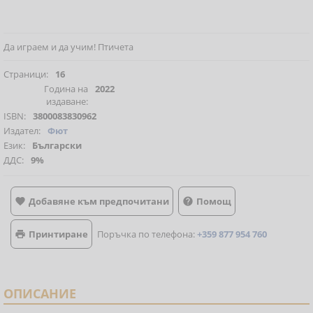
Да играем и да учим! Птичета
Страници:
16
Година на
2022
издаване:
ISBN:
3800083830962
Издател:
Фют
Език:
Български
ДДС:
9%
Добавяне към предпочитани
Помощ


Принтиране
Поръчка по телефона:
+359 877 954 760

ОПИСАНИЕ