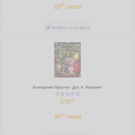
43
29
лева
Детайли за продукта

Коледния Прасчо - Дж. К. Роулинг
05
€15
43
29
лева