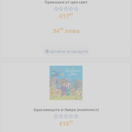
Приказки от цял свят
83
€17
88
34
лева
Детайли за продукта

Красавицата и Звяра (комплект)
05
€15