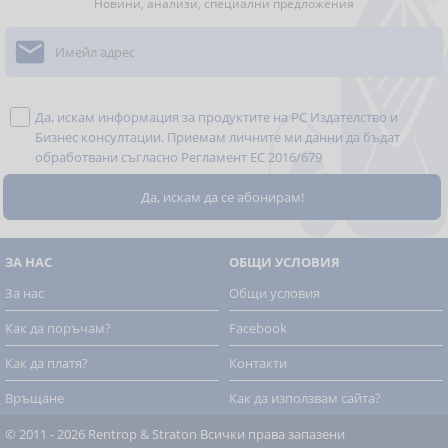
Новини, анализи, специални предложения

Да, искам информация за продуктите на РС Издателство и
Бизнес консултации. Приемам личните ми данни да бъдат
обработвани съгласно
Регламент ЕС 2016/679
ЗА НАС
ОБЩИ УСЛОВИЯ
За нас
Общи условия
Как да поръчам?
Facebook
Как да платя?
Контакти
Връщане
Как да използвам сайта?
© 2011 - 2026 Rentrop & Straton
Всички права запазени