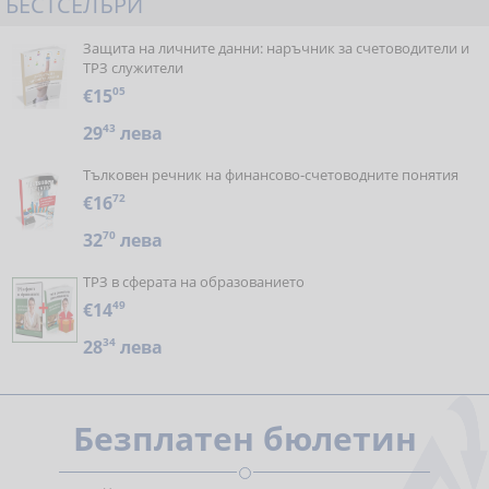
БЕСТСЕЛЪРИ
Защита на личните данни: наръчник за счетоводители и
ТРЗ служители
€15
05
29
43
лева
Тълковен речник на финансово-счетоводните понятия
€16
72
32
70
лева
ТРЗ в сферата на образованието
€14
49
28
34
лева
Безплатен бюлетин