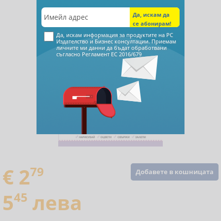
Да, искам информация за продуктите на РС
Издателство и Бизнес консултации. Приемам
личните ми данни да бъдат обработвани
съгласно
Регламент ЕС 2016/679
€ 2
79
Добавете в кошницата
5
45
лева