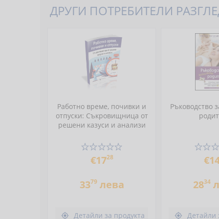
ДРУГИ ПОТРЕБИТЕЛИ РАЗГЛЕД
Работно време, почивки и
Ръководство з
отпуски: Съкровищница от
роди
решени казуси и анализи
28
€17
€1
79
34
33
лева
28
л
Детайли за продукта
Детайли 

