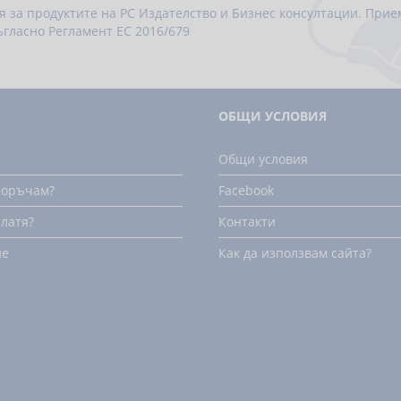
я за продуктите на РС Издателство и Бизнес консултации. При
ъгласно
Регламент ЕС 2016/679
ОБЩИ УСЛОВИЯ
Общи условия
поръчам?
Facebook
платя?
Контакти
не
Как да използвам сайта?