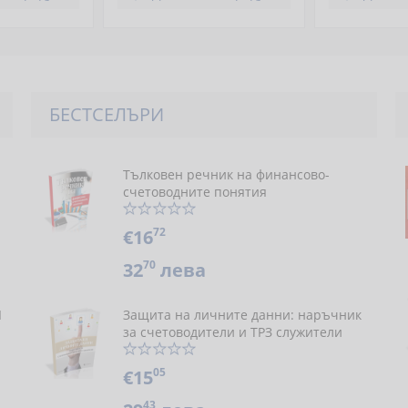
БЕСТСЕЛЪРИ
Тълковен речник на финансово-
счетоводните понятия
72
€16
70
32
лева
Я
Защита на личните данни: наръчник
за счетоводители и ТРЗ служители
05
€15
43