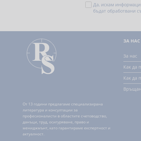
Да, искам информаци
бъдат обработвани с
ЗА НАС
За нас
Как да 
Как да 
Връща
От 13 години предлагаме специализирана
литература и консултации за
професионалисти в областите счетоводство,
данъци, труд, осигуряване, право и
мениджмънт, като гарантираме експертност и
актуалност.