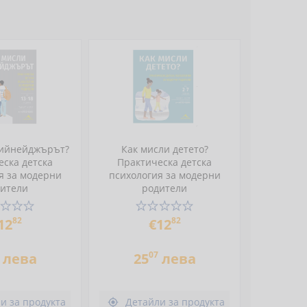
тийнейджърът?
Как мисли детето?
еска детска
Практическа детска
я за модерни
психология за модерни
ители
родители
82
82
12
€12
07
лева
25
лева
и за продукта
Детайли за продукта
