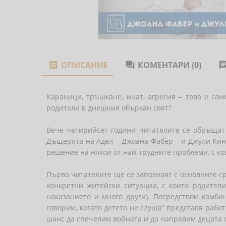
ОПИСАНИЕ
КОМЕНТАРИ (0)


Караници, тръшкане, инат, агресия – това е са
родители в днешния объркан свят?
Вече четирийсет години читателите се обръща
Дъщерята на Адел – Джоана Фабер – и Джули Кинг 
решение на някои от най-трудните проблеми, с ко
Първо читателите ще се запознаят с основните ср
конкретни житейски ситуации, с които родители
наказанието и много други). Посредством комб
говорим, когато детето не слуша“ представя раб
шанс да спечелим войната и да направим децата