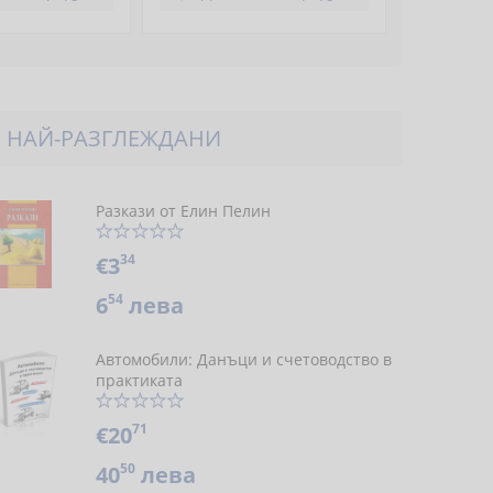
НАЙ-РАЗГЛЕЖДАНИ
Разкази от Елин Пелин
34
€3
54
6
лева
Автомобили: Данъци и счетоводство в
практиката
71
€20
50
40
лева