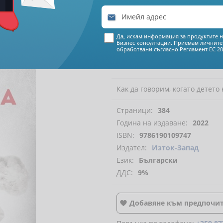

€ 11
15
Да, искам информация за продуктите н
Бизнес консултации. Приемам личните
21
80
лева
обработвани съгласно
Регламент ЕС 20
Как да говорим, когато детето
Страници:
384
Година на издаване:
2022
ISBN:
9786190109747
Издател:
Изток-Запад
Език:
Български
ДДС:
9%
Добавяне към предпочи
