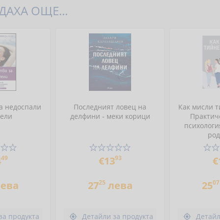
АХА ОЩЕ...
а недоспали
Последният ловец на
Как мисли 
тели
делфини - меки корици
Практич
психологи
род
49
93
4
€13
€
25
07
ева
27
лева
25
за продукта
Детайли за продукта
Детайл

