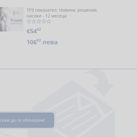
ТРЗ показател: Новини, решения,
насоки - 12 месеца
62
€54
82
106
лева