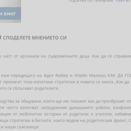
Поръчка по телефона:
+359 87
СПОДЕЛЕТЕ МНЕНИЕТО СИ

мо част от арсенала на съвременните деца. Как да се справи
т към поредицата на Адел Фабер и Илейн Мазлиш КАК ДА ГОВ
прилагат тези изпитани стратегии в новата си книга „Как да г
ито се сблъскват родителите.
едства за общуване, които ще им покажат как да преобразят от
те често изпитват затруднения (домашните работи, конфлик
инация от любопитни истории от родители и учители, забавн
отещи стратегии в битките, които водим на родителския фронт.
 си наши съюзници!