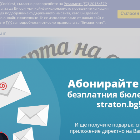
 (Cookies), съгласно разпоредбите на
Регламент (ЕС) 2016/679
та
, за да Ви осигури най-функционалното посещение на нашия
т да подобряваме съдържанието на сайта, като Ви даваме
Съгласен
 онлайн изживяване. Те се използват само от нашия сайт и
ете
ТУК
за подробности относно правилата за "бисквитките".
АНЕ
Всички категории
Всички категории
Биографии
Данъчно облагане и такси
Електронни книги
Електронни списания
За Вашите деца и внуци
За родители
За храната с любов
Здраве
Клубни карти и ваучери
Печатни списания
Право
Продажби и маркетинг
Професионални умения
Свободно време
Счетоводство
Труд и осигуряване
Финанси и инвестиции
Човешки ресурси
Абонирайте 
Намаления
Абонирайте се за бюлетин
безплатния бюл
straton.bg
За родители
Книги
Как да говорим, когато детето не слуша
когато детето не слу
И ще получите подарък: 
приложение директно на Ва