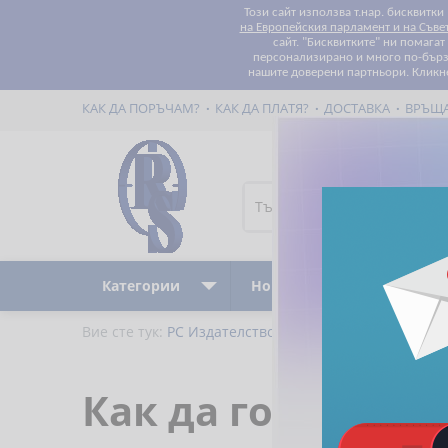
Този сайт използва т.нар. бисквитки
на Европейския парламент и на Съве
сайт. "Бисквитките" ни помага
персонализирано и много по-бързо
нашите доверени партньори. Кликн
КАК ДА ПОРЪЧАМ?
КАК ДА ПЛАТЯ?
ДОСТАВКА
ВРЪЩ
Категории
Ново
Бестселъри
Вие сте тук:
РС Издателство и Бизнес Консултации
Как да говорим, 