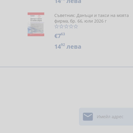
14
лева
Съветник: Данъци и такси на моята
фирма, бр. 66, юли 2026 г
63
€7
92
14
лева
