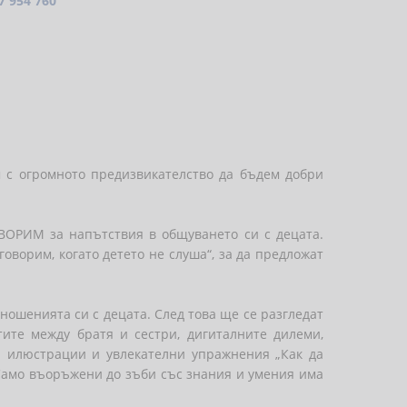
7 954 760
м с огромното предизвикателство да бъдем добри
ОРИМ за напътствия в общуването си с децата.
оворим, когато детето не слуша“, за да предложат
ношенията си с децата. След това ще се разгледат
тите между братя и сестри, дигиталните дилеми,
и илюстрации и увлекателни упражнения „Как да
 Само въоръжени до зъби със знания и умения има