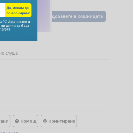
Добавете в кошницата
а РС Издателство и
 ми данни да бъдат
16/679
 не слуша
тани
Помощ
Принтиране

