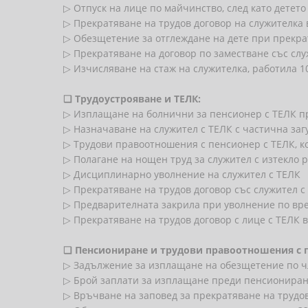
▷ Отпуск на лице по майчинство, след като детет
▷ Прекратяване на трудов договор на служителка 
▷ Обезщетение за отглеждане на дете при прекрат
▷ Прекратяване на договор по заместване със слу
▷ Изчисляване на стаж на служителка, работила 1
❏
Трудоустрояване и ТЕЛК:
▷ Изплащане на болнични за пенсионер с ТЕЛК п
▷ Назначаване на служител с ТЕЛК с частична загу
▷ Трудови правоотношения с пенсионер с ТЕЛК, 
▷ Полагане на нощен труд за служител с изтекло
▷ Дисциплинарно уволнение на служител с ТЕЛК
▷ Прекратяване на трудов договор със служител с
▷ Предварителната закрила при уволнение по вре
▷ Прекратяване на трудов договор с лице с ТЕЛК 
❏
Пенсиониране и трудови правоотношения с 
▷ Задължение за изплащане на обезщетение по чл.
▷ Брой заплати за изплащане преди пенсиониране
▷ Връчване на заповед за прекратяване на трудо