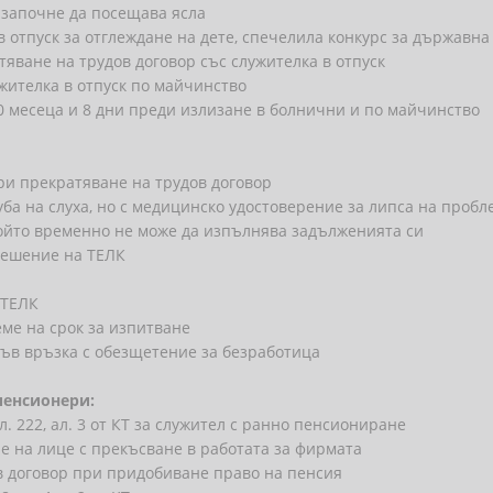
о започне да посещава ясла
в отпуск за отглеждане на дете, спечелила конкурс за държав
яване на трудов договор със служителка в отпуск
жителка в отпуск по майчинство
0 месеца и 8 дни преди излизане в болнични и по майчинство
ри прекратяване на трудов договор
ба на слуха, но с медицинско удостоверение за липса на пробл
който временно не може да изпълнява задълженията си
 решение на ТЕЛК
 ТЕЛК
ме на срок за изпитване
във връзка с обезщетение за безработица
пенсионери:
 222, ал. 3 от КТ за служител с ранно пенсиониране
 на лице с прекъсване в работата за фирмата
в договор при придобиване право на пенсия