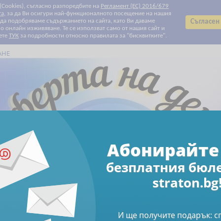
 (Cookies), съгласно разпоредбите на
Регламент (ЕС) 2016/679
та
, за да Ви осигури най-функционалното посещение на нашия
т да подобряваме съдържанието на сайта, като Ви даваме
Съгласен
 онлайн изживяване. Те се използват само от нашия сайт и
ете
ТУК
за подробности относно правилата за "бисквитките".
АНЕ
Всички категории
Всички категории
Биографии
Данъчно облагане и такси
Електронни книги
Електронни списания
За Вашите деца и внуци
За родители
За храната с любов
Здраве
Клубни карти и ваучери
Печатни списания
Право
Продажби и маркетинг
Професионални умения
Свободно време
Счетоводство
Труд и осигуряване
Финанси и инвестиции
Човешки ресурси
Намаления
Абонирайте се за бюлетин
Абонирайте 
безплатния бюл
Електронни книги
Електронен формат
с служители в затруднение – наръчник за работодатели
straton.bg
рмат: Трудови право
И ще получите подарък: 