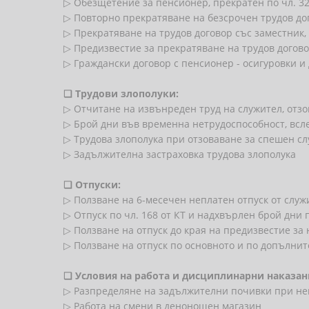
▷ Обезщетение за пенсионер, прекратен по чл. 328, 
▷ Повторно прекратяване на безсрочен трудов до
▷ Прекратяване на трудов договор със заместник,
▷ Предизвестие за прекратяване на трудов догов
▷ Граждански договор с пенсионер - осигуровки и
❏
Трудови злополуки:
▷ Отчитане на извънреден труд на служител, отзо
▷ Брой дни във временна нетрудоспособност, всле
▷ Трудова злополука при отзоваване за спешен слу
▷ Задължителна застраховка трудова злополука
❏
Отпуски:
▷ Ползване на 6-месечен неплатен отпуск от служ
▷ Отпуск по чл. 168 от КТ и надхвърлен брой дни 
▷ Ползване на отпуск до края на предизвестие за
▷ Ползване на отпуск по основното и по допълн
❏
Условия на работа и дисциплинарни наказан
▷ Разпределяне на задължителни почивки при н
▷ Работа на смени в денонощен магазин