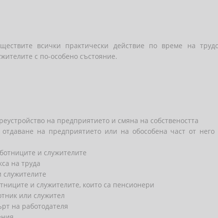
ществите всички практически действие по време на трудов
жителите с по-особено състояние.
реустройство на предприятието и смяна на собствеността
отдаване на предприятието или на обособена част от него 
аботниците и служителите
кса на труда
и служителите
тниците и служителите, които са пенсионери
отник или служител
ърт на работодателя
жения