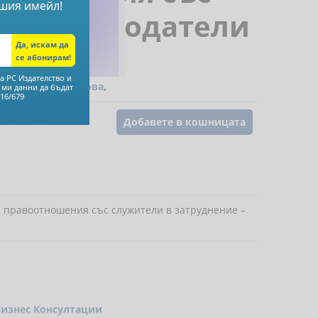
шия имейл!
 за работодатели
а РС Издателство и
ва
,
Аспасия Петкова
,
 ми данни да бъдат
16/679
Добавете в кошницата
и правоотношения със служители в затруднение –
Бизнес Консултации