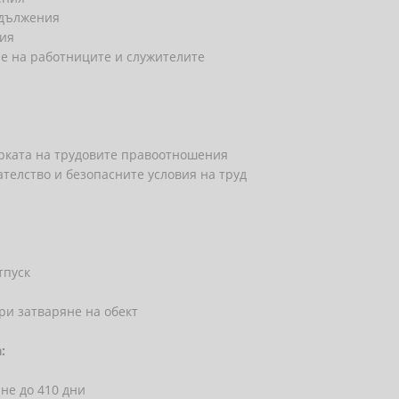
задължения
ния
ие на работниците и служителите
ерката на трудовите правоотношения
телство и безопасните условия на труд
тпуск
ри затваряне на обект
:
не до 410 дни