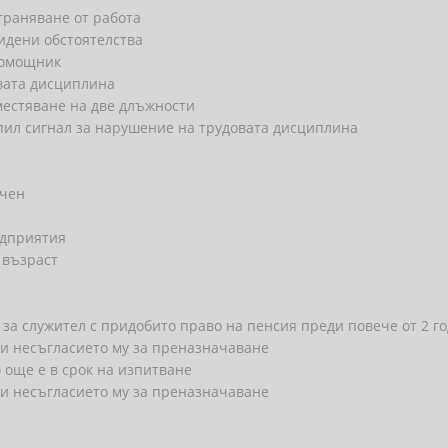
траняване от работа
идени обстоятелства
номощник
вата дисциплина
местяване на две длъжности
пил сигнал за нарушение на трудовата дисциплина
очен
едприятия
а възраст
 за служител с придобито право на пенсия преди повече от 2 
ри несъгласието му за преназначаване
 още е в срок на изпитване
ри несъгласието му за преназначаване