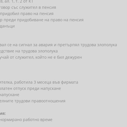
ал. 1, т. 2 от КТ
говор със служител в пенсия
 придобил право на пенсия
ор преди придобиване на право на пенсия
 данъци
вал се на сигнал за авария и претърпял трудова злополука
дствие на трудова злополука
чай от служител, който не е бил дежурен
ителка, работила 3 месеца във фирмата
платен отпуск преди напускане
 напускане
ителните трудови правоотношения
ия:
енормирано работно време