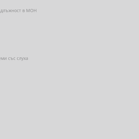
на длъжност в МОН
еми със слуха