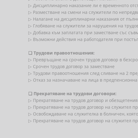
▷ Дисциплинарно наказание ли е временното отс
▷ Разместване на смени на служители по непредв
▷ Налагане на дисциплинарни наказания от пъл
▷ Глобяване на служители за нарушения на трудо
▷ Добавка към заплатата при заместване със съв
▷ Възможни действия на работодателя при постъ
❏
Трудови правоотношения:
▷ Превръщане на срочен трудов договор в безср
▷ Срочен трудов договор за заместване
▷ Трудови правоотношения след сливане на 2 пр
▷ Отказ за назначаване на лица в предпенсионн
❏
Прекратяване на трудови договори:
▷ Прекратяване на трудов договор и обезщетения
▷ Прекратяване на трудов договор на служител п
▷ Освобождаване на служителка в болничен, която
▷ Прекратяване на трудов договор на служител п