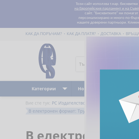
Този сайт използва т.нар. бисквитки
на Европейския парламент и на Съве
сайт. "Бисквитките" ни помага
персонализирано и много по-бързо
нашите доверени партньори. Кликн
КАК ДА ПОРЪЧАМ?
КАК ДА ПЛАТЯ?
ДОСТАВКА
ВРЪЩ
Категории
Ново
Бестселъри
Вие сте тук:
РС Издателство и Бизнес Консултации
В електронен формат: Трудови правоотношения съ
В електронен фо