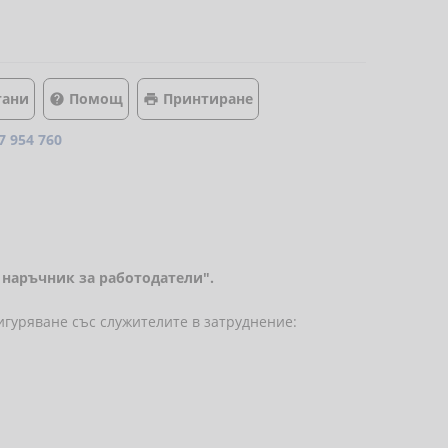
тани
Помощ
Принтиране


7 954 760
 наръчник за работодатели".
игуряване със служителите в затруднение: