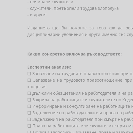
- починали служители
- служители, претърпели трудова злополука
- и други!
Изданието ще Ви помогне за това как да осъ
дисциплинарни уволнения и други именно със слу
Какво конкретно включва ръководството:
Експертни анализи:
❏ Запазване на трудовите правоотношения при п
❏ Запазване на трудовото правоотношение при 
концесия
❏ Дължими обезщетения на работодателя и на р
❏ Закрила на работниците и служителите по Коде
❏ Информиране и консултиране на работниците 
❏ Задължение на работодателите и права на рабо
❏ Задължения на работодателя при смърт на раб
❏ Права на работниците или служителите при см
❏ Трудови злополуки - доказване, права и задъл