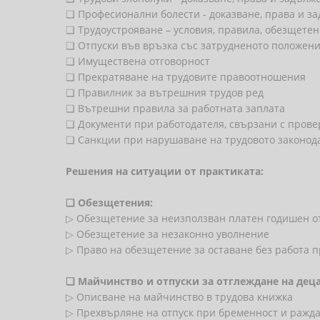
❏ Професионални болести - доказване, права и 
❏ Трудоустрояване – условия, правила, обезщете
❏ Отпуски във връзка със затрудненото положен
❏ Имуществена отговорност
❏ Прекратяване на трудовите правоотношения
❏ Правилник за вътрешния трудов ред
❏ Вътрешни правила за работната заплата
❏ Документи при работодателя, свързани с пров
❏ Санкции при нарушаване на трудовото законода
Решения на ситуации от практиката:
❏
Обезщетения:
▷ Обезщетение за неизползван платен годишен о
▷ Обезщетение за незаконно уволнение
▷ Право на обезщетение за оставане без работа п
❏
Майчинство и отпуски за отглеждане на деца
▷ Описване на майчинство в трудова книжка
▷ Прехвърляне на отпуск при бременност и ражда