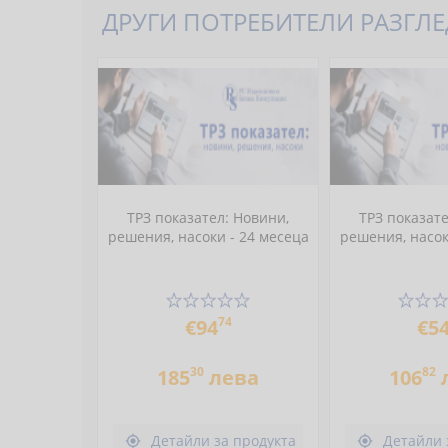
ДРУГИ ПОТРЕБИТЕЛИ РАЗГЛЕД
ТРЗ показател: Новини,
ТРЗ показате
решения, насоки - 24 месеца
решения, насок
74
€94
€5
30
82
185
лева
106
Детайли за продукта
Детайли 

