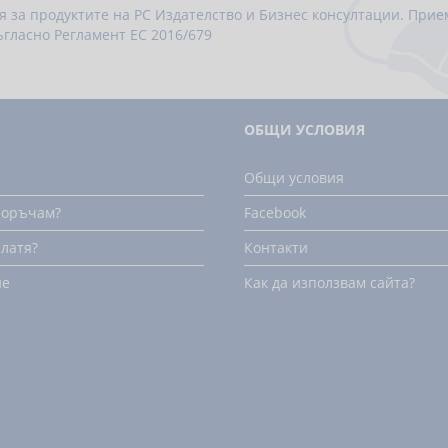
я за продуктите на РС Издателство и Бизнес консултации. При
ъгласно
Регламент ЕС 2016/679
ОБЩИ УСЛОВИЯ
Общи условия
поръчам?
Facebook
платя?
Контакти
не
Как да използвам сайта?