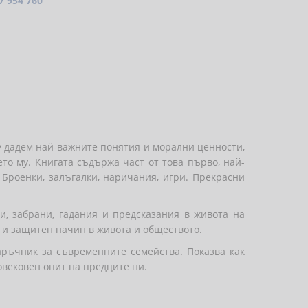
7 954 760
му дадем най-важните понятия и морални ценности,
то му. Книгата съдържа част от това първо, най-
 Броенки, залъгалки, наричания, игри. Прекрасни
и, забрани, гадания и предсказания в живота на
я и защитен начин в живота и обществото.
аръчник за съвременните семейства. Показва как
овековен опит на предците ни.