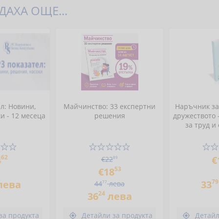
АХА ОЩЕ...
л: Новини,
Майчинство: 33 експертни
Наръчник за
и - 12 месеца
решения
дружеството 
за труд и
62
4
€
€22
89
53
€18
79
лева
33
44
77
лева
24
36
лева
за продукта
Детайли за продукта
Детайл

