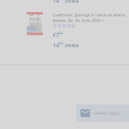
14
лева
Съветник: Данъци и такси на моята
фирма, бр. 66, юли 2026 г
63
€7
92
14
лева
