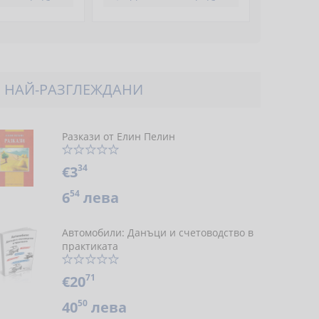
НАЙ-РАЗГЛЕЖДАНИ
Разкази от Елин Пелин
34
€3
54
6
лева
Автомобили: Данъци и счетоводство в
практиката
71
€20
50
40
лева