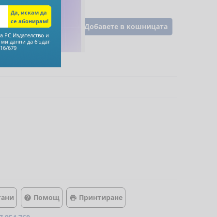
Добавете в кошницата
а РС Издателство и
 ми данни да бъдат
16/679
тани
Помощ
Принтиране

