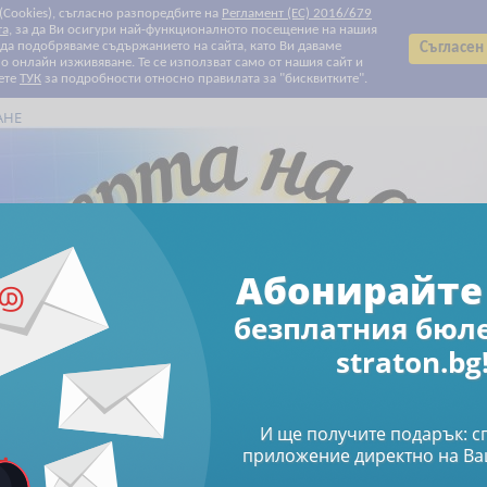
 (Cookies), съгласно разпоредбите на
Регламент (ЕС) 2016/679
та
, за да Ви осигури най-функционалното посещение на нашия
т да подобряваме съдържанието на сайта, като Ви даваме
Съгласен
 онлайн изживяване. Те се използват само от нашия сайт и
ете
ТУК
за подробности относно правилата за "бисквитките".
АНЕ
Всички категории
Всички категории
Биографии
Данъчно облагане и такси
Електронни книги
Електронни списания
За Вашите деца и внуци
За родители
За храната с любов
Здраве
Клубни карти и ваучери
Печатни списания
Право
Продажби и маркетинг
Професионални умения
Свободно време
Счетоводство
Труд и осигуряване
Финанси и инвестиции
Човешки ресурси
Абонирайте 
Намаления
Абонирайте се за бюлетин
безплатния бюл
straton.bg
За родители
Книги
Детето - по-голямо от царя
мо от царя
И ще получите подарък: 
приложение директно на Ва