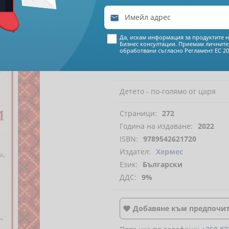

€ 8
92
Да, искам информация за продуктите н
Бизнес консултации. Приемам личните
17
44
лева
обработвани съгласно
Регламент ЕС 20
Детето - по-голямо от царя
Страници:
272
Година на издаване:
2022
ISBN:
9789542621720
Издател:
Хермес
Език:
Български
ДДС:
9%
Добавяне към предпочи
