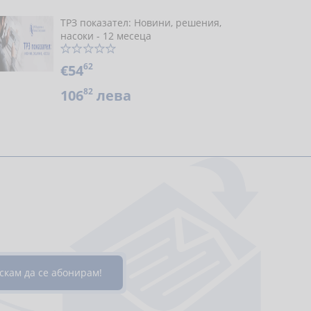
ТРЗ показател: Новини, решения,
насоки - 12 месеца
62
€54
82
106
лева