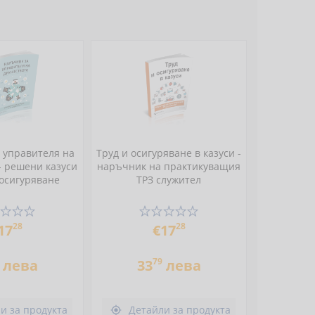
 управителя на
Труд и осигуряване в казуси -
- решени казуси
наръчник на практикуващия
 осигуряване
ТРЗ служител
28
28
17
€17
79
лева
33
лева
и за продукта
Детайли за продукта
