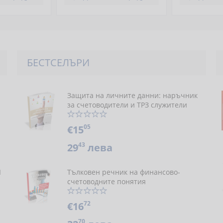
БЕСТСЕЛЪРИ
Защита на личните данни: наръчник
за счетоводители и ТРЗ служители
05
€15
43
29
лева
Я
Тълковен речник на финансово-
счетоводните понятия
72
€16
70