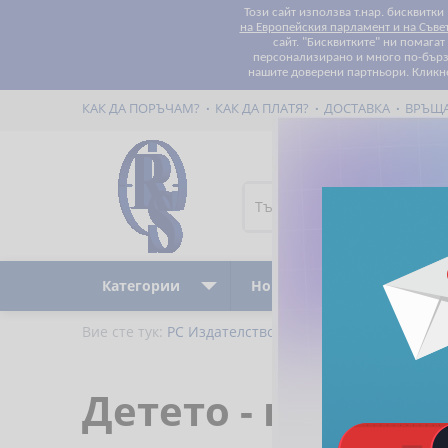
Този сайт използва т.нар. бисквитки
на Европейския парламент и на Съве
сайт. "Бисквитките" ни помага
персонализирано и много по-бързо
нашите доверени партньори. Кликн
КАК ДА ПОРЪЧАМ?
КАК ДА ПЛАТЯ?
ДОСТАВКА
ВРЪЩ
Категории
Ново
Бестселъри
Вие сте тук:
РС Издателство и Бизнес Консултации
Детето - по-голя