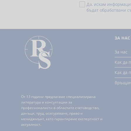
Да, искам информаци
бъдат обработвани с
ЗА НАС
За нас
Как да 
Как да 
Връща
От 13 години предлагаме специализирана
литература и консултации за
професионалисти в областите счетоводство,
данъци, труд, осигуряване, право и
мениджмънт, като гарантираме експертност и
актуалност.