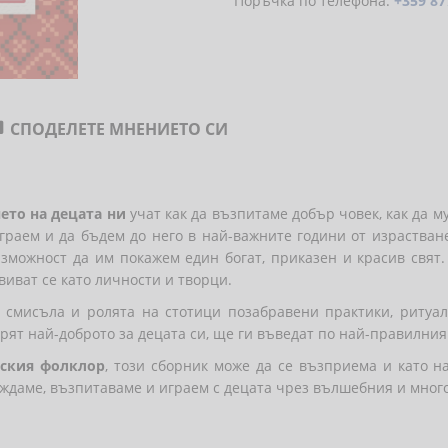
Поръчка по телефона:
+359 87
СПОДЕЛЕТЕ МНЕНИЕТО СИ

ето на децата ни
учат как да възпитаме добър човек, как да 
граем и да бъдем до него в най-важните години от израстване
можност да им покажем един богат, приказен и красив свят.
виват се като личности и творци.
смисъла и ролята на стотици позабравени практики, ритуал
гурят най-доброто за децата си, ще ги въведат по най-правилни
рския фолклор
, този сборник може да се възприема и като н
еждаме, възпитаваме и играем с децата чрез вълшебния и мног