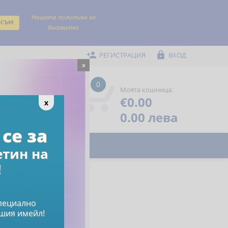
Нашата политика за
 съм
бисквитки


РЕГИСТРАЦИЯ
ВХОД
x
0
Моята кошница:
€0.00
Помощ

x
Предпочитани

0.00 лева
се за
етин на
!
специално
шия имейл!