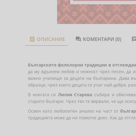
ОПИСАНИЕ
КОМЕНТАРИ (0)


Българските фолклорни традиции в отглеждан
да му вдъхнем любов и нежност чрез песен, да и
важно училище за децата на българина. Дава въз
образци, чрез които децата се учат най-добре, раз
В книгата си
Лилия Старева
събира и обяснява 
старите българи. Чрез тях те вярвали, че ще оси
Освен като любопитен анализ на част от
бълга
традицията може да ни помогне днес. Как да отгл