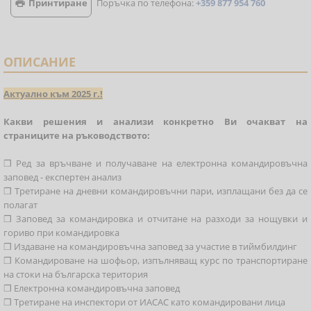
Принтиране
Поръчка по телефона:
+359 877 954 760

ОПИСАНИЕ
Актуално към 2025 г.!
Какви решения и анализи конкретно Ви очакват на
страниците на ръководството:
❒ Ред за връчване и получаване на електронна командировъчна
заповед - експертен анализ
❒ Третиране на дневни командировъчни пари, изплащани без да се
полагат
❒ Заповед за командировка и отчитане на разходи за нощувки и
гориво при командировка
❒ Издаване на командировъчна заповед за участие в тиймбилдинг
❒ Командироване на шофьор, изпълняващ курс по транспортиране
на стоки на българска територия
❒ Електронна командировъчна заповед
❒ Третиране на инспектори от ИАСАС като командировани лица