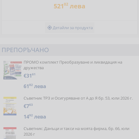
02
521
лева
Детайли за продукта

ПРЕПОРЪЧАНО
ПРОМО комплект Преобразуване и ликвидация на
дружества
€31
61
61
82
лева
Съветник ТРЗ и Осигуряване от А до Я бр. 53, юли 2026 г.
€7
63
14
92
лева
Съветник: Данъци и такси на моята фирма, бр. 66, юли
2026 г