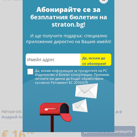
Абонирайте се за
безплатния бюлетин на
straton.bg!
И ще получите подарък: специално
приложение директно на Вашия имейл!
Да, искам информация за продуктите на РС
Издателство и Бизнес консултации. Приемам
личните ми данни да бъдат обработвани
съгласно
Регламент ЕС 2016/679
Автори (и):
Красимира Гергева
,
Аспасия Петкова
,
доц. д-р
Андрей Александров
,
Проф. д-р Любка Ценова
,
€ 16
16
Добавете в кошницата