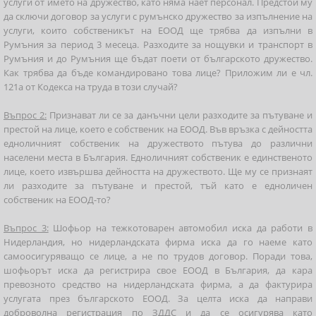
услуги от името на дружество, като няма нает персонал. Предстои му
да сключи договор за услуги с румънско дружество за изпълнение на
услуги, които собственикът на ЕООД ще трябва да изпълни в
Румъния за период 3 месеца. Разходите за нощувки и транспорт в
Румъния и до Румъния ще бъдат поети от българското дружество.
Как трябва да бъде командировано това лице? Приложим ли е чл.
121а от Кодекса на труда в този случай?
Въпрос 2:
Признават ли се за данъчни цели разходите за пътуване и
престой на лице, което е собственик на ЕООД. Във връзка с дейността
едноличният собственик на дружеството пътува до различни
населени места в България. Едноличният собственик е единственото
лице, което извършва дейността на дружеството. Ще му се признаят
ли разходите за пътуване и престой, тъй като е едноличен
собственик на ЕООД-то?
Въпрос 3:
Шофьор на тежкотоварен автомобил иска да работи в
Нидерландия, но нидерландската фирма иска да го наеме като
самоосигуряващо се лице, а не по трудов договор. Поради това,
шофьорът иска да регистрира свое ЕООД в България, да кара
превозното средство на нидерландската фирма, а да фактурира
услугата през българското ЕООД. За целта иска да направи
доброволна регистрация по ЗДДС и да се осигурява като