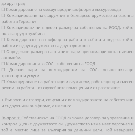
до друг град
❒ Командироване на международни шофьори и екскурзоводи
❒ Командироване на съдружник в българско дружество за сезонна
работа в Германия
❒ Командировъчни в двоен размер за собственик на ЕООД, който
полага труд в чужбина
❒ Командироване на шофьор за работа в събота и неделя, който
работи и в друго дружество на друга длъжност
❒ Определяне размера на пътните пари при командировка с личен
автомобил
❒ Командировъчни за СОЛ - собственик на ЕООД
❒ Дневни пари за командировки за СОЛ, осъществяващо
транспортни услуги
❒ Командироване на работници и служители, работещи при смесен
режим на работа – от служебните помещения и от разстояние
+ Въпроси и отговори, свързани с командироването на собственици
и съдружници във фирми, а именно:
Въпрос 1:
Собственикът на ЕООД сключва договор за управление и
контрол (ДУК) с дружеството си. Дружеството няма нает персонал и
той е местно лице за България за данъчни цели. Той извършва