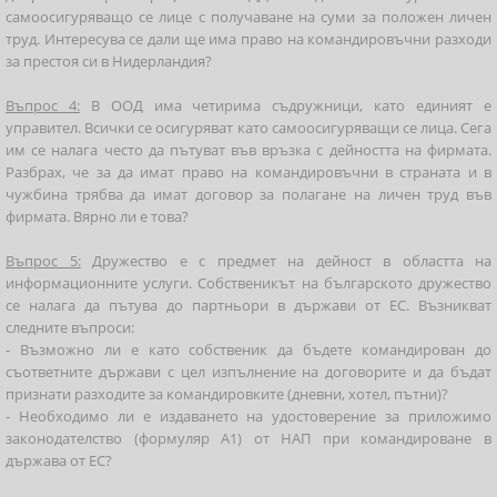
самоосигуряващо се лице с получаване на суми за положен личен
труд. Интересува се дали ще има право на командировъчни разходи
за престоя си в Нидерландия?
Въпрос 4:
В ООД има четирима съдружници, като единият е
управител. Всички се осигуряват като самоосигуряващи се лица. Сега
им се налага често да пътуват във връзка с дейността на фирмата.
Разбрах, че за да имат право на командировъчни в страната и в
чужбина трябва да имат договор за полагане на личен труд във
фирмата. Вярно ли е това?
Въпрос 5:
Дружество е с предмет на дейност в областта на
информационните услуги. Собственикът на българското дружество
се налага да пътува до партньори в държави от ЕС. Възникват
следните въпроси:
- Възможно ли е като собственик да бъдете командирован до
съответните държави с цел изпълнение на договорите и да бъдат
признати разходите за командировките (дневни, хотел, пътни)?
- Необходимо ли е издаването на удостоверение за приложимо
законодателство (формуляр А1) от НАП при командироване в
държава от ЕС?