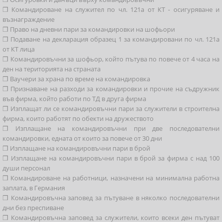
❒ Командироване на служител по чл. 121а от КТ - осигуряване и
възнаграждение
❒ Право на дневни пари за командировки на шофьори
❒ Подаване на декларация образец 1 за командировани по чл. 121а
от КТ лица
❒ Командировъчни за шофьор, който пътува по повече от 4 часа на
ден на територията на страната
❒ Ваучери за храна по време на командировка
❒ Признаване на разходи за командировки и прочие на съдружник
във фирма, който работи по ТД в друга фирма
❒ Изплащат ли се командировъчни пари за служители в строителна
фирма, които работят по обекти на дружеството
❒ Изплащане на командировъчни при две последователни
командировки, едната от които за повече от 30 дни
❒ Изплащане на командировъчни пари в брой
❒ Изплащане на командировъчни пари в брой за фирма с над 100
души персонал
❒ Командироване на работници, назначени на минимална работна
заплата, в Германия
❒ Командировъчна заповед за пътуване в няколко последователни
дни без преспиване
❒ Командировъчна заповед за служители, които всеки ден пътуват