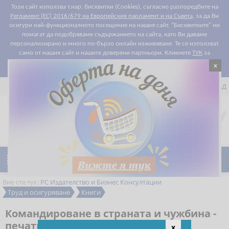
Този сайт използва т.нар. бисквитки (Cookies), съгласно разпоредбите на
Регламент (ЕС) 2016/679 на Европейския парламент и на Съвета
, за да Ви
осигури най-функционалното посещение на нашия сайт. "Бисквитките" ни
помагат да подобряваме съдържанието на сайта, като Ви даваме
персонализирано и много по-бързо онлайн изживяване. Те се използват
само от нашия сайт и нашите доверени партньори. Кликнете
ТУК
за
x
Съгласен съм
подробности относно правилата за "бисквитките".


РЕГИСТРАЦИЯ
ВХОД

0
Предпочитани

Ново
Намаления
Вие сте тук:
РС Издателство и Бизнес Консултации
Труд и осигуряване
Книги
Командироване в страната и чужбина -
печатно ръководство
x