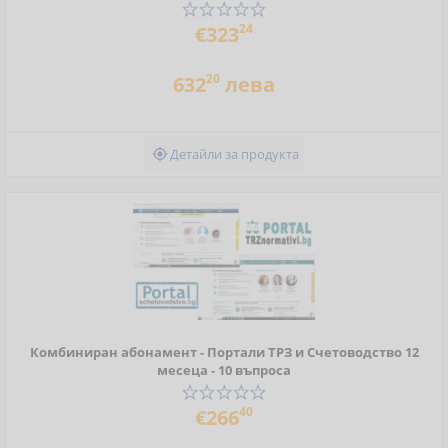
24
€323
20
632
лева
Детайли за продукта

Комбиниран абонамент - Портали ТРЗ и Счетоводство 12
месеца - 10 въпроса
40
€266