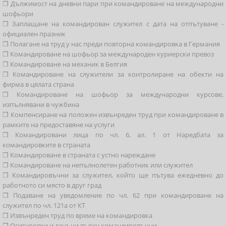
❒ Дължимост на дневни пари при командироване на международни
шофьори
❒ Заплащане на командирован служител с дата на отпътуване -
официален празник
❒ Полагане на труд у нас преди повторна командировка в Германия
❒ Командироване на шофьор за международен куриерски превоз
❒ Командироване на механик в Белгия
❒ Командироване на служители за контролиране на обекти на
фирма в цялата страна
❒ Командироване на шофьор за международни курсове,
изпълнявани в чужбина
❒ Компенсиране на положен извънреден труд при командироване в
рамките на предоставяне на услуги
❒ Командировани лица по чл. 6, ал. 1 от Наредбата за
командировките в страната
❒ Командироване в страната с устно нареждане
❒ Командироване на непълнолетен работник или служител
❒ Командировъчни за служител, който ще пътува ежедневно до
работното си място в друг град
❒ Подаване на уведомление по чл. 62 при командироване на
служител по чл. 121а от КТ
❒ Извънреден труд по време на командировка
❒ Осигуровки и данъци върху командировъчни