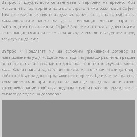
Въпрос 6:
Дружеството се занимава с търговия на дребно. Има
магазини на територията на цялата страна и има бази извън София.
Там се намират складове и администрация. Съгласно наредбата за
командировките може ли де се изплащат дневни пари на
работещите в базата извън София? Ако не им се полагат дневни, а им
се изплащат, счита ли се това за доход и има ли осигуровки върху
тези суми и данък?
Въпрос 7:
Предлагат ми да сключим граждански договор за
извършване на услуги. Ще се налага да пътувам до различни градове
във връзка с дейността ми по договора, в повечето случаи с моята
кола. Какви права и задължения ще имам, ако сключа този договор,
който ще бъде за доста продължително време. Ще имам ли право на
командировъчни при пътуването, данъци ще дължа ли и какви,
какви декларации трябва да подавам и какви права ще имам, ако се
съглася да подпиша договора?