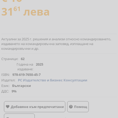
31
61
лева
Актуални за 2025 г. решения и анализи относно командироването,
издаването на командировъчна заповед, изплащане на
командировъчни и др.
Страници:
62
Година на
2025
издаване:
ISBN:
978-619-7650-45-7
Издател:
РС Издателство и Бизнес Консултации
Език:
Български
ДДС:
9%
Добавяне към предпочитани
Помощ

