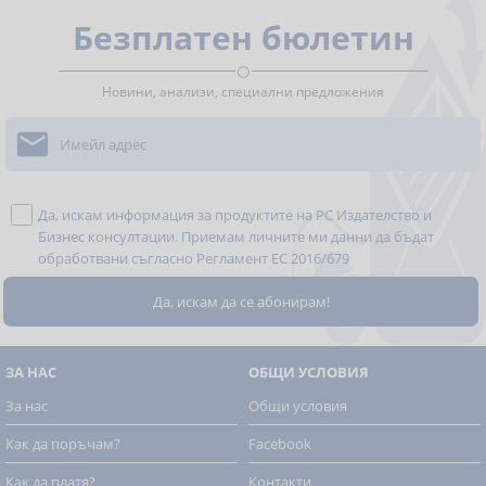
Безплатен бюлетин
Новини, анализи, специални предложения

Да, искам информация за продуктите на РС Издателство и
Бизнес консултации. Приемам личните ми данни да бъдат
обработвани съгласно
Регламент ЕС 2016/679
ЗА НАС
ОБЩИ УСЛОВИЯ
За нас
Общи условия
Как да поръчам?
Facebook
Как да платя?
Контакти