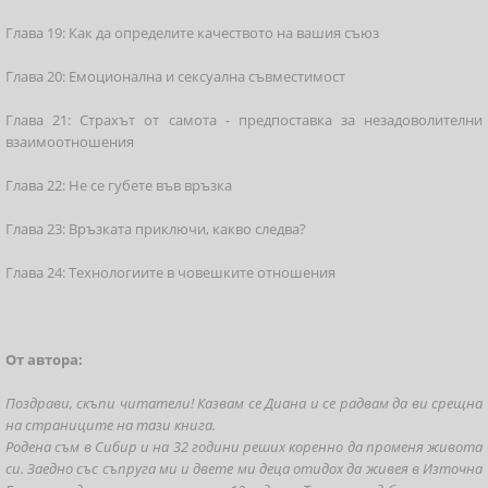
Глава 19: Как да определите качеството на вашия съюз
Глава 20: Емоционална и сексуална съвместимост
Глава 21: Страхът от самота - предпоставка за незадоволителни
взаимоотношения
Глава 22: Не се губете във връзка
Глава 23: Връзката приключи, какво следва?
Глава 24: Технологиите в човешките отношения
От автора:
Поздрави, скъпи читатели! Казвам се Диана и се радвам да ви срещна
на страниците на тази книга.
Родена съм в Сибир и на 32 години реших коренно да променя живота
си. Заедно със съпруга ми и двете ми деца отидох да живея в Източна