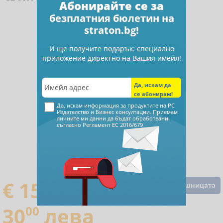
Абонирайте се за
безплатния бюлетин на
straton.bg!
И ще получите подарък: специално
приложение директно на Вашия имейл!
Да, искам информация за продуктите на РС
Издателство и Бизнес консултации. Приемам
личните ми данни да бъдат обработвани
съгласно
Регламент ЕС 2016/679
€ 15
34
Добавете в кошницата
30
00
лева