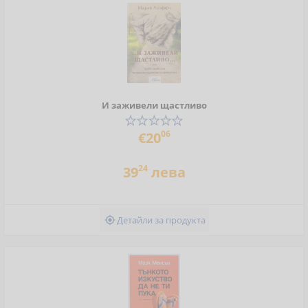
И заживели щастливо
06
€20
24
39
лева
Детайли за продукта
