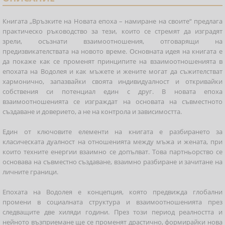
Книгата „Връзките на Новата епоха – намиране на своите“ предлага
практическо ръководство за тези, които се стремят да изградят
зрели, осъзнати взаимоотношения, отговарящи на
предизвикателствата на новото време. Основната идея на книгата е
да покаже как се променят принципите на взаимоотношенията в
епохата на Водолея и как мъжете и жените могат да съжителстват
хармонично, запазвайки своята индивидуалност и откривайки
собствения си потенциал един с друг. В новата епоха
взаимоотношенията се изграждат на основата на съвместното
създаване и доверието, а не на контрола и зависимостта.
Един от ключовите елементи на книгата е разбирането за
класическата дуалност на отношенията между мъжа и жената, при
които техните енергии взаимно се допълват. Това партньорство се
основава на съвместно създаване, взаимно разбиране и зачитане на
личните граници.
Епохата на Водолея е концепция, която предвижда глобални
промени в социалната структура и взаимоотношенията през
следващите две хиляди години. През този период реалността и
нейното възприемане ще се променят драстично, формирайки нова