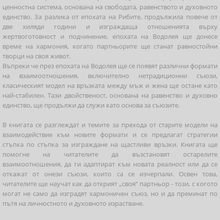
ценностна система, основана на свободата, равенството и духовното
единство. За разлика от епохата на Рибите, продължила повече от
две хиляди години и изграждаща отношенията върху
жертвоготовност и подчинение, епохата на Водолея ще донесе
време на хармония, когато партньорите ще станат равностойни
творци на своя живот.
Въпреки че през епохата на Водолея ще се появят различни формати
на взаимоотношения, включително нетрадиционни съюзи,
класическият модел на връзката между мъж и жена ще остане като
най-стабилен. Тази двойственост, основана на равенство и духовно
единство, ще продължи да служи като основа за съюзите.
В книгата се разглеждат и темите за прехода от старите модели на
взаимодействие към новите формати и се предлагат стратегии
стъпка по стъпка за изграждане на щастливи връзки. Книгата ще
помогне на читателите да възстановят остарелите
взаимоотношения, да ги адаптират към новата реалност или да се
откажат от онези съюзи, които са се изчерпали. Освен това,
читателите ще научат как да открият „своя“ партньор - този, с когото
могат не само да изградят хармоничен съюз, но и да преминат по
пътя на личностното и духовното израстване.