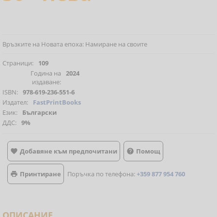
Връзките на Новата епоха: Намиране на своите
Страници:
109
Година на
2024
издаване:
ISBN:
978-619-236-551-6
Издател:
FastPrintBooks
Език:
Български
ДДС:
9%
Добавяне към предпочитани
Помощ


Принтиране
Поръчка по телефона:
+359 877 954 760

ОПИСАНИЕ