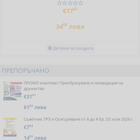
83
€17
88
34
лева
Детайли за продукта

ПРЕПОРЪЧАНО
ПРОМО комплект Преобразуване и ликвидация на
дружества
€31
61
61
82
лева
Съветник ТРЗ и Осигуряване от А до Я бр. 53, юли 2026 г.
€7
63
14
92
лева