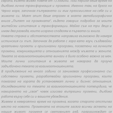
Европа, където живях повече от 13 години. Този период беше време на
дълбока лична трансформация и промяна. Именно там, на брега на
Черно море, започнах пътуването си към преосмисляне на себе си и
живота си. Моят опит беше отразен в моята автобиографична
книга „Пътят на промяната“, където говорих подробно за моите
житейски изпитания и трансформации. Майка съм на три деца и
имам два развода, които искрено споделям в първата си книга.
Новата страна и обстоятелствата направиха възможно да намеря
истинския си път. Започнах да работя с хора като коуч, създавайки
креативни проекти и оригинални програми, посветени на личните
промени, комуникацията и отношенията между мъжете и жените.
Темата за взаимоотношенията винаги е била особено важна за мен.
Моите лични изпитания в живота ме накараха да проуча
задълбочено темата за взаимоотношенията.
В продължение на много години се занимавах професионално със
собствени проекти, разработвайки оригинални програми, които
помагаха на хората да установяват лични и бизнес отношения.
Изследванията по темата за взаимоотношенията потвърдиха, че
намирането на „своя“ човек изисква вътрешни промени, дълбока
работа върху себе си и вашите убеждения.
Живеем в невероятно време на промяна, когато старото отстъпва
място на новото. Промяната на епохите засяга всички аспекти на
нашия живот: променя се световният ред, преразглеждат се