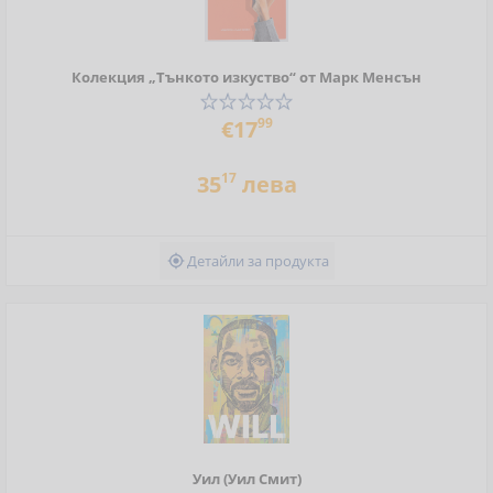
Колекция „Тънкото изкуство“ от Марк Менсън
99
€17
17
35
лева
Детайли за продукта

Уил (Уил Смит)