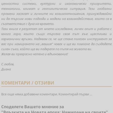
ценностни системи, културни и икономически приоритети,
технологии, климат и геополитическа ситуация. Тези глобални
промени засягат и личните ни взаимоотношения, принуждавайки
ни да търсим нови подходи и модели на взаимодействие, които са в
съответствие с духа на времето.
Тази книга е резултат от моето изследване, личен опит и работа с
много хора, които също търсеха своя път към щастливи и
хармонични връзки. Надявам се, че ще стане полезен инструмент за
вас при намирането на „вашия“ човек и ще ви помогне да създадете
силен съюз, който ще ви подкрепя по пътя на живота ви.
Желая ви прекрасно четене и вдъхновение!
С любов,
Диана
КОМЕНТАРИ / ОТЗИВИ
Все още няма добавени коментари. Коментирай първи ...
Споделете Вашето мнение за
"Връзките на Новата епоха: Намиране на своите"