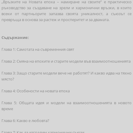
„Връзките на Новата епоха – намиране на своите“ е практическо
ръководство за създаване на зрели и хармонични връзки, в които
всеки от партньорите запазва своята уникалност, а съюзът се
превръща в основа за растеж и просперитет и за двамата.
Съдържание:
Глава 1: Самотата на съвременния свят
Глава 2: Смяна на епохите и старите модели във взаимоотношенията
Глава 3: Защо старите модели вече не работят? И какво идва на тяхно
място?
Глава 4: Особености на новата епоха
Глава 5: Общата идея и модели на взаимоотношенията в новото
време
Глава 6: Какво е любовта?
Глава 7: Как да изградим хармонични съюзи