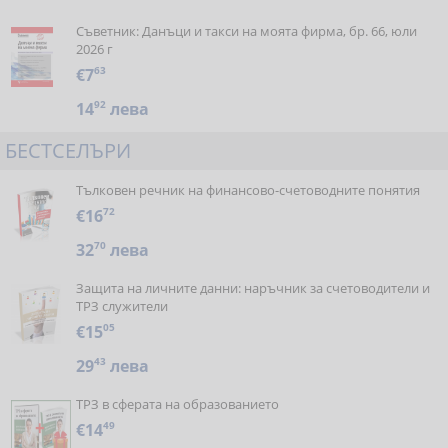
Съветник: Данъци и такси на моята фирма, бр. 66, юли
2026 г
€7
63
14
92
лева
БЕСТСЕЛЪРИ
Тълковен речник на финансово-счетоводните понятия
€16
72
32
70
лева
Защита на личните данни: наръчник за счетоводители и
ТРЗ служители
€15
05
29
43
лева
ТРЗ в сферата на образованието
€14
49