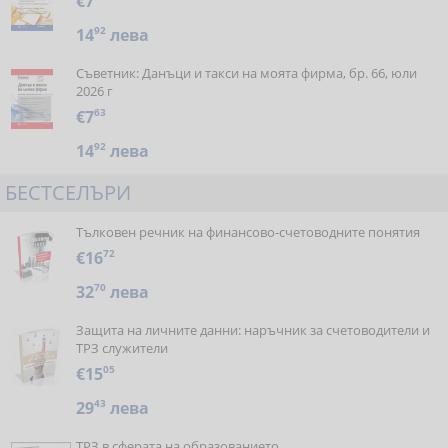
€7
14
92
лева
Съветник: Данъци и такси на моята фирма, бр. 66, юли
2026 г
€7
63
14
92
лева
БЕСТСЕЛЪРИ
Тълковен речник на финансово-счетоводните понятия
€16
72
32
70
лева
Защита на личните данни: наръчник за счетоводители и
ТРЗ служители
€15
05
29
43
лева
ТРЗ в сферата на образованието