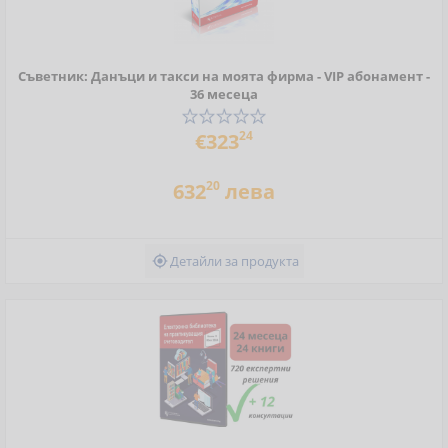
Съветник: Данъци и такси на моята фирма - VIP абонамент -
36 месеца
24
€323
20
632
лева
Детайли за продукта
