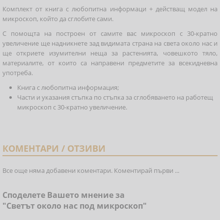
Комплект от книга с любопитна информаци + действащ модел на
микроскоп, който да сглобите сами.
С помощта на построен от самите вас микроскоп с 30-кратно
увеличение ще надникнете зад видимата страна на света около нас и
ще откриете изумителни неща за растенията, човешкото тяло,
материалите, от които са направени предметите за всекидневна
употреба.
Книга с любопитна информация;
Части и указания стъпка по стъпка за сглобяването на работещ
микроскоп с 30-кратно увеличение.
КОМЕНТАРИ / ОТЗИВИ
Все още няма добавени коментари. Коментирай първи ...
Споделете Вашето мнение за
"Светът около нас под микроскоп"