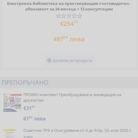
Електронна библиотека на практикуващия счетоводител -
абонамент за 24 месеца + 12 консултации
14
€254
04
497
лева
Детайли за продукта

ПРЕПОРЪЧАНО
ПРОМО комплект Преобразуване и ликвидация на
дружества
€31
61
61
82
лева
Съветник ТРЗ и Осигуряване от А до Я бр. 53, юли 2026 г.
63