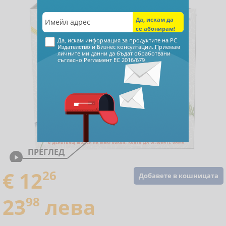
Да, искам информация за продуктите на РС
Издателство и Бизнес консултации. Приемам
личните ми данни да бъдат обработвани
съгласно
Регламент ЕС 2016/679
ПРЕГЛЕД

€ 12
26
Добавете в кошницата
23
98
лева