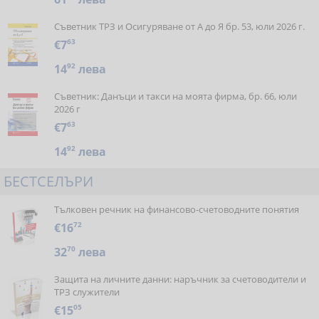
Съветник ТРЗ и Осигуряване от А до Я бр. 53, юли 2026 г.
€7
63
14
92
лева
Съветник: Данъци и такси на моята фирма, бр. 66, юли
2026 г
€7
63
14
92
лева
БЕСТСЕЛЪРИ
Тълковен речник на финансово-счетоводните понятия
€16
72
32
70
лева
Защита на личните данни: наръчник за счетоводители и
ТРЗ служители
€15
05