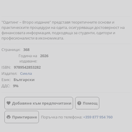
"Одитинг – Второ издание" представя теоретичните основи и
практическите процедури на одита, осигуряващи достоверност на
финансовата информация, подходяща за студенти, одитори и
професионалисти в икономиката.
Страници:
368
Година на
2026
издаване:
ISBN:
9789542853282
Издател:
Сиела
Език:
Български
ДДС:
9%
Добавяне към предпочитани
Помощ


Принтиране
Поръчка по телефона:
+359 877 954 760
