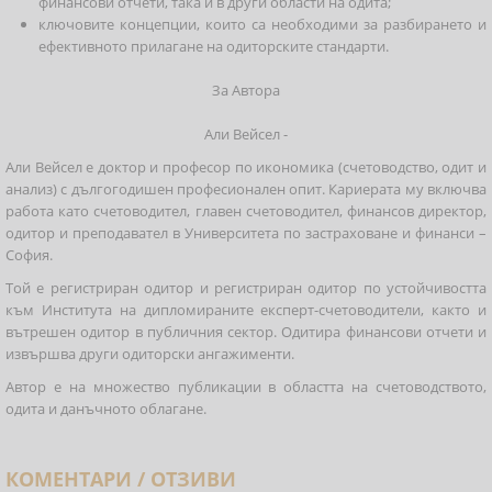
финансови отчети, така и в други области на одита;
ключовите концепции, които са необходими за разбирането и
ефективното прилагане на одиторските стандарти.
За Автора
Али Вейсел -
Aли Вейсел е доктор и професор по икономика (счетоводство, одит и
анализ) с дългогодишен професионален опит. Кариерата му включва
работа като счетоводител, главен счетоводител, финансов директор,
одитор и преподавател в Университета по застраховане и финанси –
София.
Той е регистриран одитор и регистриран одитор по устойчивостта
към Института на дипломираните експерт-счетоводители, както и
вътрешен одитор в публичния сектор. Одитира финансови отчети и
извършва други одиторски ангажименти.
Автор е на множество публикации в областта на счетоводството,
одита и данъчното облагане.
КОМЕНТАРИ / ОТЗИВИ