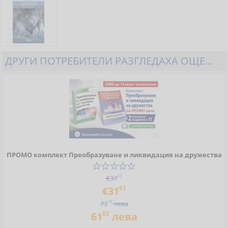
ДРУГИ ПОТРЕБИТЕЛИ РАЗГЛЕДАХА ОЩЕ...
ПРОМО комплект Преобразуване и ликвидация на дружества
€37
37
61
€31
73
10
лева
82
61
лева