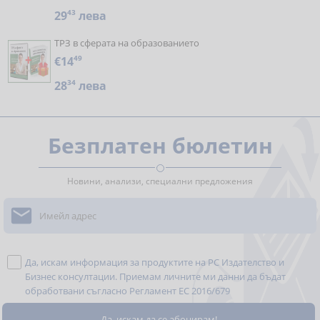
29
43
лева
ТРЗ в сферата на образованието
€14
49
28
34
лева
Безплатен бюлетин
Новини, анализи, специални предложения

Да, искам информация за продуктите на РС Издателство и
Бизнес консултации. Приемам личните ми данни да бъдат
обработвани съгласно
Регламент ЕС 2016/679