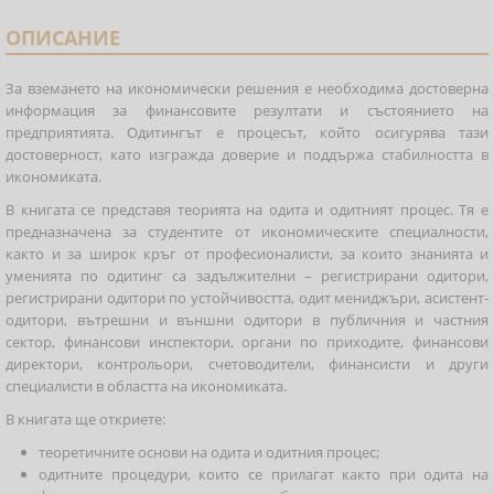
ОПИСАНИЕ
За вземането на икономически решения е необходима достоверна
информация за финансовите резултати и състоянието на
предприятията. Одитингът е процесът, който осигурява тази
достоверност, като изгражда доверие и поддържа стабилността в
икономиката.
В книгата се представя теорията на одита и одитният процес. Тя е
предназначена за студентите от икономическите специалности,
както и за широк кръг от професионалисти, за които знанията и
уменията по одитинг са задължителни – регистрирани одитори,
регистрирани одитори по устойчивостта, одит мениджъри, асистент-
одитори, вътрешни и външни одитори в публичния и частния
сектор, финансови инспектори, органи по приходите, финансови
директори, контрольори, счетоводители, финансисти и други
специалисти в областта на икономиката.
В книгата ще откриете:
теоретичните основи на одита и одитния процес;
одитните процедури, които се прилагат както при одита на