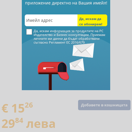
приложение директно на Вашия имейл!
Да, искам информация за продуктите на РС
Издателство и Бизнес консултации. Приемам
личните ми данни да бъдат обработвани
съгласно
Регламент ЕС 2016/679
€ 15
26
Добавете в кошницата
29
84
лева