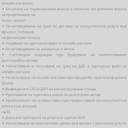
онлайн магазини
✦ Отчитане на първоначална вноска и месечни погасителни вноски
за придобиване на
кола с лизинг
✦ Осчетоводяване на суми по договор за консултантска услуга във
връзка с ползване
на финансова помощ
✦ Подаване на одиторски файл от онлайн магазин
✦ Осчетоводяване на излишъци и липси
✦ Счетоводни операции при бракуване на неизползваеми
дълготрайни активи
✦ Начисляване и посочване на сума на ДДС в одиторски файл на
онлайн магазин
✦ Регистриране на онлайн магазин при продажби през платформата
Spotify
✦ Въвеждане в САП и ДАП на реконструирана сграда
✦ Признаване на търговска марка за дълготраен актив
✦ Приложимост на нулева ставка при предоставяне на консултантска
услуга към агенция
на ЕС
✦ Данъчно третиране на услуга от щатско ЮЛ
✦ Начисляване на окончателен данък във връзка с ремонтна услуга,