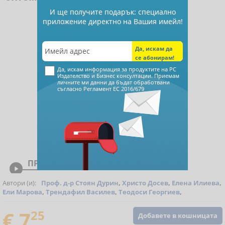
И ще получите подарък: специално
приложение директно на Вашия имейл!
Да, искам информация за продуктите на РС
Издателство и Бизнес консултации. Приемам
личните ми данни да бъдат обработвани
съгласно
Регламент ЕС 2016/679
ПРЕГЛЕД

Автори (и):
Проф. д-р Стоян Дурин
,
Христо Досев
,
Елена Илиева
,
Ели Марова
,
Трендафил Василев
,
Теодоси Георгиев
,
€ 7
25
Добавете в кошницата