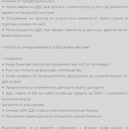
оказана от чуждестранно ЮЛ
✦ Начисляване на ДДС във връзка с транспортни услуги за транзитни
сделки по продажба на стоки
✦ Отразяване на приход от услуги към клиенти от трети страни и
курсова разлика по него
✦ Регистрация по ДДС при предоставяне на услуга към дружество от
Великобритания
+ Обзор на обнародванията в Държавен вестник
+ Новините:
✦ Нови банкови сметки за плащания към НАП от октомври
✦ Ръст на глобите за фалшиво счетоводствo
✦ Нови правила за предприятията, пропуснали да се регистрират по
ДДС в срок
✦ Предложени са изменения в данъците върху доходите
✦ ДДС ставка от 0% за хляба остава до средата на 2024 г., а обхватът
на акциза върху
цигарите се разширява
✦ Отново 20% ДДС ставка в ресторантьорския бранш
✦ Промяна в идеята да не се плаща без касова бележка
Възползвайте се и вземете списанието с всички нови казуси и