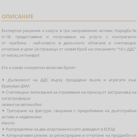
ОПИСАНИЕ
Експертни решения н казуси в три направления: активи; Наредба №
Н-18; предоставяне и получаване на услуги с контрагенти
от чужбина - най-новото в данъчното облагане и счетоводно
отчитане в цели 24 страници от новия брой на списанието “10 с ДДС”
от месец октомври!
Ето и какво конкретно включва броят:
✦ Дължимост на ДДС върху продадени възли и агрегати към
бракуван ДМА
✦ Счетоводни записвания за отразяване на приход от застраховка на
катастрофирал
лизингов автомобил
✦ Третиране на фактури, свързани с придобиване на дълготрайни
активи и недвижими
Имоти
✦ Разпределяне на два апартамента като дивидент в ЕООД
✦ Алтернативен режим за регистриране и отчитане на продажби от