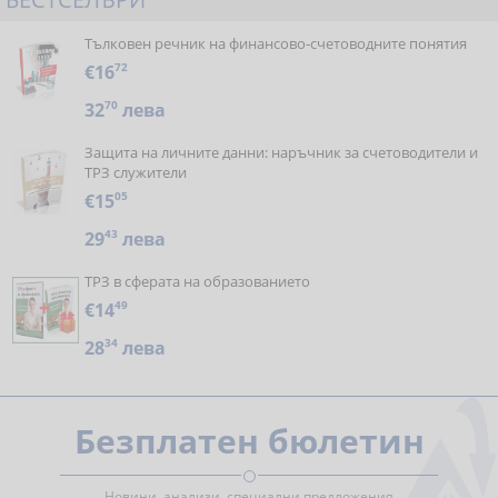
Тълковен речник на финансово-счетоводните понятия
€16
72
32
70
лева
Защита на личните данни: наръчник за счетоводители и
ТРЗ служители
€15
05
29
43
лева
ТРЗ в сферата на образованието
€14
49
28
34
лева
Безплатен бюлетин
Новини, анализи, специални предложения