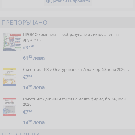
Детайли за продукта

ПРЕПОРЪЧАНО
ПРОМО комплект Преобразуване и ликвидация на
дружества
€31
61
61
82
лева
Съветник ТРЗ и Осигуряване от А до Я бр. 53, юли 2026 г.
€7
63
14
92
лева
Съветник: Данъци и такси на моята фирма, бр. 66, юли
2026 г
€7
63
14
92
лева
БЕСТСЕЛЪРИ