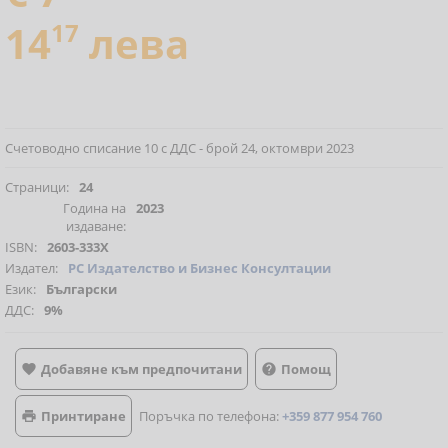
14
17
лева
Счетоводно списание 10 с ДДС - брой 24, октомври 2023
Страници:
24
Година на
2023
издаване:
ISBN:
2603-333X
Издател:
РС Издателство и Бизнес Консултации
Език:
Български
ДДС:
9%
Добавяне към предпочитани
Помощ


Принтиране
Поръчка по телефона:
+359 877 954 760
