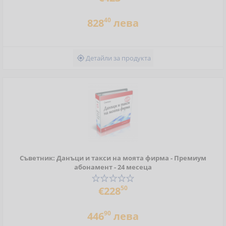
40
828
лева
Детайли за продукта

Съветник: Данъци и такси на моята фирма - Премиум
абонамент - 24 месеца
50
€228
90
446
лева