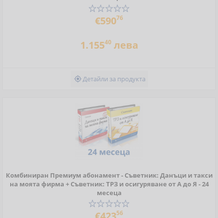
76
€590
40
1.155
лева
Детайли за продукта

Комбиниран Премиум абонамент - Съветник: Данъци и такси
на моята фирма + Съветник: ТРЗ и осигуряване от А до Я - 24
месеца
56
€423