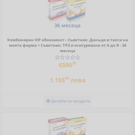
Комбиниран VIP абонамент - Съветник: Данъци и такси на
моята фирма + Съветник: ТРЗ и осигуряване от А до Я - 36
месеца
76
€590
40
1.155
лева
Детайли за продукта
