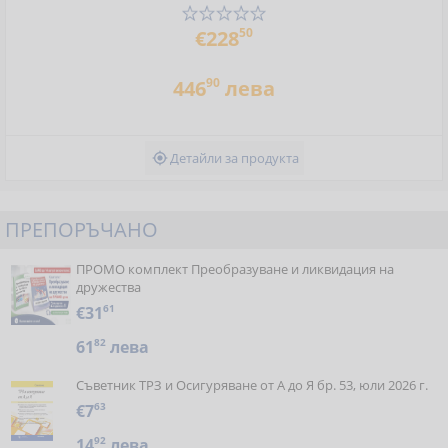
50
€228
90
446
лева
Детайли за продукта

ПРЕПОРЪЧАНО
ПРОМО комплект Преобразуване и ликвидация на
дружества
€31
61
61
82
лева
Съветник ТРЗ и Осигуряване от А до Я бр. 53, юли 2026 г.
€7
63
14
92
лева