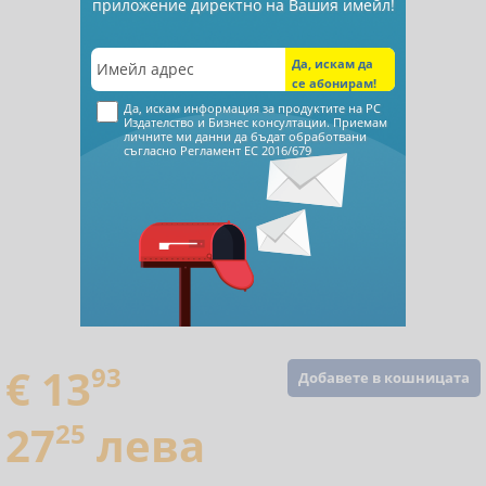
приложение директно на Вашия имейл!
Да, искам информация за продуктите на РС
Издателство и Бизнес консултации. Приемам
личните ми данни да бъдат обработвани
съгласно
Регламент ЕС 2016/679
€ 13
93
Добавете в кошницата
27
25
лева