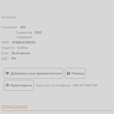
Пътеката
Страници:
424
Година на
2022
издаване:
ISBN:
9789544749316
Издател:
Кибеа
Език:
Български
ДДС:
9%
Добавяне към предпочитани
Помощ


Принтиране
Поръчка по телефона:
+359 877 954 760

ОПИСАНИЕ