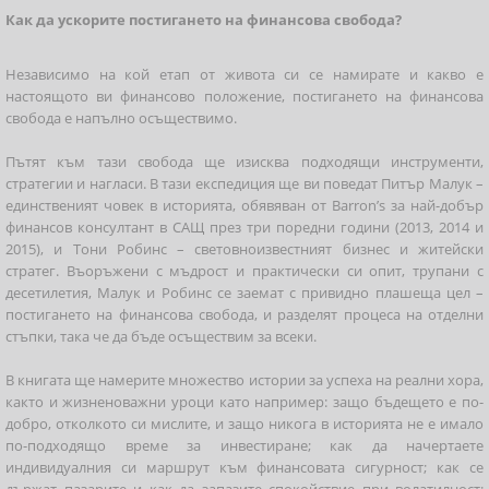
Как да ускорите постигането на финансова свобода?
Независимо на кой етап от живота си се намирате и какво е
настоящото ви финансово положение, постигането на финансова
свобода е напълно осъществимо.
Пътят към тази свобода ще изисква подходящи инструменти,
стратегии и нагласи. В тази експедиция ще ви поведат Питър Малук –
единственият човек в историята, обявяван от Barron’s за най-добър
финансов консултант в САЩ през три поредни години (2013, 2014 и
2015), и Тони Робинс – световноизвестният бизнес и житейски
стратег. Въоръжени с мъдрост и практически си опит, трупани с
десетилетия, Малук и Робинс се заемат с привидно плашеща цел –
постигането на финансова свобода, и разделят процеса на отделни
стъпки, така че да бъде осъществим за всеки.
В книгата ще намерите множество истории за успеха на реални хора,
както и жизненоважни уроци като например: защо бъдещето е по-
добро, отколкото си мислите, и защо никога в историята не е имало
по-подходящо време за инвестиране; как да начертаете
индивидуалния си маршрут към финансовата сигурност; как се