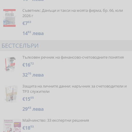
Съветник: Данъци и такси на моята фирма, бр. 66, юли
2026 г
€7
63
14
92
лева
БЕСТСЕЛЪРИ
Тълковен речник на финансово-счетоводните понятия
€16
72
32
70
лева
Защита на личните данни: наръчник за счетоводители и
ТРЗ служители
€15
05
29
43
лева
Майчинство: 33 експертни решения
€18
53