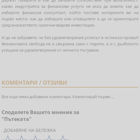
държат пазарите и как да запазите спокойствие при волатилност;
какво индустрията за финансови услуги не иска да знаете; как да
изберете финансов консултант, който поставя интересите ви на
първо място; как да избирате или отхвърляте и да се ориентирате
сред множеството налични видове инвестиции.
И да не забравяте, че без удовлетворение успехът е истински провал!
Финансовата свобода не е свързана само с парите, а и с дълбокото
усещане за удовлетворение от личното пътуване.
КОМЕНТАРИ / ОТЗИВИ
Все още няма добавени коментари. Коментирай първи ...
Споделете Вашето мнение за
"Пътеката"
ДОБАВЯНЕ НА БЕЛЕЖКА