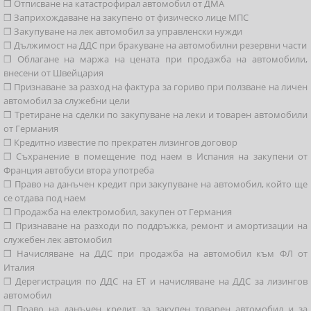
❒ Отписване на катастрофирал автомобил от ДМА
❒ Заприхождаване на закупено от физическо лице МПС
❒ Закупуване на лек автомобил за управленски нужди
❒ Дължимост на ДДС при бракуване на автомобилни резервни части
❒ Облагане на маржа на цената при продажба на автомобили,
внесени от Швейцария
❒ Признаване за разход на фактура за гориво при ползване на личен
автомобил за служебни цели
❒ Третиране на сделки по закупуване на леки и товарен автомобили
от Германия
❒ Кредитно известие по прекратен лизингов договор
❒ Съхранение в помещение под наем в Испания на закупени от
Франция автобуси втора употреба
❒ Право на данъчен кредит при закупуване на автомобил, който ще
се отдава под наем
❒ Продажба на електромобил, закупен от Германия
❒ Признаване на разходи по поддръжка, ремонт и амортизации на
служебен лек автомобил
❒ Начисляване на ДДС при продажба на автомобил към ФЛ от
Италия
❒ Дерегистрация по ДДС на ЕТ и начисляване на ДДС за лизингов
автомобил
❒ Право на данъчен кредит за закупен товарен автомобил и за