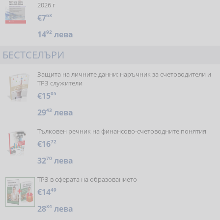
2026 г
€7
63
14
92
лева
БЕСТСЕЛЪРИ
Защита на личните данни: наръчник за счетоводители и
ТРЗ служители
€15
05
29
43
лева
Тълковен речник на финансово-счетоводните понятия
€16
72
32
70
лева
ТРЗ в сферата на образованието
€14
49
28
34
лева