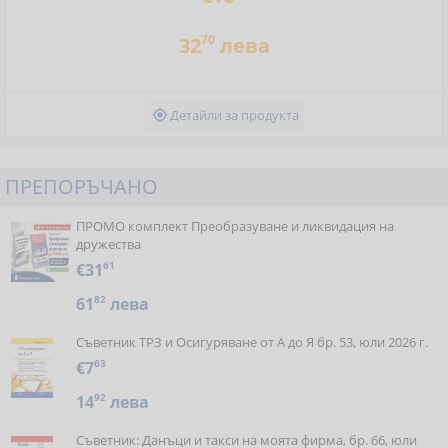
70
32
лева
Детайли за продукта

ПРЕПОРЪЧАНО
ПРОМО комплект Преобразуване и ликвидация на
дружества
€31
61
61
82
лева
Съветник ТРЗ и Осигуряване от А до Я бр. 53, юли 2026 г.
€7
63
14
92
лева
Съветник: Данъци и такси на моята фирма, бр. 66, юли