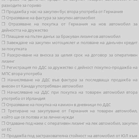
разходите за гориво
❒ Продажба у нас на закупен бус втора употреба от Германия
❒ Отразяване на фактура за закупен автомобил
❒ Отразяване на покупка от Германия на нов автомобил за
дейността на дружество
❒ Плащане на пътен данък за бракуван лизингов автомобил
❒ Завеждане на закупен мотоциклет и ползване на данъчен кредит
за покупката
❒ Разсрочване на вноска за целия срок на договор за оперативен
лизинг
❒ Регистрация по ДДС за дружество с дейност покупко-продажба на
МПС втора употреба
❒ Начисляване на ДДС във фактура за последваща продажба на
внесен от Канада употребяван автомобил
❒ Начисляване на ДДС при покупка на товарен автомобил втора
употреба от Ирландия
❒ Отразяване на покупка на камион в дневници по ДДС
❒ Третиране на закупуване от Германия на товарен автомобил,
който ще се ползва и за лични нужди
❒ Отдаване под наем с оперативен лизинг на лек автомобил, закупен
от ЕС
❒ Продажба под застрахователна стойност на автомобил от ЮЛ към