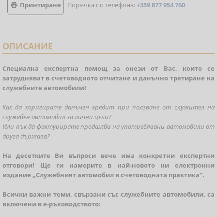
Принтиране
Поръчка по телефона:
+359 877 954 760

ОПИСАНИЕ
Специална експертна помощ за онези от Вас, които се
затрудняват в счетоводното отчитане и данъчно третиране на
служебните автомобили!
Как да коригирате данъчен кредит при ползване от служител на
служебен автомобил за лични цели?
Или пък да фактурирате продажба на употребявани автомобили от
друга държава?
На десетките Ви въпроси вече има конкретни експертни
отговори! Ще ги намерите в
най-новото ни електронни
издание „Служебният автомобил в счетоводната практика“.
Всички важни теми, свързани със служебните автомобили, са
включени в е-ръководството: