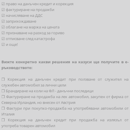
☑ право на данъчен кредит и корекция
☑ фактуриране на продажби
☑ начисляване на ДДС
☑ заприхождаване
☑ облагане на маржа на цената
☑ признаване на разход за гориво
☑ отписване след катастрофа
☑ и още!
Вижте конкретно какви решения на казуси ще получите в е-
ръководството:
❒ Корекция на данъчен кредит при ползване от служител на
служебен автомобил за лични цели
❒ Брандиране на коли на ФЛ - данъчни последици
❒ Фактуриране на продажба на лек автомобил, закупен от фирма от
Северна Ирландия, но внесен от Австрия
❒ Фактури при покупко-продажба на употребявани автомобили от
Италия
❒ Корекция на данъчен кредит при продажба на излязъл от
употреба товарен автомобил