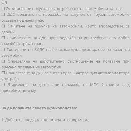
ФЛ
❒ Отчитане при покупка на употребяване на автомобили на търг
❒ ДДС облагане на продажба на закупен от Грузия автомобил,
отдаван под наем у нас
❒ Отчитане на покупка на автомобили, които впоследствие са
дарени
❒ Начисляване на ДДС при продажба на употребяван автомобил
към ФЛ от трета страна
❒ Третиране по ЗДДС на безвъзмездно прехвърляне на лизингов
автомобил
❒ Определяне на действително съотношение на ползване при
смесено ползване на автомобил
❒ Начисляване на ДДС за внесен през Нидерландия автомобил втора
употреба
❒ Дължимост на данък при продажба на МПС 4 години след
придобиването му
За да получите своето е-ръководство:
1. Добавете продукта в кошницата за поръчки.