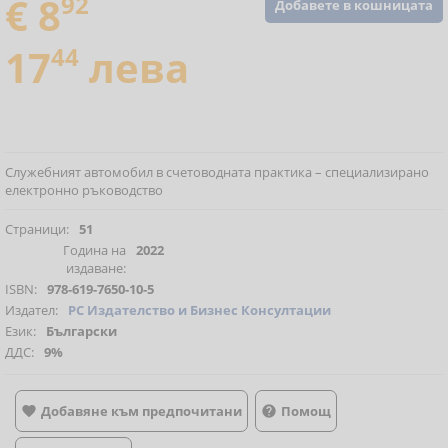
€ 8
92
Добавете в кошницата
17
44
лева
Служебният автомобил в счетоводната практика – специализирано
електронно ръководство
Страници:
51
Година на
2022
издаване:
ISBN:
978-619-7650-10-5
Издател:
РС Издателство и Бизнес Консултации
Език:
Български
ДДС:
9%
Добавяне към предпочитани
Помощ

