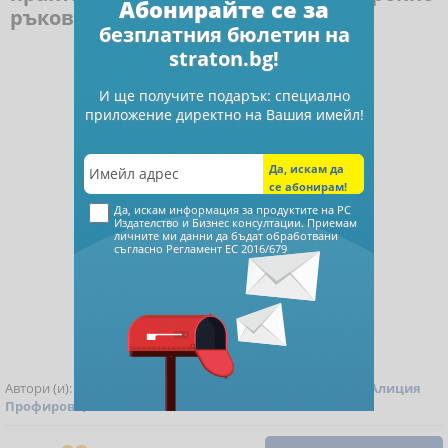
Абонирайте се за
ръководство
безплатния бюлетин на
straton.bg!
И ще получите подарък: специално
приложение директно на Вашия имейл!
Да, искам информация за продуктите на РС
Издателство и Бизнес консултации. Приемам
личните ми данни да бъдат обработвани
съгласно
Регламент ЕС 2016/679
Автори (и):
Христо Досев
,
Елена Илиева
,
Ели Марова
,
Алиция
Профирова
,