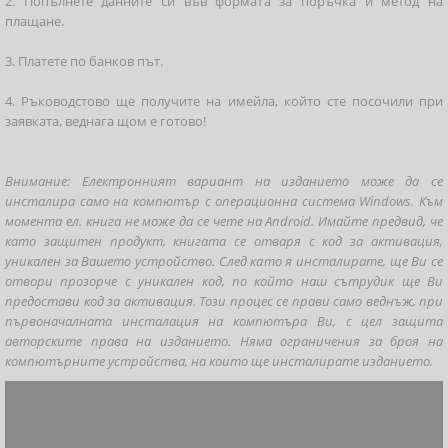
2. Попълнете данните си във формата за поръчка и метод на
плащане.
3. Платете по банков път.
4. Ръководстово ще получите на имейла, който сте посочили при
заявката, веднага щом е готово!
Внимание: Електронният вариант на изданието може да се
инсталира само на компютър с операционна система Windows. Към
момента ел. книга не може да се чете на Android. Имайте предвид, че
като защитен продукт, книгата се отваря с код за активация,
уникален за Вашето устройство. След като я инсталирате, ще Ви се
отвори прозорче с уникален код, по който наш сътрудик ще Ви
предостави код за активация. Този процес се прави само веднъж, при
първоначалната инсталация на компютъра Ви, с цел защита
авторските права на изданието. Няма ограничения за броя на
компютърните устройства, на които ще инсталирате изданието.