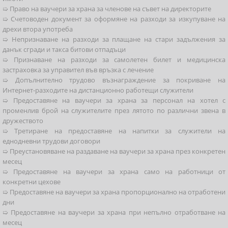
➯ Право на ваучери за храна за членове на съвет на директорите
➯ Счетоводен документ за оформяне на разходи за изкупуване на
дрехи втора употреба
➯ Непризнаване на разходи за плащане на стари задължения за
данък сгради и такса битови отпадъци
➯ Признаване на разходи за самолетен билет и медицинска
застраховка за управител във връзка с лечение
➯ Допълнително трудово възнаграждение за покриване на
Интернет-разходите на дистанционно работещи служители
➯ Предоставяне на ваучери за храна за персонал на хотел с
променлив брой на служителите през лятото по различни звена в
дружеството
➯ Третиране на предоставяне на напитки за служители на
еднодневни трудови договори
➯ Преустановяване на раздаване на ваучери за храна през конкретен
месец
➯ Предоставяне на ваучери за храна само на работници от
конкретни цехове
➯ Предоставяне на ваучери за храна пропорционално на отработени
дни
➯ Предоставяне на ваучери за храна при непълно отработване на
месец