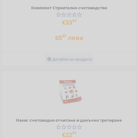
Комплект Строително счетоводство
44
€33
40
65
лева
Детайли за продукта

Наем: счетоводно отчитане и данъчно третиране
89
€22