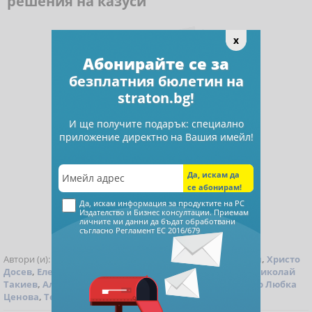
решения на казуси
x
Абонирайте се за
безплатния бюлетин на
straton.bg!
И ще получите подарък: специално
приложение директно на Вашия имейл!
Да, искам информация за продуктите на РС
Издателство и Бизнес консултации. Приемам
личните ми данни да бъдат обработвани
съгласно
Регламент ЕС 2016/679
Автори (и):
Красимира Гергева
,
Проф. д-р Стоян Дурин
,
Христо
Досев
,
Елена Илиева
,
Ели Марова
,
Аспасия Петкова
,
Николай
Такиев
,
Алиция Профирова
,
Силвия Динова
,
Проф. д-р Любка
Ценова
,
Теодоси Георгиев
,