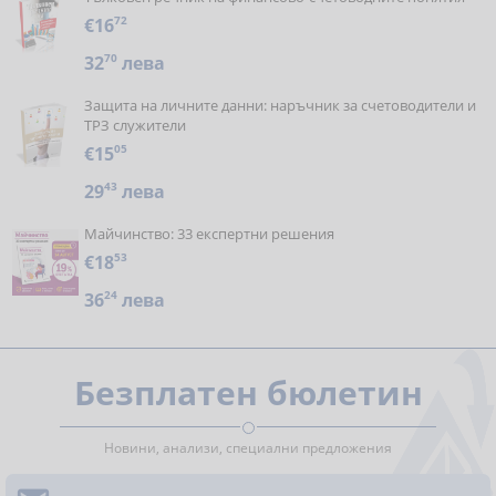
€16
72
32
70
лева
Защита на личните данни: наръчник за счетоводители и
ТРЗ служители
€15
05
29
43
лева
Майчинство: 33 експертни решения
€18
53
36
24
лева
Безплатен бюлетин
Новини, анализи, специални предложения