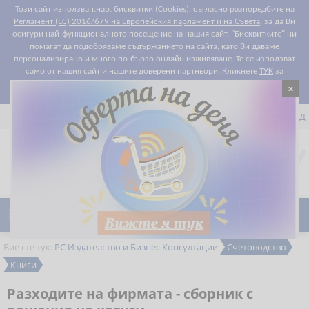
Този сайт използва т.нар. бисквитки (Cookies), съгласно разпоредбите на
Регламент (ЕС) 2016/679 на Европейския парламент и на Съвета
, за да Ви
осигури най-функционалното посещение на нашия сайт. "Бисквитките" ни
помагат да подобряваме съдържанието на сайта, като Ви даваме
персонализирано и много по-бързо онлайн изживяване. Те се използват
само от нашия сайт и нашите доверени партньори. Кликнете
ТУК
за
x
Съгласен съм
подробности относно правилата за "бисквитките".


РЕГИСТРАЦИЯ
ВХОД

0
Предпочитани

Ново
Намаления
Вие сте тук:
РС Издателство и Бизнес Консултации
Счетоводство
Книги
Разходите на фирмата - сборник с