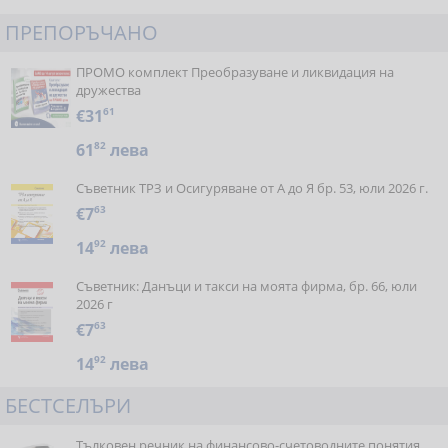
ПРЕПОРЪЧАНО
ПРОМО комплект Преобразуване и ликвидация на
дружества
€31
61
61
82
лева
Съветник ТРЗ и Осигуряване от А до Я бр. 53, юли 2026 г.
€7
63
14
92
лева
Съветник: Данъци и такси на моята фирма, бр. 66, юли
2026 г
€7
63
14
92
лева
БЕСТСЕЛЪРИ
Тълковен речник на финансово-счетоводните понятия