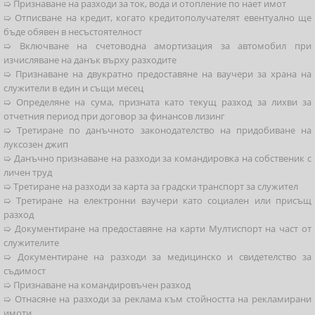
➯ Признаване на разходи за ток, вода и отопление по нает имот
➯ Отписване на кредит, когато кредитополучателят евентуално ще
бъде обявен в несъстоятелност
➯ Включване на счетоводна амортизация за автомобил при
изчисляване на данък върху разходите
➯ Признаване на двукратно предоставяне на ваучери за храна на
служители в един и същи месец
➯ Определяне на сума, призната като текущ разход за лихви за
отчетния период при договор за финансов лизинг
➯ Третиране по данъчното законодателство на придобиване на
луксозен джип
➯ Данъчно признаване на разходи за командировка на собственик с
личен труд
➯ Третиране на разходи за карта за градски транспорт за служител
➯ Третиране на електронни ваучери като социален или присъщ
разход
➯ Документиране на предоставяне на карти Мултиспорт на част от
служителите
➯ Документиране на разходи за медицинско и свидетелство за
съдимост
➯ Признаване на командировъчен разход
➯ Отнасяне на разходи за реклама към стойността на рекламирани
имоти