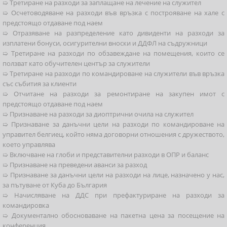
➯ Третиране на разходи за заплащане на лечение на служител
➯ Осчетоводяване на разходи във връзка с построяване на хале с
предстоящо отдаване под наем
➯ Отразяване на разпределение като дивиденти на разходи за
изплатени бонуси, осигурителни вноски и ДДФЛ на съдружници
➯ Третиране на разходи по обзавеждане на помещения, които се
ползват като обучителен център за служители
➯ Третиране на разходи по командироване на служители във връзка
със събития за клиенти
➯ Отчитане на разходи за ремонтиране на закупен имот с
предстоящо отдаване под наем
➯ Признаване на разходи за диоптрични очила на служител
➯ Признаване за данъчни цели на разходи по командироване на
управител белгиец, който няма договорни отношения с дружеството,
което управлява
➯ Включване на глоби и представителни разходи в ОПР и баланс
➯ Признаване на преведени аванси за разход
➯ Признаване за данъчни цели на разходи на лице, назначено у нас,
за пътуване от Куба до България
➯ Начисляване на ДДС при префактуриране на разходи за
командировка
➯ Документално обосноваване на пакетна цена за посещение на
конференция