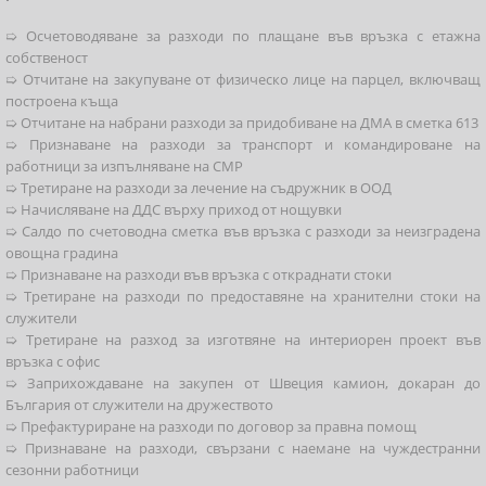
➯ Осчетоводяване за разходи по плащане във връзка с етажна
собственост
➯ Отчитане на закупуване от физическо лице на парцел, включващ
построена къща
➯ Отчитане на набрани разходи за придобиване на ДМА в сметка 613
➯ Признаване на разходи за транспорт и командироване на
работници за изпълняване на СМР
➯ Третиране на разходи за лечение на съдружник в ООД
➯ Начисляване на ДДС върху приход от нощувки
➯ Салдо по счетоводна сметка във връзка с разходи за неизградена
овощна градина
➯ Признаване на разходи във връзка с откраднати стоки
➯ Третиране на разходи по предоставяне на хранителни стоки на
служители
➯ Третиране на разход за изготвяне на интериорен проект във
връзка с офис
➯ Заприхождаване на закупен от Швеция камион, докаран до
България от служители на дружеството
➯ Префактуриране на разходи по договор за правна помощ
➯ Признаване на разходи, свързани с наемане на чуждестранни
сезонни работници