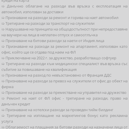
кредитна карта
➯ Данъчно облагане на разходи във връзка с експлоатация на
автомобил, използван за доставки
➯ Признаване на разходи за ремонт и горива на нает автомобил
➯ Третиране на разходи за транспорт на служители
➯ Нарушаване на принципа на общодостъпност при непредоставяне
на ваучери на лица в неплатен отпуск и самоотлъчка
➯ Признаване на битови разходи за наети от Индия лица
➯ Признаване на разходи за ремонт на апартамент, използван като
офис, който ще се отдава под наем на ФЛ
➯ Приключване на 2022 г. за дружество, разработващо софтуер
➯ Третиране на разходи към медицински специалист във връзка със
събитие за повишаване на квалификация
➯ Признаване на разход по невъзстановено от Франция ДДС
➯ Признаване на разходи за превоз на служители от офис до обект на
фирма
➯ Признаване на разходи за преместване на управител на дружество
➯ Ремонт на нает от ФЛ офис - третиране на разходи, право на
данъчен кредит
➯ Признаване на хотелски разходи за проведен тийм билдинг
➯ Третиране на изплащане на маркетингов бонус като рекламна
услуга
➯ Облагаемост на плащания за битови разходи на назначени лица от