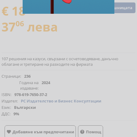
€ 18
95
Добавете в кошницата
37
06
лева
107 решения на казуси, свързани с осчетоводяване, данъчно
облагане и третиране на разходите на фирмата
Страници:
236
Година на
2024
издаване:
ISBN:
978-619-7650-37-2
Издател:
РС Издателство и Бизнес Консултации
Език:
Български
ДДС:
9%
Добавяне към предпочитани
Помощ

