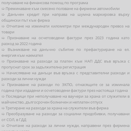
получаване на финансова помощ по програма
➯ Преминаване към смесено ползване на фирмени автомобили
➯ Данъчен кредит при направа на шумна маркировка върху
общински път към фирма
➯ Отчитане на изминати километри при международен превоз на
товари
➯ Признаване на осчетоводени фактури през 2023 година като
разход за 2022 година
➯ Възникване на данъчно събитие по префактуриране на ел.
енергия към наемател
➯ Признаване на разходи за платен към НАП ДДС във връзка с
пропуснат срок за задължителна регистрация
➯ Начисляване на данъци във връзка с представителни разходи и
разходи за лични нужди
➯ Признаване на разходи по ЗКПО, отнасящите се за изминала
година при издадени и осчетоводени фактури през настояща година
➯ Последици при неполучаване на ваучери за храна от служители в
майчинство, дългосрочен болничен и неплатен отпуск
➯ Третиране на разходи за храна на служители във фирма
➯ Преобразуване на разходи за социални придобивки, получавани
от СОЛ, в ГДД
➯ Отчитане на разходи за лични нужди, направени през фирмена