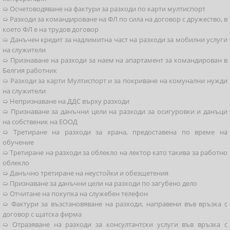
➯ Осчетоводяване на фактури за разходи по карти мултиспорт
➯ Разходи за командироване на ФЛ по сила на договор с дружество, в
което ФЛ е на трудов договор
➯ Данъчен кредит за надлимитна част на разходи за мобилни услуги
на служители
➯ Признаване на разходи за наем на апартамент за командирован в
Белгия работник
➯ Разходи за карти Мултиспорт и за покриване на комунални нужди
на служители
➯ Непризнаване на ДДС върху разходи
➯ Признаване за данъчни цели на разходи за осигуровки и данъци
на собственик на ЕООД
➯ Третиране на разходи за храна, предоставена по време на
обучение
➯ Третиране на разходи за облекло на лектор като такива за работно
облекло
➯ Данъчно третиране на неустойки и обезщетения
➯ Признаване за данъчни цели на разходи по загубено дело
➯ Отчитане на покупка на служебен телефон
➯ Фактури за възстановяване на разходи, направени във връзка с
договор с щатска фирма
➯ Отразяване на разходи за консултантски услуги във връзка с