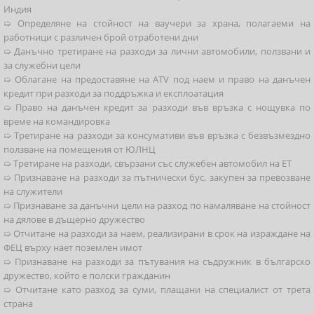
Индия
➯ Определяне на стойност на ваучери за храна, полагаеми на
работници с различен брой отработени дни
➯ Данъчно третиране на разходи за лични автомобили, ползвани и
за служебни цели
➯ Облагане на предоставяне на ATV под наем и право на данъчен
кредит при разходи за поддръжка и експлоатация
➯ Право на данъчен кредит за разходи във връзка с нощувка по
време на командировка
➯ Третиране на разходи за консумативи във връзка с безвъзмездно
ползване на помещения от ЮЛНЦ
➯ Третиране на разходи, свързани със служебен автомобил на ЕТ
➯ Признаване на разходи за пътнически бус, закупен за превозване
на служители
➯ Признаване за данъчни цели на разход по намаляване на стойност
на дялове в дъщерно дружество
➯ Отчитане на разходи за наем, реализирани в срок на израждане на
ФЕЦ върху нает поземлен имот
➯ Признаване на разходи за пътувания на съдружник в българско
дружество, който е полски гражданин
➯ Отчитане като разход за суми, плащани на специалист от трета
страна