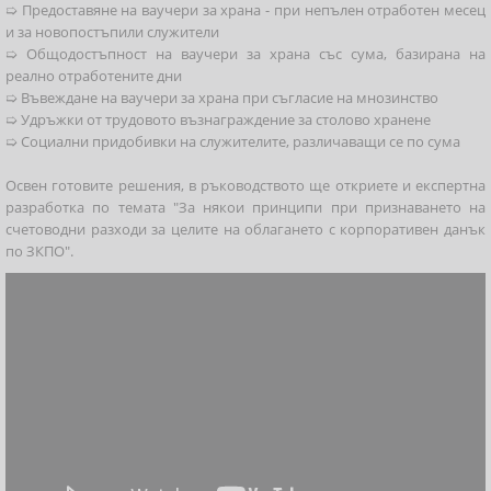
➯ Предоставяне на ваучери за храна - при непълен отработен месец
и за новопостъпили служители
➯ Общодостъпност на ваучери за храна със сума, базирана на
реално отработените дни
➯ Въвеждане на ваучери за храна при съгласие на мнозинство
➯ Удръжки от трудовото възнаграждение за столово хранене
➯ Социални придобивки на служителите, различаващи се по сума
Освен готовите решения, в ръководството ще откриете и експертна
разработка по темата "За някои принципи при признаването на
счетоводни разходи за целите на облагането с корпоративен данък
по ЗКПО".