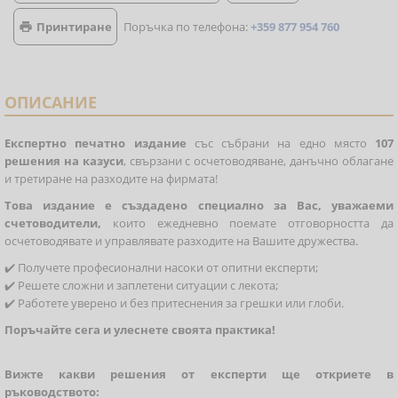
Принтиране
Поръчка по телефона:
+359 877 954 760

ОПИСАНИЕ
Експертно печатно издание
със събрани на едно място
107
решения на казуси
, свързани с осчетоводяване, данъчно облагане
и третиране на разходите на фирмата!
Това издание е създадено специално за Вас, уважаеми
счетоводители,
които ежедневно поемате отговорността да
осчетоводявате и управлявате разходите на Вашите дружества.
✔️ Получете професионални насоки от опитни експерти;
✔️ Решете сложни и заплетени ситуации с лекота;
✔️ Работете уверено и без притеснения за грешки или глоби.
Поръчайте сега и улеснете своята практика!
Вижте какви решения от експерти ще откриете в
ръководството: