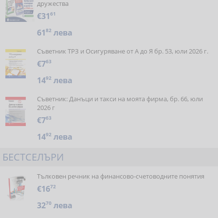
дружества
€31
61
61
82
лева
Съветник ТРЗ и Осигуряване от А до Я бр. 53, юли 2026 г.
€7
63
14
92
лева
Съветник: Данъци и такси на моята фирма, бр. 66, юли
2026 г
€7
63
14
92
лева
БЕСТСЕЛЪРИ
Тълковен речник на финансово-счетоводните понятия
€16
72
32
70
лева