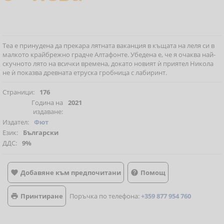
Теа е принудена да прекара лятната ваканция в къщата на леля си в
малкото крайбрежно градче Алтафонте. Убедена е, че я очаква най-
скучното лято на всички времена, докато новият ѝ приятел Никола
не ѝ показва древната етруска гробница с лабиринт.
Страници:
176
Година на
2021
издаване:
Издател:
Фют
Език:
Български
ДДС:
9%
Добавяне към предпочитани
Помощ


Принтиране
Поръчка по телефона:
+359 877 954 760
