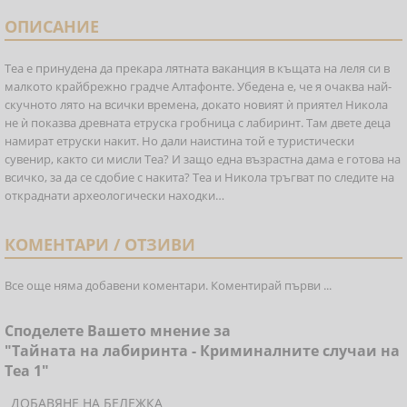
ОПИСАНИЕ
Теа е принудена да прекара лятната ваканция в къщата на леля си в
малкото крайбрежно градче Алтафонте. Убедена е, че я очаква най-
скучното лято на всички времена, докато новият ѝ приятел Никола
не ѝ показва древната етруска гробница с лабиринт. Там двете деца
намират етруски накит. Но дали наистина той е туристически
сувенир, както си мисли Теа? И защо една възрастна дама е готова на
всичко, за да се сдобие с накита? Теа и Никола тръгват по следите на
откраднати археологически находки…
КОМЕНТАРИ / ОТЗИВИ
Все още няма добавени коментари. Коментирай първи ...
Споделете Вашето мнение за
"Тайната на лабиринта - Криминалните случаи на
Теа 1"
ДОБАВЯНЕ НА БЕЛЕЖКА