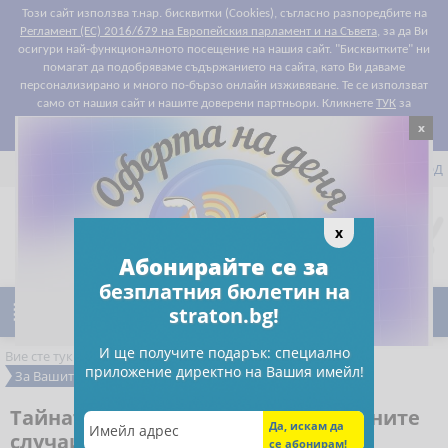
Този сайт използва т.нар. бисквитки (Cookies), съгласно разпоредбите на
Регламент (ЕС) 2016/679 на Европейския парламент и на Съвета
, за да Ви
осигури най-функционалното посещение на нашия сайт. "Бисквитките" ни
помагат да подобряваме съдържанието на сайта, като Ви даваме
персонализирано и много по-бързо онлайн изживяване. Те се използват
само от нашия сайт и нашите доверени партньори. Кликнете
ТУК
за
x
Съгласен съм
подробности относно правилата за "бисквитките".


РЕГИСТРАЦИЯ
ВХОД

0
x
Предпочитани
Абонирайте се за
безплатния бюлетин на

straton.bg!
Ново
Намаления
И ще получите подарък: специално
Вие сте тук:
РС Издателство и Бизнес Консултации
приложение директно на Вашия имейл!
За Вашите деца и внуци
Книги
Тайната на лабиринта - Криминалните
случаи на Теа 1