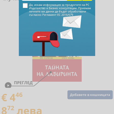
Да, искам информация за продуктите на РС
Издателство и Бизнес консултации. Приемам
личните ми данни да бъдат обработвани
съгласно
Регламент ЕС 2016/679
ПРЕГЛЕД

€ 4
46
Добавете в кошницата
8
72
лева