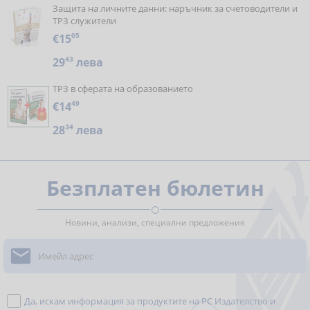
Защита на личните данни: наръчник за счетоводители и
ТРЗ служители
€15
05
29
43
лева
ТРЗ в сферата на образованието
€14
49
28
34
лева
Безплатен бюлетин
Новини, анализи, специални предложения

Да, искам информация за продуктите на РС Издателство и