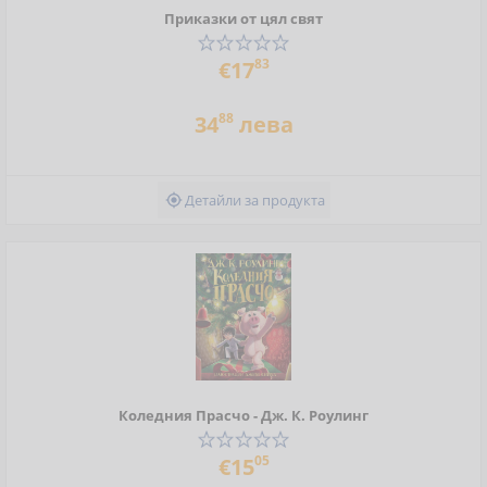
Приказки от цял свят
83
€17
88
34
лева
Детайли за продукта

Коледния Прасчо - Дж. К. Роулинг
05
€15