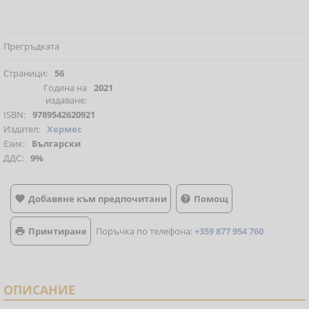
Прегръдката
Страници:
56
Година на
2021
издаване:
ISBN:
9789542620921
Издател:
Хермес
Език:
Български
ДДС:
9%
Добавяне към предпочитани
Помощ


Принтиране
Поръчка по телефона:
+359 877 954 760

ОПИСАНИЕ