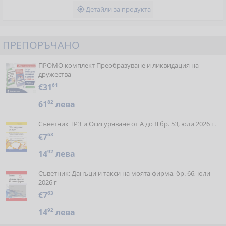
Детайли за продукта

ПРЕПОРЪЧАНО
ПРОМО комплект Преобразуване и ликвидация на
дружества
€31
61
61
82
лева
Съветник ТРЗ и Осигуряване от А до Я бр. 53, юли 2026 г.
€7
63
14
92
лева
Съветник: Данъци и такси на моята фирма, бр. 66, юли
2026 г
€7
63
14
92
лева