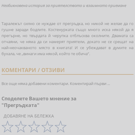
Необикновена история за приятелството и взаимното приемане
Таралежът силно се нуждае от прегръдка, но никой не желае да го
гушне заради бодлите. Костенурката също много иска някой да я
прегърне, но твърдата й черупка отблъсква околните. Двамата са
отчаяни, че няма да си намерят приятели, докато не се срещат на
най-неочакваното място в книгата! И се убеждават в думите на
бухала, че „винаги има някой, който те обича“.
КОМЕНТАРИ / ОТЗИВИ
Все още няма добавени коментари. Коментирай първи ...
Споделете Вашето мнение за
"Прегръдката"
ДОБАВЯНЕ НА БЕЛЕЖКА