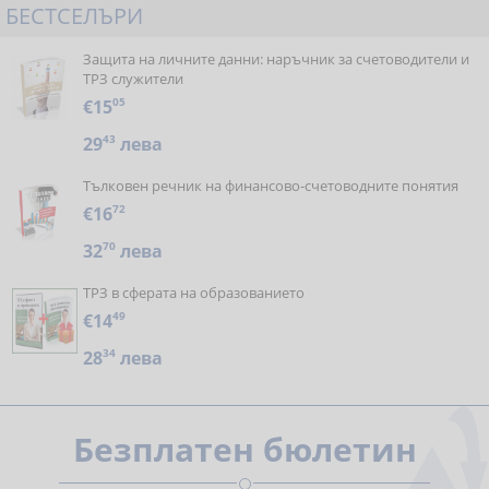
БЕСТСЕЛЪРИ
Защита на личните данни: наръчник за счетоводители и
ТРЗ служители
€15
05
29
43
лева
Тълковен речник на финансово-счетоводните понятия
€16
72
32
70
лева
ТРЗ в сферата на образованието
€14
49
28
34
лева
Безплатен бюлетин