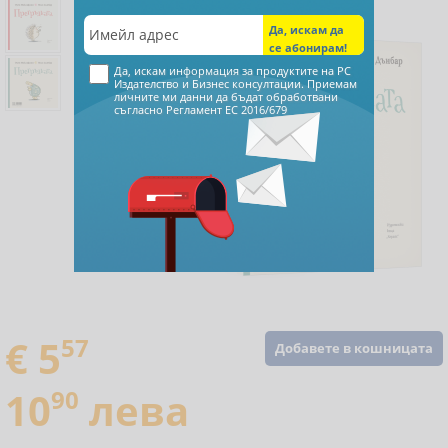
Да, искам информация за продуктите на РС
Издателство и Бизнес консултации. Приемам
личните ми данни да бъдат обработвани
съгласно
Регламент ЕС 2016/679
€ 5
57
Добавете в кошницата
10
90
лева