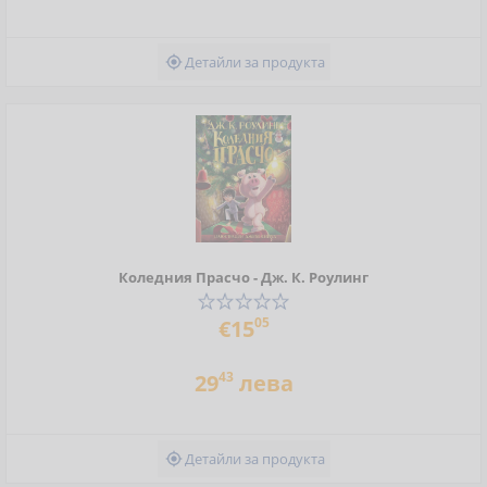
Детайли за продукта

Коледния Прасчо - Дж. К. Роулинг
05
€15
43
29
лева
Детайли за продукта
