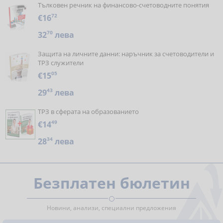
Тълковен речник на финансово-счетоводните понятия
€16
72
32
70
лева
Защита на личните данни: наръчник за счетоводители и
ТРЗ служители
€15
05
29
43
лева
ТРЗ в сферата на образованието
€14
49
28
34
лева
Безплатен бюлетин
Новини, анализи, специални предложения