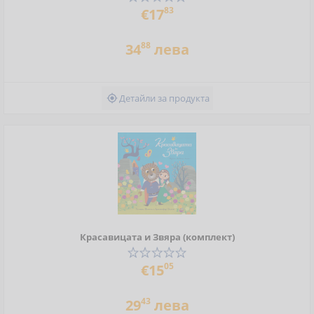
83
€17
88
34
лева
Детайли за продукта

Красавицата и Звяра (комплект)
05
€15
43
29
лева