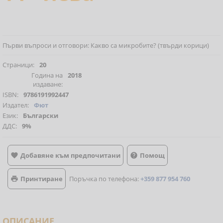
Първи въпроси и отговори: Какво са микробите? (твърди корици)
Страници:
20
Година на
2018
издаване:
ISBN:
9786191992447
Издател:
Фют
Език:
Български
ДДС:
9%
Добавяне към предпочитани
Помощ


Принтиране
Поръчка по телефона:
+359 877 954 760

ОПИСАНИЕ