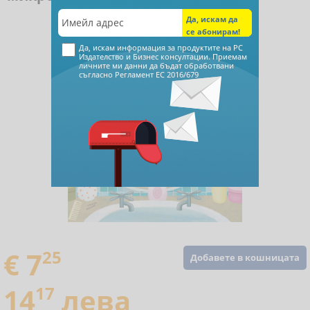
Да, искам информация за продуктите на РС
Издателство и Бизнес консултации. Приемам
личните ми данни да бъдат обработвани
съгласно
Регламент ЕС 2016/679
€ 7
25
Добавете в кошницата
14
17
лева