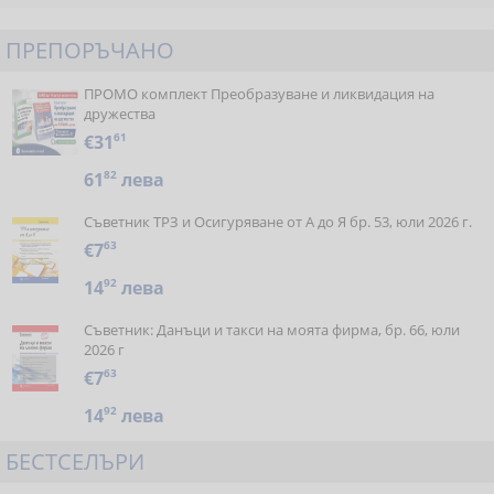
ПРЕПОРЪЧАНО
ПРОМО комплект Преобразуване и ликвидация на
дружества
€31
61
61
82
лева
Съветник ТРЗ и Осигуряване от А до Я бр. 53, юли 2026 г.
€7
63
14
92
лева
Съветник: Данъци и такси на моята фирма, бр. 66, юли
2026 г
€7
63
14
92
лева
БЕСТСЕЛЪРИ