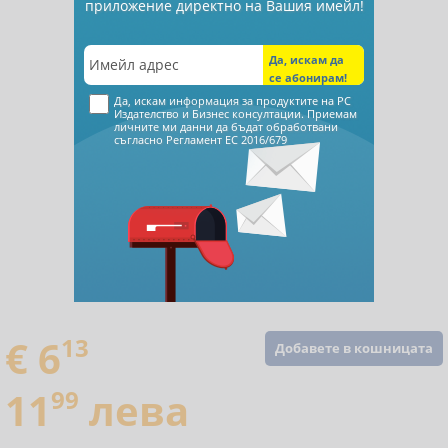
приложение директно на Вашия имейл!
Да, искам информация за продуктите на РС
Издателство и Бизнес консултации. Приемам
личните ми данни да бъдат обработвани
съгласно
Регламент ЕС 2016/679
€ 6
13
Добавете в кошницата
11
99
лева