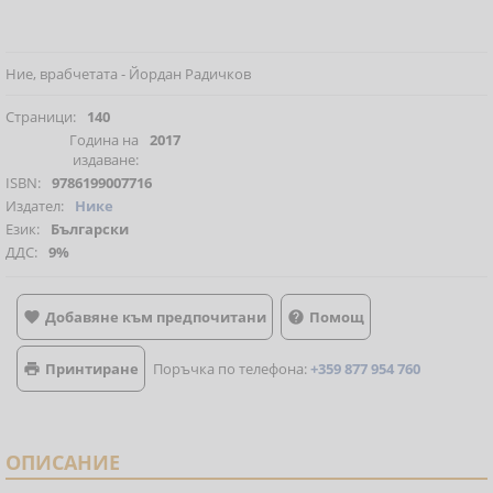
Ние, врабчетата - Йордан Радичков
Страници:
140
Година на
2017
издаване:
ISBN:
9786199007716
Издател:
Нике
Език:
Български
ДДС:
9%
Добавяне към предпочитани
Помощ


Принтиране
Поръчка по телефона:
+359 877 954 760

ОПИСАНИЕ