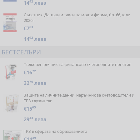
14
92
лева
Съветник: Данъци и такси на моята фирма, бр. 66, юли
2026 г
€7
63
14
92
лева
БЕСТСЕЛЪРИ
Тълковен речник на финансово-счетоводните понятия
€16
72
32
70
лева
Защита на личните данни: наръчник за счетоводители и
ТРЗ служители
€15
05
29
43
лева
ТРЗ в сферата на образованието
€14
49