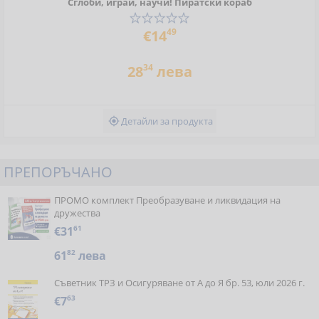
Сглоби, играй, научи! Пиратски кораб
49
€14
34
28
лева
Детайли за продукта

ПРЕПОРЪЧАНО
ПРОМО комплект Преобразуване и ликвидация на
дружества
€31
61
61
82
лева
Съветник ТРЗ и Осигуряване от А до Я бр. 53, юли 2026 г.
€7
63