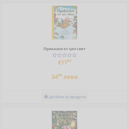
Приказки от цял свят
83
€17
88
34
лева
Детайли за продукта
