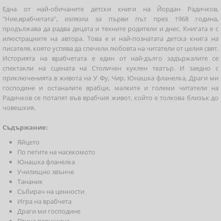
Една от най-обичаните детски книги на Йордан Радичков,
"Ние,врабчетата", излязла за първи път през 1968 година,
продължава да радва децата и техните родители и днес. Книгата е с
илюстрациите на автора. Това е и най-познатата детска книга на
писателя, която успява да спечели любовта на читатели от целия свят.
Историята на врабчетата е един от най-дълго задържалите се
спектакли на сцената на Столичен куклен театър. И заедно с
приключенията в живота на У Фу, Чир, Юнашка фланелка, Драги ми
господине и останалите врабци, малките и големи читатели на
Радичков се потапят във врабчия живот, който е толкова близък до
човешкия.
Съдържание:
Яйцето
По петите на насекомото
Юнашка фланелка
Училищно звънче
Тананик
Събирач на ценности
Игра на врабчета
Драги ми господине