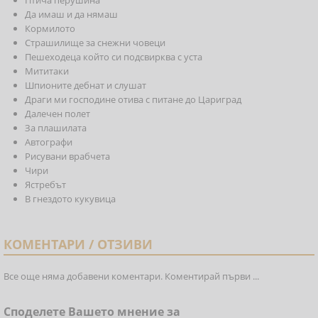
Птича перушина
Да имаш и да нямаш
Кормилото
Страшилище за снежни човеци
Пешеходеца който си подсвирква с уста
Мититаки
Шпионите дебнат и слушат
Драги ми господине отива с питане до Цариград
Далечен полет
За плашилата
Автографи
Рисувани врабчета
Чири
Ястребът
В гнездото кукувица
КОМЕНТАРИ / ОТЗИВИ
Все още няма добавени коментари. Коментирай първи ...
Споделете Вашето мнение за