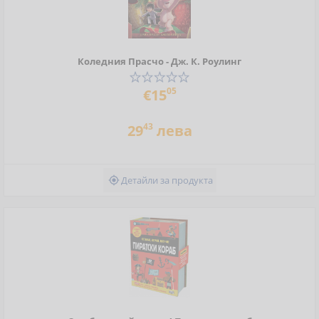
Коледния Прасчо - Дж. К. Роулинг
05
€15
43
29
лева
Детайли за продукта
