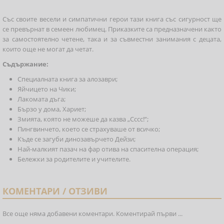
Със своите весели и симпатични герои тази книга със сигурност ще
се превърнат в семеен любимец. Приказките са предназначени както
за самостоятелно четене, така и за съвместни занимания с децата,
които още не могат да четат.
Съдържание:
Специалната книга за алозаври;
Яйчицето на Чики;
Лакомата дъга;
Бързо у дома, Хариет;
Змията, която не можеше да казва „Сссс!“;
Пингвинчето, което се страхуваше от всичко;
Къде се загуби динозавърчето Дейзи;
Най-малкият пазач на фар отива на спасителна операция;
Бележки за родителите и учителите.
КОМЕНТАРИ / ОТЗИВИ
Все още няма добавени коментари. Коментирай първи ...