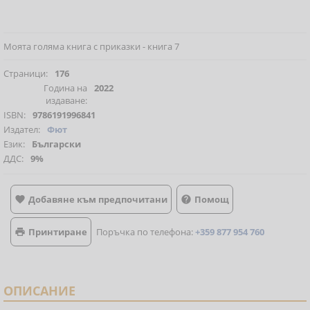
Моята голяма книга с приказки - книга 7
Страници:
176
Година на
2022
издаване:
ISBN:
9786191996841
Издател:
Фют
Език:
Български
ДДС:
9%
Добавяне към предпочитани
Помощ


Принтиране
Поръчка по телефона:
+359 877 954 760

ОПИСАНИЕ