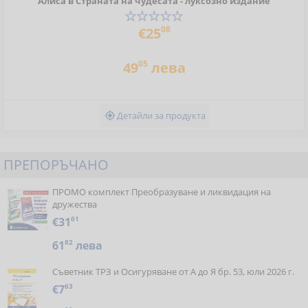
Алиса в Страната на чудесата - луксозно издание
08
€25
05
49
лева
Детайли за продукта

ПРЕПОРЪЧАНО
ПРОМО комплект Преобразуване и ликвидация на
дружества
€31
61
61
82
лева
Съветник ТРЗ и Осигуряване от А до Я бр. 53, юли 2026 г.
€7
63