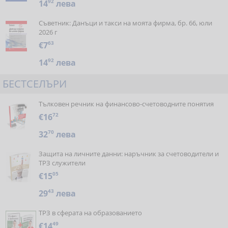
14
92
лева
Съветник: Данъци и такси на моята фирма, бр. 66, юли
2026 г
€7
63
14
92
лева
БЕСТСЕЛЪРИ
Тълковен речник на финансово-счетоводните понятия
€16
72
32
70
лева
Защита на личните данни: наръчник за счетоводители и
ТРЗ служители
€15
05
29
43
лева
ТРЗ в сферата на образованието
€14
49