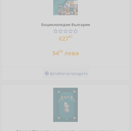
Енциклопедия България
87
€27
50
54
лева
Детайли за продукта
