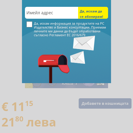
Да, искам информация за продуктите на РС
Издателство и Бизнес консултации. Приемам
личните ми данни да бъдат обработвани
съгласно
Регламент ЕС 2016/679
€ 11
15
Добавете в кошницата
21
80
лева