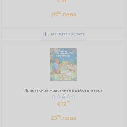
€14
34
28
лева
Детайли за продукта

Приказки за животните в дъбовата гора
26
€12
98
23
лева