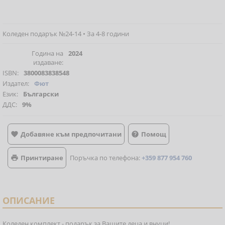
Коледен подарък №24-14 • За 4-8 години
Година на
2024
издаване:
ISBN:
3800083838548
Издател:
Фют
Език:
Български
ДДС:
9%
Добавяне към предпочитани
Помощ


Принтиране
Поръчка по телефона:
+359 877 954 760

ОПИСАНИЕ
Коледен комплект - подарък за Вашите деца и внуци!