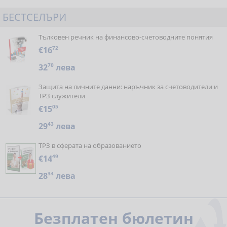
БЕСТСЕЛЪРИ
Тълковен речник на финансово-счетоводните понятия
€16
72
32
70
лева
Защита на личните данни: наръчник за счетоводители и
ТРЗ служители
€15
05
29
43
лева
ТРЗ в сферата на образованието
€14
49
28
34
лева
Безплатен бюлетин