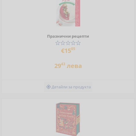
Празнични рецепти
05
€15
43
29
лева
Детайли за продукта
