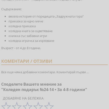
Съдържание:
весела история от поредицата „Задружната гора“
приказка за едно мече
коледна приказка
коледна книга за оцветяване
книжка със забавни игри
коледна играчка за изрязване
Възраст - от 4 до 8 години.
КОМЕНТАРИ / ОТЗИВИ
Все още няма добавени коментари. Коментирай първи ...
Споделете Вашето мнение за
"Коледен подарък №24-14 • За 4-8 години"
ДОБАВЯНЕ НА БЕЛЕЖКА