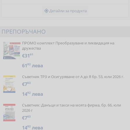
Детайли за продукта

ПРЕПОРЪЧАНО
ПРОМО комплект Преобразуване и ликвидация на
дружества
€31
61
61
82
лева
Съветник ТРЗ и Осигуряване от А до Я бр. 53, юли 2026 г.
€7
63
14
92
лева
Съветник: Данъци и такси на моята фирма, бр. 66, юли
2026 г
€7
63
14
92
лева