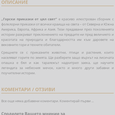
ОПИСАНИЕ
„Горски приказки от цял свят“
е красиво илюстрован сборник с
фолклорни приказки от всички краища на света – от Северна и Южна
Америка, Европа, Африка и Азия. Тези предавани през поколенията
истории разкриват преклонението на предците ни пред величието и
красотата на природата и благодарността им към даровете на
вековните гори и техните обитатели.
Срещнете се с приказните животни, птици и растения, които
населяват горите по земята. Ще разберете защо върхът на лисичата
опашка е бял и как таралежът надхитрил заека, ще научите
легендата за небесния мечок, както и много други забавни и
поучителни истории.
КОМЕНТАРИ / ОТЗИВИ
Все още няма добавени коментари. Коментирай първи ...
Споделете Вашето мнение за