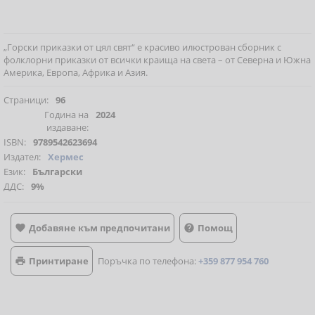
„Горски приказки от цял свят“ е красиво илюстрован сборник с
фолклорни приказки от всички краища на света – от Северна и Южна
Америка, Европа, Африка и Азия.
Страници:
96
Година на
2024
издаване:
ISBN:
9789542623694
Издател:
Хермес
Език:
Български
ДДС:
9%
Добавяне към предпочитани
Помощ


Принтиране
Поръчка по телефона:
+359 877 954 760
