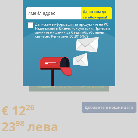
Да, искам информация за продуктите на РС
Издателство и Бизнес консултации. Приемам
личните ми данни да бъдат обработвани
съгласно
Регламент ЕС 2016/679
€ 12
26
Добавете в кошницата
23
98
лева