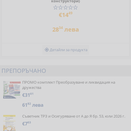
конструктори)
49
€14
34
28
лева
Детайли за продукта

ПРЕПОРЪЧАНО
ПРОМО комплект Преобразуване и ликвидация на
дружества
€31
61
61
82
лева
Съветник ТРЗ и Осигуряване от А до Я бр. 53, юли 2026 г.
€7
63