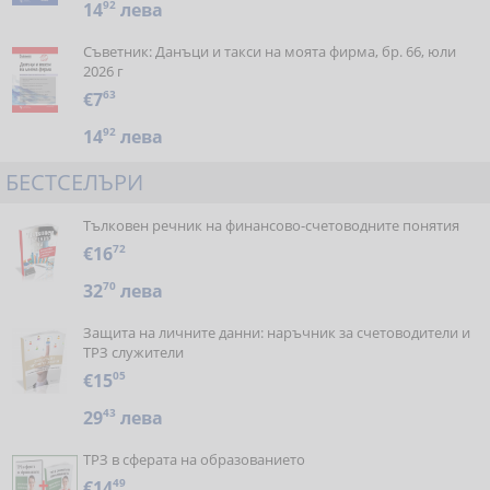
14
92
лева
Съветник: Данъци и такси на моята фирма, бр. 66, юли
2026 г
€7
63
14
92
лева
БЕСТСЕЛЪРИ
Тълковен речник на финансово-счетоводните понятия
€16
72
32
70
лева
Защита на личните данни: наръчник за счетоводители и
ТРЗ служители
€15
05
29
43
лева
ТРЗ в сферата на образованието
€14
49