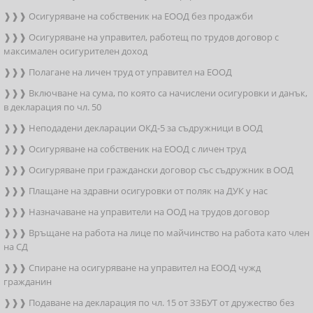
❱❱❱ Осигуряване на собственик на ЕООД без продажби
❱❱❱ Осигуряване на управител, работещ по трудов договор с
максимален осигурителен доход
❱❱❱ Полагане на личен труд от управител на ЕООД
❱❱❱ Включване на сума, по която са начислени осигуровки и данък,
в декларация по чл. 50
❱❱❱ Неподадени декларации ОКД-5 за съдружници в ООД
❱❱❱ Осигуряване на собственик на ЕООД с личен труд
❱❱❱ Осигуряване при граждански договор със съдружник в ООД
❱❱❱ Плащане на здравни осигуровки от поляк на ДУК у нас
❱❱❱ Назначаване на управители на ООД на трудов договор
❱❱❱ Връщане на работа на лице по майчинство на работа като член
на СД
❱❱❱ Спиране на осигуряване на управител на ЕООД чужд
гражданин
❱❱❱ Подаване на декларация по чл. 15 от ЗЗБУТ от дружество без