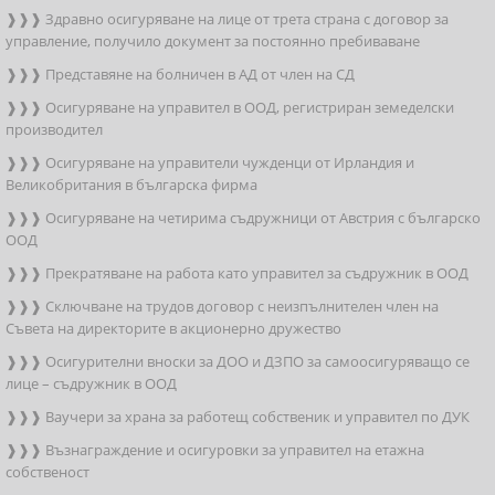
❱❱❱ Здравно осигуряване на лице от трета страна с договор за
управление, получило документ за постоянно пребиваване
❱❱❱ Представяне на болничен в АД от член на СД
❱❱❱ Осигуряване на управител в ООД, регистриран земеделски
производител
❱❱❱ Осигуряване на управители чужденци от Ирландия и
Великобритания в българска фирма
❱❱❱ Осигуряване на четирима съдружници от Австрия с българско
ООД
❱❱❱ Прекратяване на работа като управител за съдружник в ООД
❱❱❱ Сключване на трудов договор с неизпълнителен член на
Съвета на директорите в акционерно дружество
❱❱❱ Осигурителни вноски за ДОО и ДЗПО за самоосигуряващо се
лице – съдружник в ООД
❱❱❱ Ваучери за храна за работещ собственик и управител по ДУК
❱❱❱ Възнаграждение и осигуровки за управител на етажна
собственост