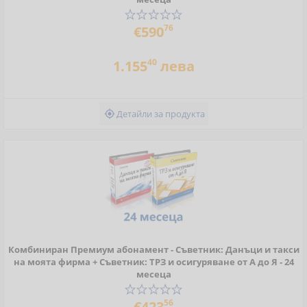
76
€590
40
1.155
лева
Детайли за продукта

Комбиниран Премиум абонамент - Съветник: Данъци и такси
на моята фирма + Съветник: ТРЗ и осигуряване от А до Я - 24
месеца
56
€423