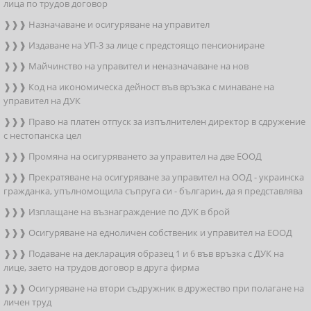
лица по трудов договор
❱❱❱ Назначаване и осигуряване на управител
❱❱❱ Издаване на УП-3 за лице с предстоящо пенсиониране
❱❱❱ Майчинство на управител и неназначаване на нов
❱❱❱ Код на икономическа дейност във връзка с минаване на
управител на ДУК
❱❱❱ Право на платен отпуск за изпълнителен директор в сдружение
с нестопанска цел
❱❱❱ Промяна на осигуряването за управител на две ЕООД
❱❱❱ Прекратяване на осигуряване за управител на ООД - украинска
гражданка, упълномощила съпруга си - българин, да я представлява
❱❱❱ Изплащане на възнаграждение по ДУК в брой
❱❱❱ Осигуряване на едноличен собственик и управител на ЕООД
❱❱❱ Подаване на декларация образец 1 и 6 във връзка с ДУК на
лице, заето на трудов договор в друга фирма
❱❱❱ Осигуряване на втори съдружник в дружество при полагане на
личен труд