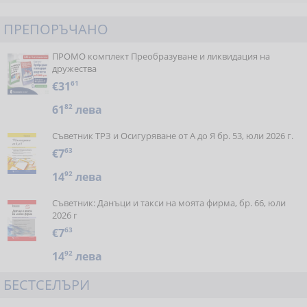
ПРЕПОРЪЧАНО
ПРОМО комплект Преобразуване и ликвидация на
дружества
€31
61
61
82
лева
Съветник ТРЗ и Осигуряване от А до Я бр. 53, юли 2026 г.
€7
63
14
92
лева
Съветник: Данъци и такси на моята фирма, бр. 66, юли
2026 г
€7
63
14
92
лева
БЕСТСЕЛЪРИ