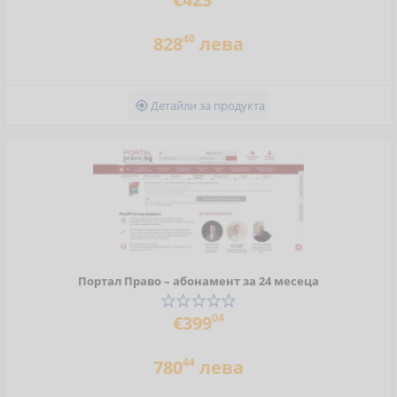
40
828
лева
Детайли за продукта

Портал Право – абонамент за 24 месеца
04
€399
44
780
лева