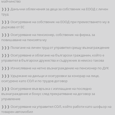
майчинство
❱❱❱ Данъчни облекчения за деца за собственик на ЕООД с личен
труд
❱❱❱ Осигуряване на собственик на ЕООД при преместването му в
държава от ЕС
❱❱❱ Осигуряване на пенсионер, собственик на фирма, за
повишаване на пенсията му
❱❱❱ Полагане на личен труд от управител срещу възнаграждение
❱❱❱ Осигуряване и облагане на български гражданин, който е
управител в български дружества и съдружник в немско такова
❱❱❱ Изчисляване на нетно възнаграждение на пенсионер по ДУК
❱❱❱ Удържане на данъци и осигуровки за хонорар на лице,
осигурено като СОЛ и по трудов договор
❱❱❱ Осигуряване във връзка с изплащане на последно
възнаграждение и бонус след прекратяване на договор за
управление
❱❱❱ Осигуряване на управител СОЛ, който работи като шофьор на
товарен автомобил