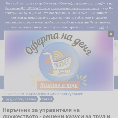
Този сайт използва т.нар. бисквитки (Cookies), съгласно разпоредбите на
Регламент (ЕС) 2016/679 на Европейския парламент и на Съвета
, за да Ви
осигури най-функционалното посещение на нашия сайт. "Бисквитките" ни
помагат да подобряваме съдържанието на сайта, като Ви даваме
персонализирано и много по-бързо онлайн изживяване. Те се използват
само от нашия сайт и нашите доверени партньори. Кликнете
ТУК
за
x
Съгласен съм
подробности относно правилата за "бисквитките".


РЕГИСТРАЦИЯ
ВХОД

0
Предпочитани

Ново
Намаления
Вие сте тук:
РС Издателство и Бизнес Консултации
Труд и осигуряване
Книги
Наръчник за управителя на
дружеството - решени казуси за труд и