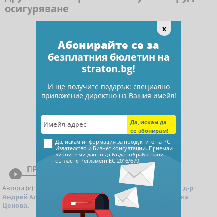
осигуряване
x
Абонирайте се за
безплатния бюлетин на
straton.bg!
И ще получите подарък: специално
приложение директно на Вашия имейл!
Да, искам информация за продуктите на РС
Издателство и Бизнес консултации. Приемам
личните ми данни да бъдат обработвани
съгласно
Регламент ЕС 2016/679
ПРЕГЛЕД

Автори (и):
Красимира Гергева
,
Аспасия Петкова
,
доц. д-р
Андрей Александров
,
Теодора Дичева
,
Проф. д-р Любка
Ценова
,