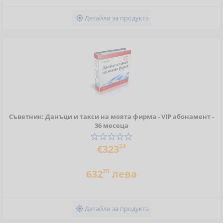
Детайли за продукта

Съветник: Данъци и такси на моята фирма - VIP абонамент -
36 месеца
24
€323
20
632
лева
Детайли за продукта
