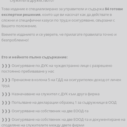
служител в дружеството?
Това издание е специализирано за управители и съдържа
84 готови
експертни решения
, които ще ви насочат как да действате в
сложни и специфични казуси по труд и осигуряване, свързани с
Вашето положение.
Вземете изданието и се уверете, че прилагате правилата точно и
безпроблемно!
Ето и нейното пълно съдържание:
❱❱❱ Осигуряване по ДУК на чуждестранно лице с разрешено
постоянно пребиваване у нас
❱❱❱ Пренасяне в колона 5 на ГДД на осигурителен доход от личен
труд
❱❱❱ Назначаване на служител с ДУК към друга фирма
❱❱❱ Попълване на декларации образец 1 за съдружници в ООД
❱❱❱ Осигуряване на собственик на две ЕООД-та
❱❱❱ Осигуряване на собственик на две ЕООД-та и документиране на
споделяне на служителите между двете фирми