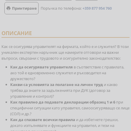
Принтиране
Поръчка по телефона:
+359 877 954 760

ОПИСАНИЕ
Как се осигурява управителят на фирмата, който е и служител? В този
уникален експертен наръчник ще намерите отговори на важни
въпроси, свързани с трудовото и осигурително законодателство:
Как да осигурявате управителя
в съответствие с правилата,
ако той е едновременно служител и ръководител на
дружеството?
Какви са условията за полагане на личен труд
и какво
трябва да знаете за задълженията при ДУК (договор за
управление и контрол)?
Как правилно да подавате декларации образец 1 и 6
при
специфични ситуации като управител, самоосигуряващо се лице
(СОЛ) и др.?
Как да спазвате всички правила
и да избегнете грешки,
докато изпълнявате и функциите на управител, и тези на