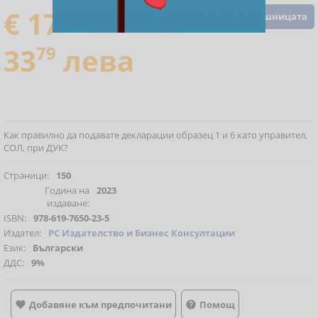
€ 17
28
Добавете в кошницата
33
79
лева
Как правилно да подавате декларации образец 1 и 6 като управител,
СОЛ, при ДУК?
Страници:
150
Година на
2023
издаване:
ISBN:
978-619-7650-23-5
Издател:
РС Издателство и Бизнес Консултации
Език:
Български
ДДС:
9%
Добавяне към предпочитани
Помощ

