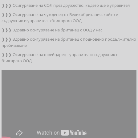
❱❱❱ Осигуряване на СОЛ през дружество, където ще е управител
❱❱❱ Осигуряване на чужденец от Великобритания, който е
съдружник и управител в българско ООД
❱❱❱ Здравно осигуряване на британец с ООД у нас
❱❱❱ Здравно осигуряване на британец с подновено продължително
пребиваване
❱❱❱ Осигуряване на швейцарец - управител и съдружник в
българско ООД