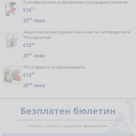
Тълковен речник на финансово-счетоводните понятия
€16
72
32
70
лева
Защита на личните данни: наръчник за счетоводители и
ТРЗ служители
€15
05
29
43
лева
ТРЗ в сферата на образованието
€14
49
28
34
лева
Безплатен бюлетин
Новини, анализи, специални предложения