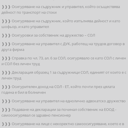
❱❱❱ Осигуряване на съдружник и управител, който осъществява
дейност по транспорт на стоки
❱❱❱ Осигуряване на съдружник, който изпълнява дейност и като
шофьор, и като управител
❱❱❱ Осигуровки за собственик на дружество – СОЛ
❱❱❱ Осигуряване на управител с ДУК, работещ на трудов договор в
друга фирма
❱❱❱ Справка по чл. 73, ал. 6 за СОЛ, осигурявало се като СОЛ с личен
и СОЛ без личен труд
❱❱❱ Декларация образец 1 за съдружници СОЛ, единият от които е с
личен труд
❱❱❱ Осигурителен доход на СОЛ - ЕТ, който почти през цялата
година е бил в болничен
❱❱❱ Осигуряване на управител на еднолично адвокатско дружество
❱❱❱ Подаване на декларации за починал собственик на ЕООД -
самоосигурявал се здравно пенсионер
❱❱❱ Осигуряване на лице с некоректно самоосигуряване, което е в