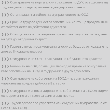
❱❱❱ Осигуряване на португалски гражданин по ДУК, осъществяващ
трудова дейност едновременно в две държави членки
❱❱❱ Организация на дейността и управлението на ООД
❱❱❱ Срок на трудова дейност за собственик, който ще продава 100%
от собствеността на действащо дружество
❱❱❱ Обезщетения и прехвърляне правото на отпуск за отглеждане
на дете до 2-годишна възраст
❱❱❱ Платен отпуск и осигурителни вноски за баща за отглеждане на
дете до 8-годишна възраст
❱❱❱ Осигуряване на СОЛ – гражданин на Обединеното кралство
❱❱❱ Болничен на СОЛ, обхващащ период от време на осигуряване
като собственик на ЕООД и съдружник в друго дружество
❱❱❱ Осигуряване на собственик на ЕООД – гръцки гражданин,
упражняващ трудова дейност в България
❱❱❱ Осигуряване и командироване на собственик на 2 ЕООД фирми
едновременно и от двете за един и същ период
❱❱❱ Трудов договор за управител или съдружник в управлявано от
него ООД/ ЕООД