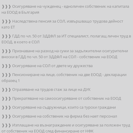
❱❱❱ Осигуряване на чужденец - едноличен собственик на капитала
на ЕООД в България
❱❱❱ Наследствена пенсия за СОЛ, извършващо трудова дейност
като ЕТ
❱❱❱ ГДД по чл. 50 от ЗДДФЛ за ИТ специалист, полагащ личен труд в
ЕООД, в което е СОЛ
❱❱❱ Признаване на разход на суми за задължителни осигурителни
вноски в ГДД по чл. 50 от ЗДДФЛ на СОЛ - собственик на ЕООД
❱❱❱ Осигуряване на СОЛ от двете му дружества
❱❱❱ Пенсиониране на лице, собственик на две ЕООД - декларации
образец 1
❱❱❱ Отразяване на трудов стаж за лице на ДУК
❱❱❱ Прекратяване на самоосигуряване от собственик на ЕООД
❱❱❱ Осигуряване на съдружници, които са турски граждани
❱❱❱ Осигуряване на собственик на фирма без нает персонал
❱❱❱ Изплащане на възнаграждение и осигуряване за положен труд
от собственик на ЕООД след финансиране от НФК