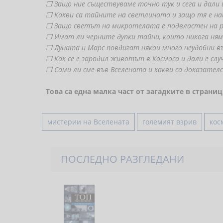
❐
Защо ние съществуваме точно тук и сега и дали 
❐
Какви са тайните на светлината и защо тя е на
❐
Защо светът на микротелата е подвластен на р
❐
Имат ли черните дупки тайни, които никога ням
❐
Луната и Марс повдигат някои много неудобни в
❐
Как се е зародил животът в Космоса и дали е слу
❐
Сами ли сме във Вселената и какви са доказате
Това са една малка част от загадките в страни
мистерии на Вселената
големият взрив
кос
ПОСЛЕДНО РАЗГЛЕДАНИ