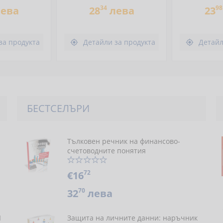
34
98
ева
28
лева
23
за продукта
Детайли за продукта
Детайл


БЕСТСЕЛЪРИ
Тълковен речник на финансово-
счетоводните понятия
72
€16
70
32
лева
Я
Защита на личните данни: наръчник