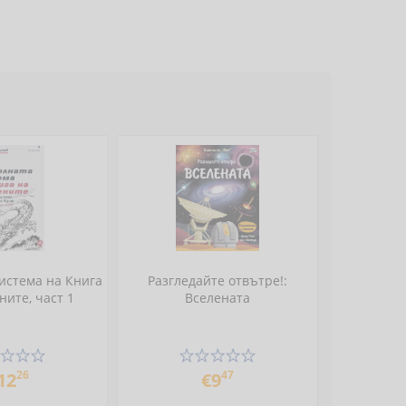
истема на Книга
Разгледайте отвътре!:
ните, част 1
Вселената
26
47
12
€9