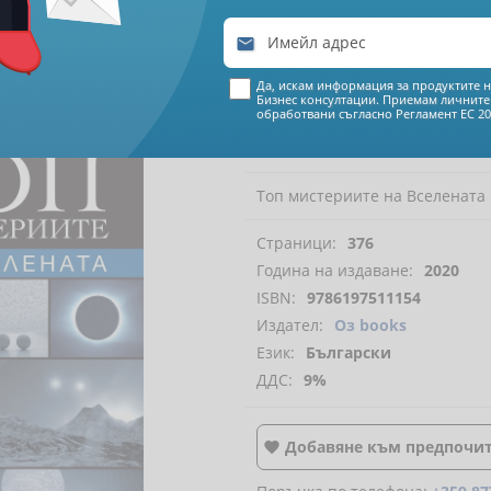

€ 11
70
Да, искам информация за продуктите н
Бизнес консултации. Приемам личните
22
89
лева
обработвани съгласно
Регламент ЕС 20
Топ мистериите на Вселената
Страници:
376
Година на издаване:
2020
ISBN:
9786197511154
Издател:
Оз books
Език:
Български
ДДС:
9%
Добавяне към предпочи
