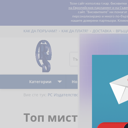
Този сайт използва т.нар. бисквитки
на Европейския парламент и на Съве
сайт. "Бисквитките" ни помага
персонализирано и много по-бързо
нашите доверени партньори. Кликн
КАК ДА ПОРЪЧАМ?
КАК ДА ПЛАТЯ?
ДОСТАВКА
ВРЪЩ
Категории
Ново
Бестселъри
Вие сте тук:
РС Издателство и Бизнес Консултации
Топ мистериите 