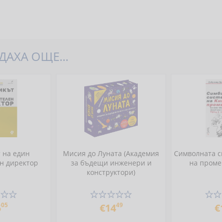
АХА ОЩЕ...
 на един
Мисия до Луната (Академия
Символната с
н директор
за бъдещи инженери и
на проме
конструктори)
05
49
5
€14
€