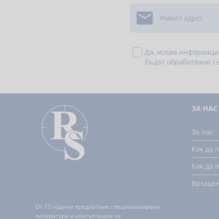

Да, искам информаци
бъдат обработвани с
ЗА НАС
За нас
Как да 
Как да 
Връща
От 13 години предлагаме специализирана
литература и консултации за