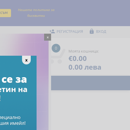
Нашата политика за
 съм
бисквитки


РЕГИСТРАЦИЯ
ВХОД
x
0
Моята кошница:
€0.00
Помощ

x
Предпочитани

0.00 лева
се за
етин на
!
специално
шия имейл!