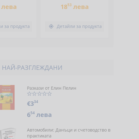
53
лева
18
лева
и за продукта
Детайли за продукта

НАЙ-РАЗГЛЕЖДАНИ
Разкази от Елин Пелин
34
€3
54
6
лева
Автомобили: Данъци и счетоводство в
практиката