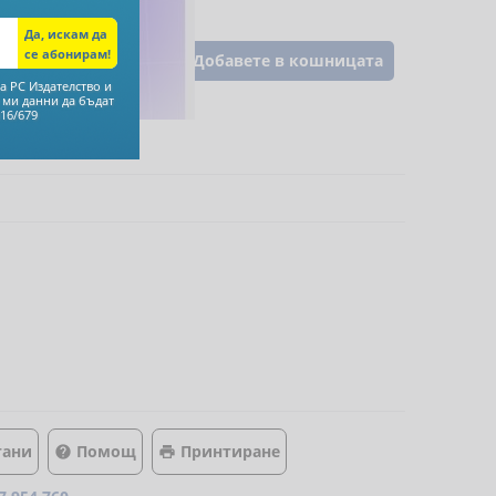
Добавете в кошницата
а РС Издателство и
 ми данни да бъдат
16/679
тани
Помощ
Принтиране

