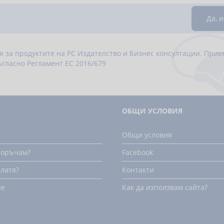
я за продуктите на РС Издателство и Бизнес консултации. При
ъгласно
Регламент ЕС 2016/679
ОБЩИ УСЛОВИЯ
Общи условия
поръчам?
Facebook
платя?
Контакти
не
Как да използвам сайта?