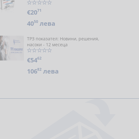
71
€20
50
40
лева
ТРЗ показател: Новини, решения,
насоки - 12 месеца
62
€54
82
106
лева