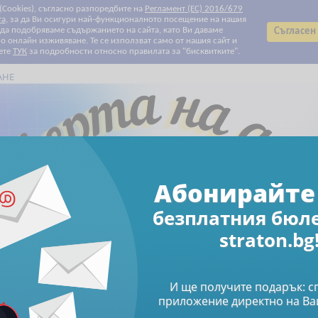
 (Cookies), съгласно разпоредбите на
Регламент (ЕС) 2016/679
та
, за да Ви осигури най-функционалното посещение на нашия
т да подобряваме съдържанието на сайта, като Ви даваме
Съгласен
 онлайн изживяване. Те се използват само от нашия сайт и
ете
ТУК
за подробности относно правилата за "бисквитките".
АНЕ
Всички категории
Всички категории
Биографии
Данъчно облагане и такси
Електронни книги
Електронни списания
За Вашите деца и внуци
За родители
За храната с любов
Здраве
Клубни карти и ваучери
Печатни списания
Право
Продажби и маркетинг
Професионални умения
Свободно време
Счетоводство
Труд и осигуряване
Финанси и инвестиции
Човешки ресурси
Абонирайте 
Намаления
Абонирайте се за бюлетин
безплатния бюл
straton.bg
Свободно време
Книги
Топ мистериите на Вселената
на Вселената
И ще получите подарък: 
приложение директно на Ва