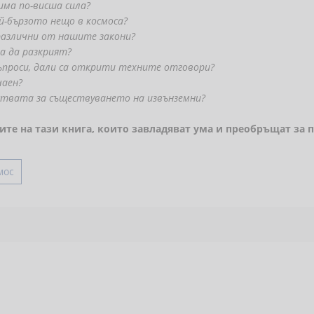
има по-висша сила?
й-бързото нещо в космоса?
азлични от нашите закони?
а да разкрият?
ъпроси, дали са открити техните отговори?
чаен?
лствата за съществуването на извънземни?
ците на тази книга, които завладяват ума и преобръщат за 
мос