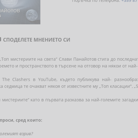
Поръчка по телефона:
+359 87
СПОДЕЛЕТЕ МНЕНИЕТО СИ

„Топ мистериите на света“ Слави Панайотов стига до последна
емето и пространството в търсене на отговор на някои от най
 The Clashers в YouTube, където публикува най- разнообр
а седмица те очакват някоя от известните му „Топ класации", „5
п мистериите“ като в първата разказва за най-големите загадк
проси, сред които:
Големият взрив?