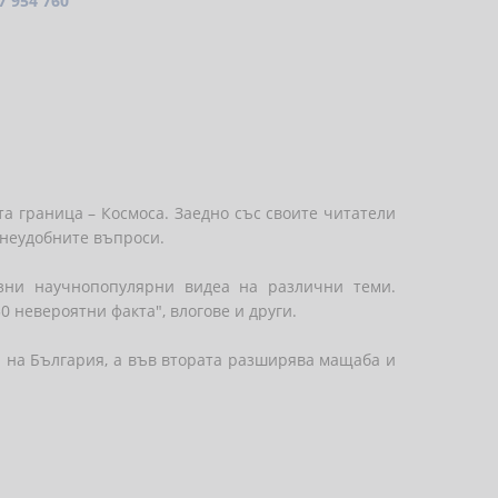
7 954 760
та граница – Космоса. Заедно със своите читатели
-неудобните въпроси.
азни научнопопулярни видеа на различни теми.
0 невероятни факта", влогове и други.
и на България, а във втората разширява мащаба и