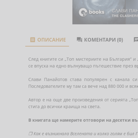
ОПИСАНИЕ
КОМЕНТАРИ (0)


След книгите си „Топ мистериите на България“ и 
се впуска на едно вълнуващо пътешествие през вр
Слави Панайотов става популярен с канала си
Последователите му там са вече над 880 000 и всяк
Автор е на още две произведения от серията „То
стига до всички краища на света.
В книгата ще намерите отговори на десетки въ
❐
Как е възникнала Вселената и колко голям е бил 