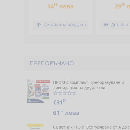
88
43
34
лева
29
л
Детайли за продукта
Детайли 


ПРЕПОРЪЧАНО
ПРОМО комплект Преобразуване и
ликвидация на дружества
61
€31
82
61
лева
Съветник ТРЗ и Осигуряване от А до 