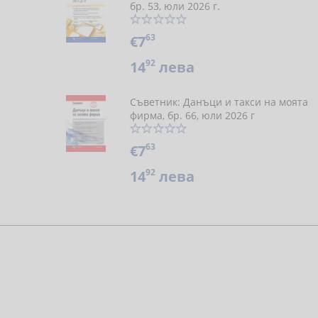
бр. 53, юли 2026 г.
63
€7
92
14
лева
Съветник: Данъци и такси на моята
фирма, бр. 66, юли 2026 г
63
€7
92
14
лева