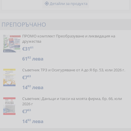
Детайли за продукта

ПРЕПОРЪЧАНО
ПРОМО комплект Преобразуване и ликвидация на
дружества
€31
61
61
82
лева
Съветник ТРЗ и Осигуряване от А до Я бр. 53, юли 2026 г.
€7
63
14
92
лева
Съветник: Данъци и такси на моята фирма, бр. 66, юли
2026 г
€7
63
14
92
лева