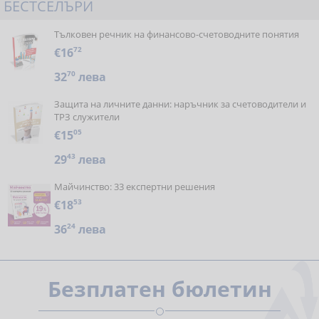
БЕСТСЕЛЪРИ
Тълковен речник на финансово-счетоводните понятия
€16
72
32
70
лева
Защита на личните данни: наръчник за счетоводители и
ТРЗ служители
€15
05
29
43
лева
Майчинство: 33 експертни решения
€18
53
36
24
лева
Безплатен бюлетин