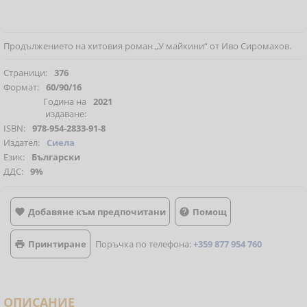
Продължението на хитовия роман „У майкини“ от Иво Сиромахов.
Страници:
376
Формат:
60/90/16
Година на
2021
издаване:
ISBN:
978-954-2833-91-8
Издател:
Сиела
Език:
Български
ДДС:
9%
Добавяне към предпочитани
Помощ


Принтиране
Поръчка по телефона:
+359 877 954 760

ОПИСАНИЕ