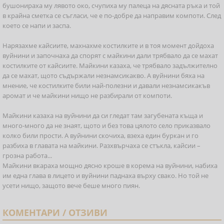
бушонираха му лявото око, счупиха му палеца на дясната ръка и той
в крайна сметка се съгласи, че е по-добре да направим компоти. След
което се напи и заспа.
Нарязахме кайсиите, махнахме костилките и в тоя момент дойдоха
вуйнини и започнаха да спорят с майкини дали трябвало да се махат
костилките от кайсиите. Майкини казаха, че трябвало задължително
да се махат, щото съдържали незнамсикакво. А вуйнини бяха на
мнение, че костилките били най-полезни и давали незнамсикакъв
аромат и че майкини нищо не разбирали от компоти.
Майкини казаха на вуйнини да си гледат там загубената къща и
много-много да не знаят, щото и без това цялото село приказвало
колко били прости. А вуйнини скочиха, взеха един буркан и го
разбиха в главата на майкини. Разхвърчаха се стъкла, кайсии –
грозна работа...
Майкини вкараха мощно дясно кроше в корема на вуйнини, набиха
им една глава в лицето и вуйнини паднаха върху свако. Но той не
усети нищо, защото вече беше много пиян.
КОМЕНТАРИ / ОТЗИВИ