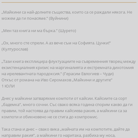
„Майкини са най-долните същества, които са се раждали някога. Не
можем да ги понасяме.“ (Вуйнини)
„Мен таз книга ни ма бърка.“ (Шурето)
„Ох, много сте спрели. А аз вече съм на Софията. Цунки!“
(Културослав)
„Тази книга експлицира флуктуациите на съвременния творец между
екзистенциалния кризис на маргиналията и екстремната дихотомия
на ирелевантната пародоксия.“ (Герасим Евлогиев – Чуди)
Откъс от романа на Иво Сиромахов „Майкини и другите“
1 ЮЛИ
Днес у майкини затваряхме компоти от кайсии. Кайсиите са сорт
„бадемка“, много сочни. Със свако всяка година спорим какво да ги
правим, той настоява да правим кайсиева ракия, а майкини са за
компоти и обикновено не се стига до компромис.
Така стана и днес – свако вика „майната им на компотите, дайте да
направим ракия“, а майкини го наритаха, разбиха му носа,