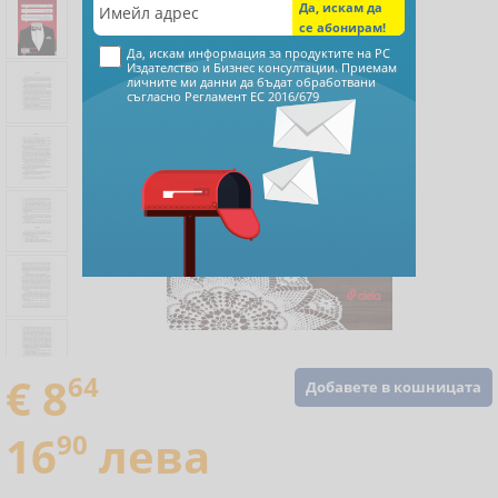
Да, искам информация за продуктите на РС
Издателство и Бизнес консултации. Приемам
личните ми данни да бъдат обработвани
съгласно
Регламент ЕС 2016/679
€ 8
64
Добавете в кошницата
16
90
лева