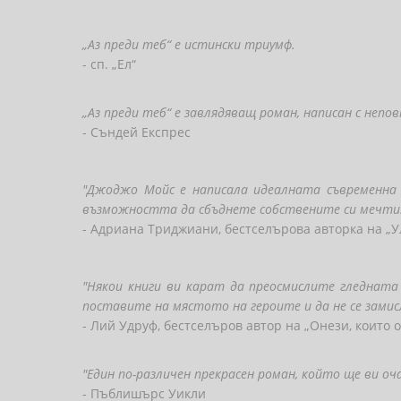
„Аз преди теб“ е истински триумф.
- сп. „Ел“
„Аз преди теб“ е завлядяващ роман, написан с непо
- Съндей Експрес
"Джоджо Мойс е написала идеалната съвременна
възможността да сбъднете собствените си мечти.
- Адриана Триджиани, бестселърова авторка на „У
"Някои книги ви карат да преосмислите гледната
поставите на мястото на героите и да не се замис
- Лий Удруф, бестселъров автор на „Онези, които 
"Един по-различен прекрасен роман, който ще ви оч
- Пъблишърс Уикли