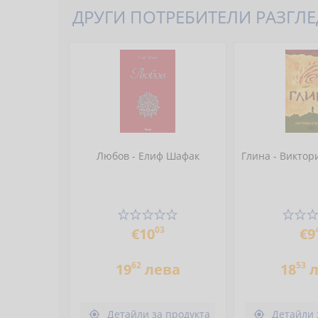
ДРУГИ ПОТРЕБИТЕЛИ РАЗГЛЕД
Любов - Елиф Шафак
Глина - Виктор
03
€10
€9
62
53
19
лева
18
л
Детайли за продукта
Детайли 

