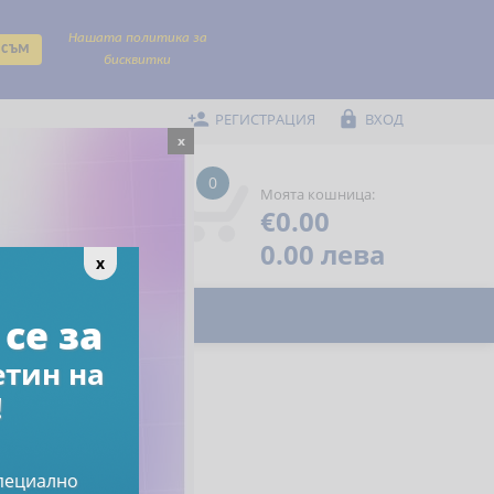
Нашата политика за
 съм
бисквитки


РЕГИСТРАЦИЯ
ВХОД
x
0
Моята кошница:
€0.00
Помощ

Предпочитани

0.00 лева
x
се за
етин на
!
специално