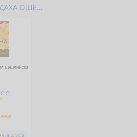
АХА ОЩЕ...
ия Бешлийска
47
ева
за продукта