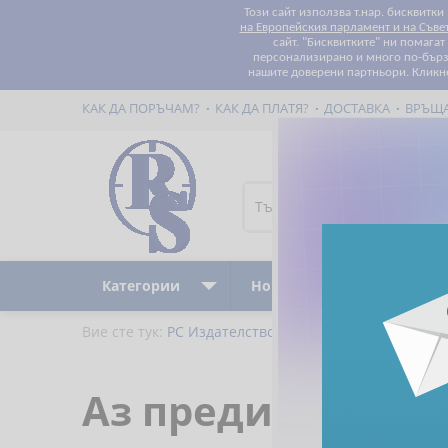
Този сайт използва т.нар. бисквитки
на Европейския парламент и на Съве
сайт. "Бисквитките" ни помага
персонализирано и много по-бързо
нашите доверени партньори. Кликн
КАК ДА ПОРЪЧАМ?
КАК ДА ПЛАТЯ?
ДОСТАВКА
ВРЪЩ
Категории
Ново
Бестселъри
Вие сте тук:
РС Издателство и Бизнес Консултации
Аз преди теб