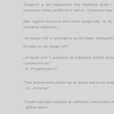
Тридесет и три годишният Уил Трейнър граби с 
напомнят колко необятен е светът. Произшествие
Две години по-късно Уил няма представа, че Лу 
промени завинаги...
„Аз преди теб“ е преведена на 30 езика. Невероя
Отзиви за „Аз преди теб“:
„Аз преди теб“ е романът на годината, който док
съзнанието ви."
- в. „Индипендънт“
"Този великолепен роман ще ви върне вкуса към жи
- сп. „Клоузър“
"Сладко-горчива история за любовта, смелостта д
- Дейли Мейл