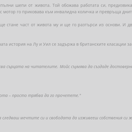
пълни шепи от живота. Той обожава работата си, предизвика
 с мотор го приковава към инвалидна количка и превръща днит
ще стане част от живота му и ще го разтърси из основи. И д
тната история на Лу и Уил се задържа в британските класации з
осва сърцата на читателите. Мойс съумява да създаде достоверн
вота – просто трябва да го прочетете."
а следваш мечтите си и свободата да изживееш собствения си 