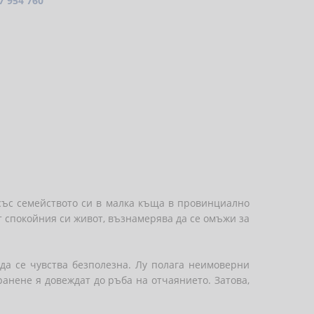
7 954 760
 със семейството си в малка къща в провинциално
т спокойния си живот, възнамерява да се омъжи за
 да се чувства безполезна. Лу полага неимоверни
ранене я довеждат до ръба на отчаянието. Затова,