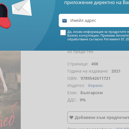
приложение директно на Ва
€ 8
92

17
44
лева
Да, искам информация за продуктите н
Бизнес консултации. Приемам личните
обработвани съгласно
Регламент ЕС 20
Аз преди теб
Страници:
408
Година на издаване:
2021
ISBN:
9789542611721
Издател:
Хермес
Език:
Български
ДДС:
9%
Добавяне към предпочи
