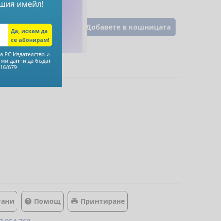
шия имейл!
Добавете в кошницата
а РС Издателство и
 ми данни да бъдат
16/679
тани
Помощ
Принтиране

