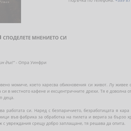
Поръчка по телефона:
+359 87
СПОДЕЛЕТЕ МНЕНИЕТО СИ

н дъх!“
- Опра Уинфри
вено момиче, което харесва обикновения си живот. Лу живее
 си в местното кафене и ексцентричните дрехи. Тя е доволна о
п деца.
ва работата си. Наред с безпаричието, безработицата я кара
мици във фабрика за обработка на пилета и верига за бързо х
ъж с увреждания срещу добро заплащане, тя решава да опита.