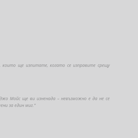
 които ще изпитате, когато се изправите срещу
джо Мойс ще ви изненада – невъзможно е да не се
ни за един миг."