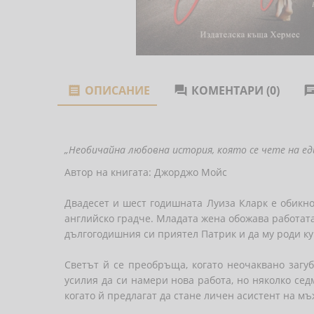
ОПИСАНИЕ
КОМЕНТАРИ (0)


„Необичайна любовна история, която се чете на еди
Автор на книгата: Джорджо Мойс
Двадесет и шест годишната Луиза Кларк е обикно
английско градче. Младата жена обожава работата
дългогодишния си приятел Патрик и да му роди ку
Светът й се преобръща, когато неочаквано загуб
усилия да си намери нова работа, но няколко сед
когато й предлагат да стане личен асистент на м