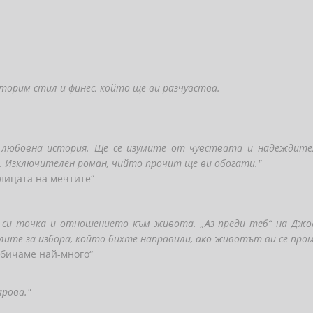
вторим стил и финес, който ще ви разчувства.
 любовна история. Ще се изумите от чувствата и надеждите,
 Изключителен роман, чийто прочит ще ви обогати."
лицата на мечтите“
 си точка и отношението към живота. „Аз преди теб“ на Джо
лите за избора, който бихте направили, ако животът ви се проме
обичаме най-много“
арова."