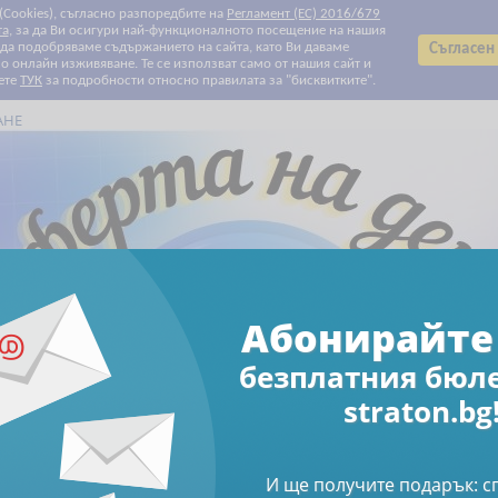
 (Cookies), съгласно разпоредбите на
Регламент (ЕС) 2016/679
та
, за да Ви осигури най-функционалното посещение на нашия
т да подобряваме съдържанието на сайта, като Ви даваме
Съгласен
 онлайн изживяване. Те се използват само от нашия сайт и
ете
ТУК
за подробности относно правилата за "бисквитките".
АНЕ
Всички категории
Всички категории
Биографии
Данъчно облагане и такси
Електронни книги
Електронни списания
За Вашите деца и внуци
За родители
За храната с любов
Здраве
Клубни карти и ваучери
Печатни списания
Право
Продажби и маркетинг
Професионални умения
Свободно време
Счетоводство
Труд и осигуряване
Финанси и инвестиции
Човешки ресурси
Намаления
Абонирайте се за бюлетин
Абонирайте 
безплатния бюл
Свободно време
Книги
Аз преди теб
straton.bg
И ще получите подарък: 