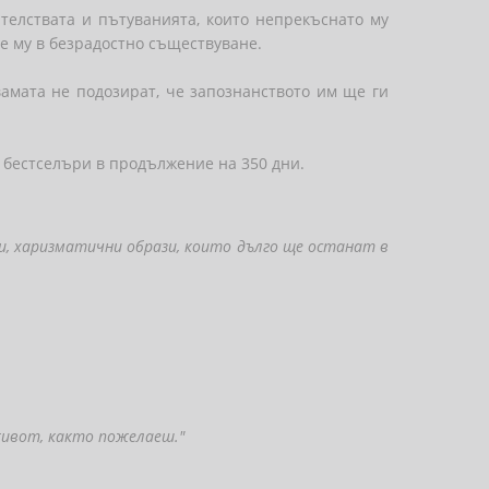
телствата и пътуванията, които непрекъснато му
е му в безрадостно съществуване.
вамата не подозират, че запознанството им ще ги
а бестселъри в продължение на 350 дни.
и, харизматични образи, които дълго ще останат в
живот, както пожелаеш."