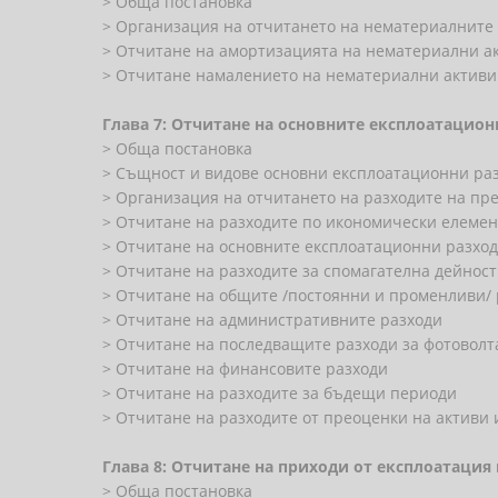
> Обща постановка
> Организация на отчитането на нематериалните
> Отчитане на амортизацията на нематериални а
> Отчитане намалението на нематериални активи
Глава 7: Отчитане на основните експлоатацио
> Обща постановка
> Същност и видове основни експлоатационни ра
> Организация на отчитането на разходите на пр
> Отчитане на разходите по икономически елеме
> Отчитане на основните експлоатационни разхо
> Отчитане на разходите за спомагателна дейнос
> Отчитане на общите /постоянни и променливи/ 
> Отчитане на административните разходи
> Отчитане на последващите разходи за фотовол
> Отчитане на финансовите разходи
> Отчитане на разходите за бъдещи периоди
> Отчитане на разходите от преоценки на активи
Глава 8: Отчитане на приходи от експлоатаци
> Обща постановка