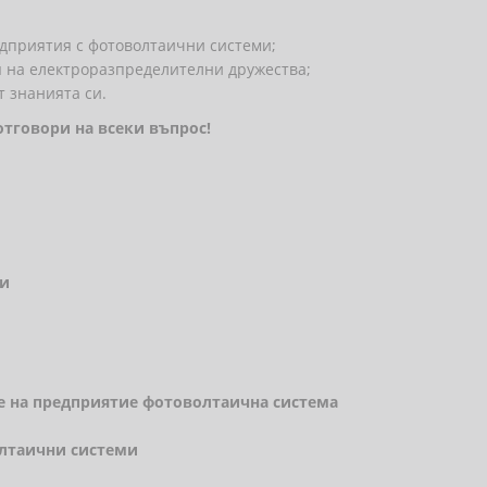
дприятия с фотоволтаични системи;
 на електроразпределителни дружества;
 знанията си.
тговори на всеки въпрос!
ми
не на предприятие фотоволтаична система
олтаични системи