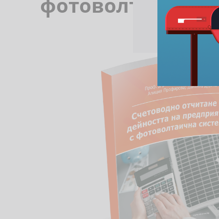
фотоволтаична 