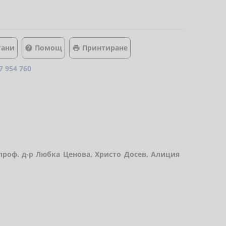
тани
Помощ
Принтиране


7 954 760
 проф. д-р Любка Ценова, Христо Досев, Алиция