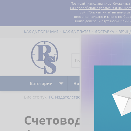
Този сайт използва т.нар. бисквитки
на Европейския парламент и на Съве
сайт. "Бисквитките" ни помага
персонализирано и много по-бързо
нашите доверени партньори. Кликн
КАК ДА ПОРЪЧАМ?
КАК ДА ПЛАТЯ?
ДОСТАВКА
ВРЪЩ
Категории
Ново
Бестселъри
Вие сте тук:
РС Издателство и Бизнес Консултации
Счетоводно отчи