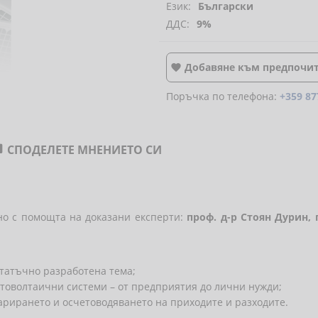
Език:
Български
ДДС:
9%
Добавяне към предпочи

Поръчка по телефона:
+359 87
СПОДЕЛЕТЕ МНЕНИЕТО СИ

но с помощта на доказани експерти:
проф. д-р Стоян Дурин,
статъчно разработена тема;
отоволтаични системи – от предприятия до лични нужди;
ларирането и осчетоводяването на приходите и разходите.