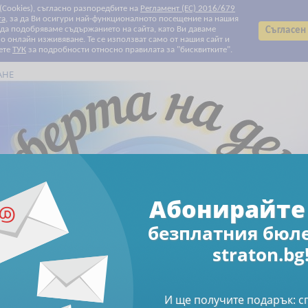
 (Cookies), съгласно разпоредбите на
Регламент (ЕС) 2016/679
та
, за да Ви осигури най-функционалното посещение на нашия
т да подобряваме съдържанието на сайта, като Ви даваме
Съгласен
 онлайн изживяване. Те се използват само от нашия сайт и
ете
ТУК
за подробности относно правилата за "бисквитките".
АНЕ
Всички категории
Всички категории
Биографии
Данъчно облагане и такси
Електронни книги
Електронни списания
За Вашите деца и внуци
За родители
За храната с любов
Здраве
Клубни карти и ваучери
Печатни списания
Право
Продажби и маркетинг
Професионални умения
Свободно време
Счетоводство
Труд и осигуряване
Финанси и инвестиции
Човешки ресурси
Намаления
Абонирайте се за бюлетин
Абонирайте 
безплатния бюл
Счетоводство
Книги
Счетоводно отчитане на дейността н
straton.bg
тане на дейността на
И ще получите подарък: 