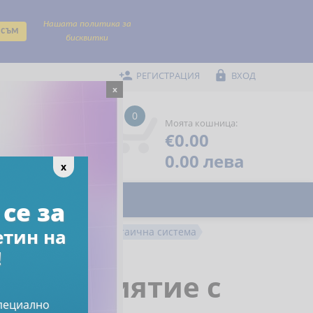
Нашата политика за
 съм
бисквитки


РЕГИСТРАЦИЯ
ВХОД
x
0
Моята кошница:
€0.00
Помощ

Предпочитани

0.00 лева
x
се за
етин на
а предприятие с фотоволтаична система
!
 предприятие с
специално