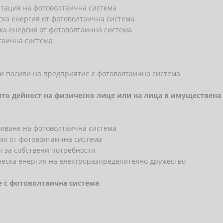
атация на фотоволтаична система
ска енергия от фотоволтаична система
ка енергия от фотоволтаична система
лтаична система
 и пасиви на предприятие с фотоволтаична система
като дейност на физическо лице или на лица в имуществен
ояване на фотоволтаична система
гия от фотоволтаична система
я за собствени потребности
ческа енергия на електроразпределително дружество
е с фотоволтаична система