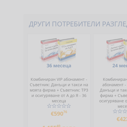
ДРУГИ ПОТРЕБИТЕЛИ РАЗГЛЕД
Комбиниран VIP абонамент -
Комбинира
Съветник: Данъци и такси на
абонамент -
моята фирма + Съветник: ТРЗ
Данъци и так
и осигуряване от А до Я - 36
фирма + Съве
месеца
осигуряване от
мес
76
€590
€42
40