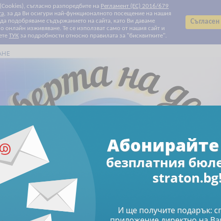
 (Cookies), съгласно разпоредбите на
Регламент (ЕС) 2016/679
та
, за да Ви осигури най-функционалното посещение на нашия
т да подобряваме съдържанието на сайта, като Ви даваме
Съгласен
 онлайн изживяване. Те се използват само от нашия сайт и
ете
ТУК
за подробности относно правилата за "бисквитките".
АНЕ
Всички категории
Всички категории
Биографии
Данъчно облагане и такси
Електронни книги
Електронни списания
За Вашите деца и внуци
За родители
За храната с любов
Здраве
Клубни карти и ваучери
Печатни списания
Право
Продажби и маркетинг
Професионални умения
Свободно време
Счетоводство
Труд и осигуряване
Финанси и инвестиции
Човешки ресурси
Абонирайте 
Намаления
Абонирайте се за бюлетин
безплатния бюл
Право
Книги
Административно право и процес - 2022
straton.bg
 право и процес - 20
И ще получите подарък: 
приложение директно на Ва