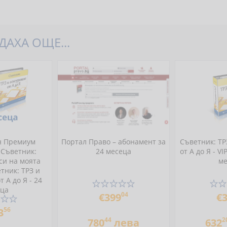
АХА ОЩЕ...
н Премиум
Портал Право – абонамент за
Съветник: ТР
 Съветник:
24 месеца
от А до Я - V
си на моята
ме
тник: ТРЗ и
 А до Я - 24
еца
04
€399
€
56
3
44
2
780
лева
632