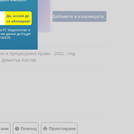
Добавете в кошницата
а РС Издателство и
 ми данни да бъдат
16/679
 и процесуално право - 2022 - под
р Димитър Костов
тани
Помощ
Принтиране

