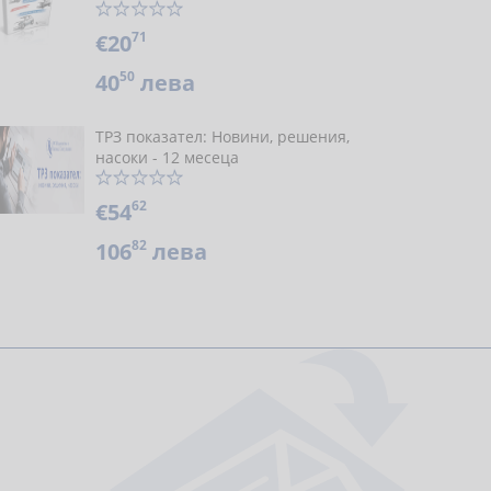
71
€20
50
40
лева
ТРЗ показател: Новини, решения,
насоки - 12 месеца
62
€54
82
106
лева