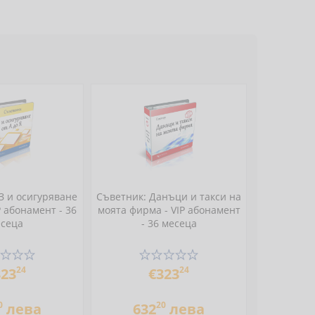
З и осигуряване
Съветник: Данъци и такси на
IP абонамент - 36
моята фирма - VIP абонамент
сеца
- 36 месеца
24
24
323
€323
0
20
лева
632
лева