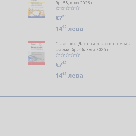
бр. 53, юли 2026 г.
63
€7
92
14
лева
Съветник: Данъци и такси на моята
фирма, бр. 66, юли 2026 г
63
€7
92
14
лева