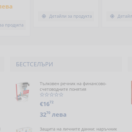
лева
Детайли за продукта
Детайл


за продукта
БЕСТСЕЛЪРИ
Тълковен речник на финансово-
счетоводните понятия
72
€16
70
32
лева
Я
Защита на личните данни: наръчник