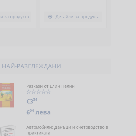
и за продукта
Детайли за продукта

НАЙ-РАЗГЛЕЖДАНИ
Разкази от Елин Пелин
34
€3
54
6
лева
Автомобили: Данъци и счетоводство в
практиката