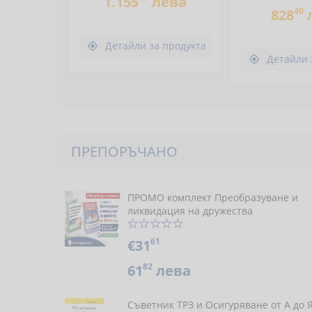
1.155
лева
40
828
Детайли за продукта

Детайли 

ПРЕПОРЪЧАНО
ПРОМО комплект Преобразуване и
ликвидация на дружества
61
€31
82
61
лева
Съветник ТРЗ и Осигуряване от А до 