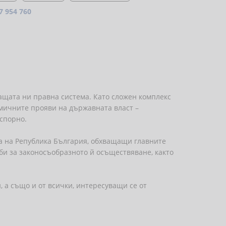
7 954 760
щата ни правна система. Като сложен комплекс
мичните прояви на държавната власт –
спорно.
а на Република България, обхващащи главните
би за законосъобразното й осъществяване, както
 а също и от всички, интересуващи се от