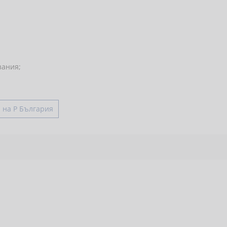
зания;
 на Р България