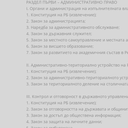
РАЗДЕЛ ПЪРВИ – АДМИНИСТРАТИВНО ПРАВО
I. Органи и администрация на изпълнителната вл
1. Конституция на РБ (извлечение);
2. Закон за администрацията;
3. Наредба за административното обслужване;
4. Закон за държавния служител;
5. Закон за местното самоуправление и местната 
6. Закон за висшето образование;
7. Закон за развитието на академичния състав в 
II. Административно-териториално устройство на
1. Конституция на РБ (извлечение);
2. Закон за административно-териториалното уст
3. Закон за териториалното деление на столичнат
III. Контрол и отговорност в държавното управлен
1. Конституция на РБ (извлечение);
2. Закон за отговорността на държавата и общинит
3. Закон за достъп до обществена информация;
4. Закон за защита на личните данни;
5. Закон за омбудсмана.