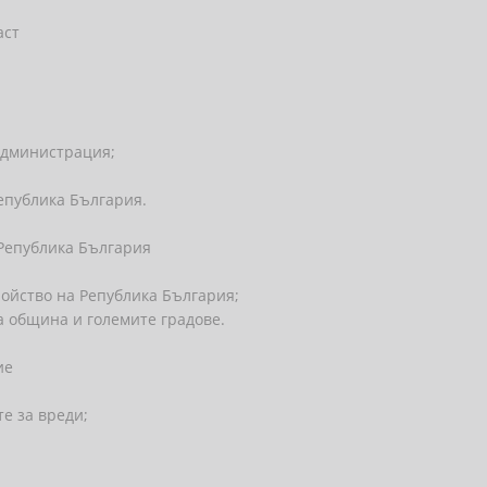
аст
администрация;
Република България.
 Република България
ройство на Република България;
а община и големите градове.
ие
е за вреди;