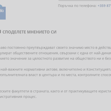
Поръчка по телефона:
+359 87
СПОДЕЛЕТЕ МНЕНИЕТО СИ

во постоянно преутвърждават своето значимо място в действа
гулират обществените отношения, свързани с една от най-дина
чието значение за цялостното развитие на обществото ни е без
 най-важните нормативни актове, включително и Конституцият
зпълнителната власт в центъра и по места, контролните спосо
ките факултети в страната, както и от практикуващите юристи,
истративния процес.