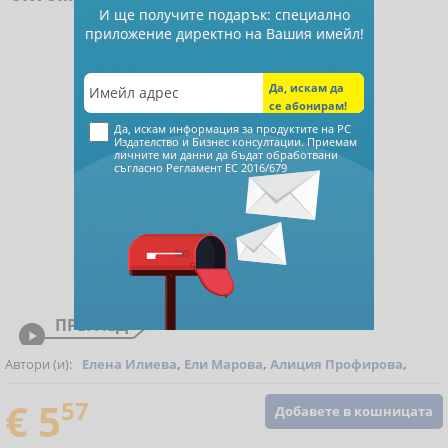
И ще получите подарък: специално
приложение директно на Вашия имейл!
Да, искам информация за продуктите на РС
Издателство и Бизнес консултации. Приемам
личните ми данни да бъдат обработвани
съгласно
Регламент ЕС 2016/679
ПРЕГЛЕД

Автори (и):
Елена Илиева
,
Ели Марова
,
Алиция Профирова
,
€ 5
57
Добавете в кошницата