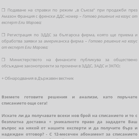
❒ Подаване на справки по режим „в Съюза“ при продажби през
Амазон Франция с френски ДДС номер –
Готово решение на казус от
експерт Ели Марова;
❒ Регистрация по ЗДДС за българска фирма, която ще приема и
обработва заявки за американска фирма –
Готово решение на казус
от експерт Ели Марова;
❒ Министерството на финансите публикува за обществено
обсъждане законопроекти за промени в ЗДДС, ЗАДС и ЗКПО;
+ Обнародвания в Държавен вестник
Вземете готовите решения и анализи, като поръчате
списанието още сега!
Искате ли да получавате всеки нов брой на списанието и то с
безплатна доставка + уникалното право да зададете Ваш
въпрос на някой от нашите експерти и да получите бърз и
надежден отговор? - С 12-месечен абонамент за списанието