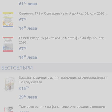
61
82
лева
Съветник ТРЗ и Осигуряване от А до Я бр. 53, юли 2026 г.
€7
63
14
92
лева
Съветник: Данъци и такси на моята фирма, бр. 66, юли
2026 г
€7
63
14
92
лева
БЕСТСЕЛЪРИ
Защита на личните данни: наръчник за счетоводители и
ТРЗ служители
€15
05
29
43
лева
Тълковен речник на финансово-счетоводните понятия
72