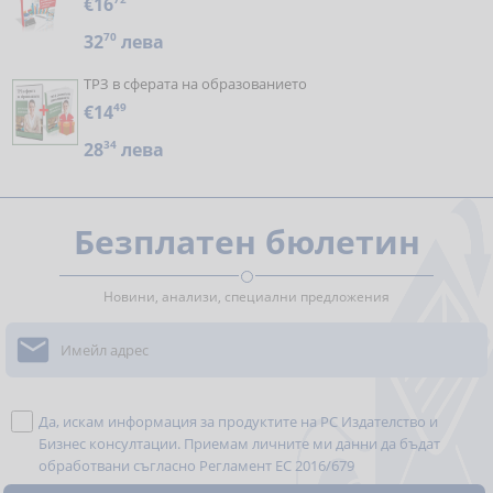
€16
32
70
лева
ТРЗ в сферата на образованието
€14
49
28
34
лева
Безплатен бюлетин
Новини, анализи, специални предложения

Да, искам информация за продуктите на РС Издателство и
Бизнес консултации. Приемам личните ми данни да бъдат
обработвани съгласно
Регламент ЕС 2016/679