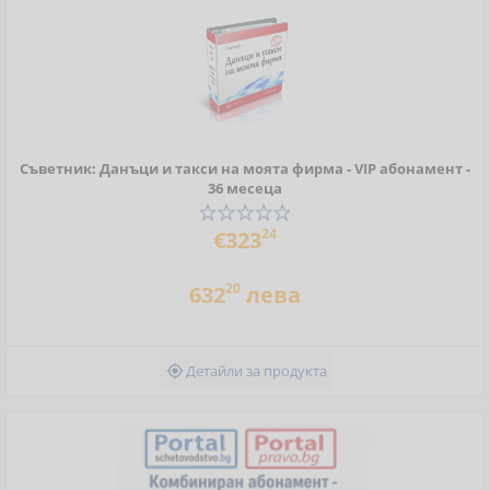
Съветник: Данъци и такси на моята фирма - VIP абонамент -
36 месеца
24
€323
20
632
лева
Детайли за продукта
