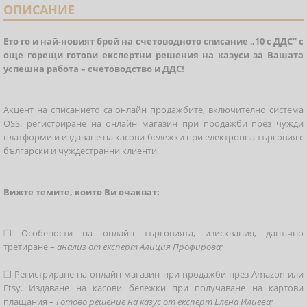
ОПИСАНИЕ
Ето го и най-новият брой на счетоводното списание „10 с ДДС“ с
още горещи готови експертни решения на казуси за Вашата
успешна работа – счетоводство и ДДС!
Акцент на списанието са онлайн продажбите, включително система
OSS, регистриране на онлайн магазин при продажби през чужди
платформи и издаване на касови бележки при електронна търговия с
български и чуждестранни клиенти.
Вижте темите, които Ви очакват:
❒ Особености на онлайн търговията, изисквания, данъчно
третиране –
анализ от експерт Алиция Профирова;
❒ Регистриране на онлайн магазин при продажби през Amazon или
Etsy. Издаване на касови бележки при получаване на картови
плащания –
Готово решение на казус от експерт Елена Илиева;