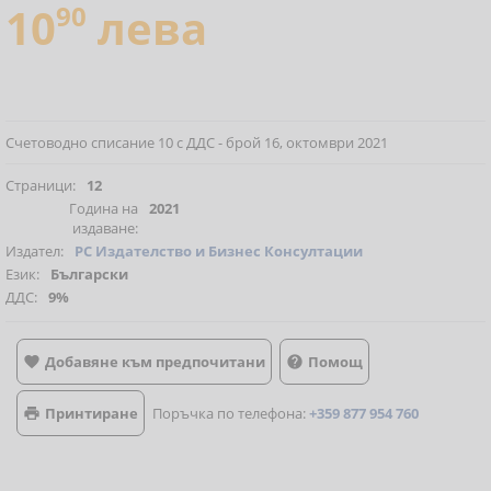
10
90
лева
Счетоводно списание 10 с ДДС - брой 16, октомври 2021
Страници:
12
Година на
2021
издаване:
Издател:
РС Издателство и Бизнес Консултации
Език:
Български
ДДС:
9%
Добавяне към предпочитани
Помощ


Принтиране
Поръчка по телефона:
+359 877 954 760
