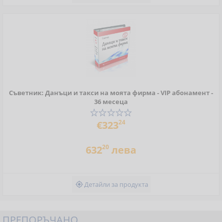
Съветник: Данъци и такси на моята фирма - VIP абонамент -
36 месеца
24
€323
20
632
лева
Детайли за продукта

ПРЕПОРЪЧАНО