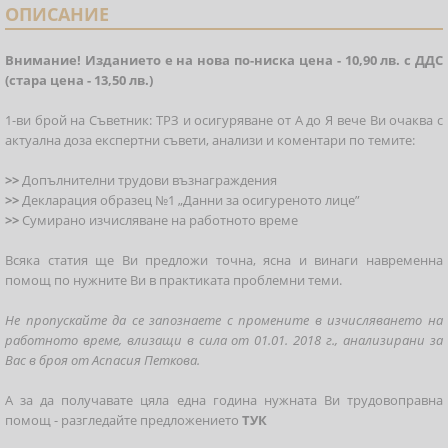
ОПИСАНИЕ
Внимание! Изданието е на нова по-ниска цена - 10,90 лв. с ДДС
(стара цена - 13,50 лв.)​
1-ви брой на Съветник: ТРЗ и осигуряване от А до Я вече Ви очаква с
актуална доза експертни съвети, анализи и коментари по темите:
>>
Допълнителни трудови възнаграждения
>>
Декларация образец №1 „Данни за осигуреното лице”
>>
Сумирано изчисляване на работното време
Всяка статия ще Ви предложи точна, ясна и винаги навременна
помощ по нужните Ви в практиката проблемни теми.
Не пропускайте да се запознаете с промените в изчисляването на
работното време, влизащи в сила от 01.01. 2018 г., анализирани за
Вас в броя от Аспасия Петкова.
А за да получавате цяла една година нужната Ви трудовоправна
помощ - разгледайте предложението
ТУК