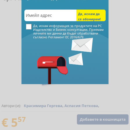
Да, искам информация за продуктите на РС
Издателство и Бизнес консултации. Приемам
личните ми данни да бъдат обработвани
съгласно
Регламент ЕС 2016/679
Автори (и):
Красимира Гергева
,
Аспасия Петкова
,
€ 5
57
Добавете в кошницата