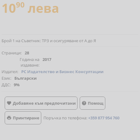
10
90
лева
Брой 1 на Съветник: ТРЗ и осигуряване от А до Я
Страници:
28
Година на
2017
издаване:
Издател:
РС Издателство и Бизнес Консултации
Език:
Български
ДДС:
9%
Добавяне към предпочитани
Помощ


Принтиране
Поръчка по телефона:
+359 877 954 760
