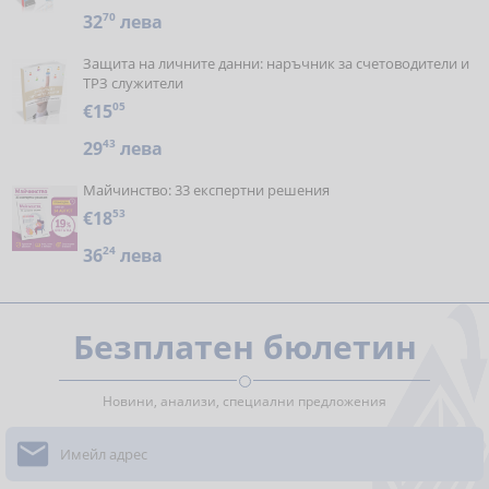
32
70
лева
Защита на личните данни: наръчник за счетоводители и
ТРЗ служители
€15
05
29
43
лева
Майчинство: 33 експертни решения
€18
53
36
24
лева
Безплатен бюлетин
Новини, анализи, специални предложения
