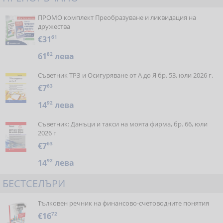
ПРОМО комплект Преобразуване и ликвидация на
дружества
€31
61
61
82
лева
Съветник ТРЗ и Осигуряване от А до Я бр. 53, юли 2026 г.
€7
63
14
92
лева
Съветник: Данъци и такси на моята фирма, бр. 66, юли
2026 г
€7
63
14
92
лева
БЕСТСЕЛЪРИ
Тълковен речник на финансово-счетоводните понятия
€16
72