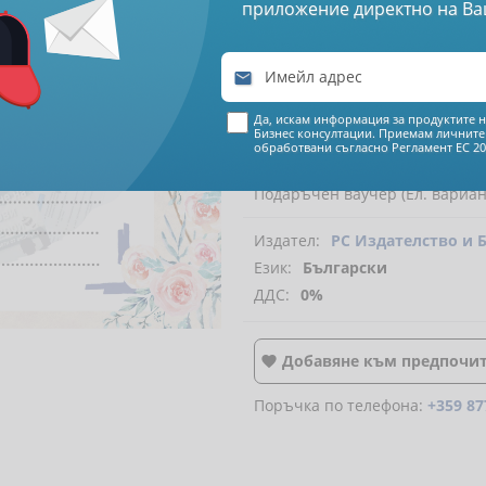
приложение директно на Ва
€ 0
00

0
00
лева
Да, искам информация за продуктите н
Бизнес консултации. Приемам личните
обработвани съгласно
Регламент ЕС 20
Подаръчен ваучер (Ел. вариан
Издател:
РС Издателство и 
Език:
Български
ДДС:
0%
Добавяне към предпочи

Поръчка по телефона:
+359 87