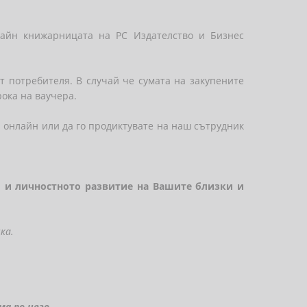
лайн книжарницата на РС Издателство и Бизнес
т потребителя. В случай че сумата на закупените
рока на ваучера.
 онлайн или да го продиктувате на наш сътрудник
то и личностното развитие на Вашите близки и
ка.
а по него.