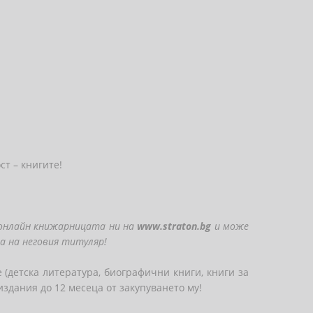
ст – книгите!
 онлайн книжарницата ни на
www.straton.bg
и може
а на неговия титуляр!
 (детска литература, биографични книги, книги за
издания до 12 месеца от закупуването му!