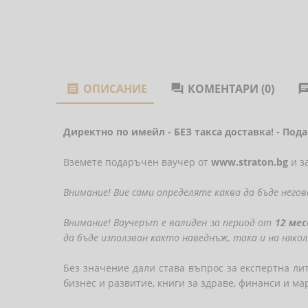
ОПИСАНИЕ
КОМЕНТАРИ (0)


Директно по имейл - БЕЗ такса доставка! - Под
Вземете подаръчен ваучер от
www.straton.bg
и з
Внимание! Вие сами определяте каква да бъде неговат
Внимание! Ваучерът е валиден за период от
12 мес
да бъде използван както наведнъж, така и на няк
Без значение дали става въпрос за експертна лит
бизнес и развитие, книги за здраве, финанси и ма