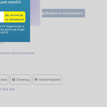
шия имейл!
Добавете в кошницата
а РС Издателство и
 ми данни да бъдат
16/679
т)
Бизнес Консултации
тани
Помощ
Принтиране


7 954 760