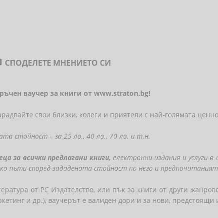
СПОДЕЛЕТЕ МНЕНИЕТО СИ

аръчен ваучер за книги от www.straton.bg!
арадвайте свои близки, колеги и приятели с най-голямата ценно
а стойност – за 25 лв., 40 лв., 70 лв. и т.н.
еца за всички предлагани книги,
електронни издания и услуги в
олко пъти според зададената стойност по него и предпочитаният
ература от РС Издателство, или пък за книги от други жанрове
ркетинг и др.), ваучерът е валиден дори и за нови, предстоящи 