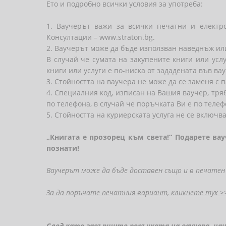
Ето и подробно всички условия за употреба:
1. Ваучерът важи за всички печатни и електр
Консултации – www.straton.bg.
2. Ваучерът може да бъде използван наведнъж или
В случай че сумата на закупените книги или усл
книги или услуги е по-ниска от зададената във ва
3. Стойността на ваучера не може да се заменя с 
4. Специалния код, изписан на Вашия ваучер, тр
по телефона, в случай че поръчката Ви е по телеф
5. Стойността на куриерската услуга не се включва
„Книгата е прозорец към света!“ Подарете ва
познати!
Ваучерът може да бъде доставен също и в печатен 
За да поръчате печатния вариант, кликнете тук >
След като завършите поръчката на ваучера, наш