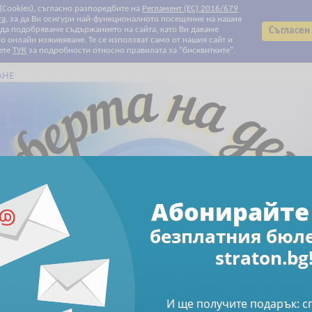
 (Cookies), съгласно разпоредбите на
Регламент (ЕС) 2016/679
та
, за да Ви осигури най-функционалното посещение на нашия
т да подобряваме съдържанието на сайта, като Ви даваме
Съгласен
 онлайн изживяване. Те се използват само от нашия сайт и
ете
ТУК
за подробности относно правилата за "бисквитките".
АНЕ
Всички категории
Всички категории
Биографии
Данъчно облагане и такси
Електронни книги
Електронни списания
За Вашите деца и внуци
За родители
За храната с любов
Здраве
Клубни карти и ваучери
Печатни списания
Право
Продажби и маркетинг
Професионални умения
Свободно време
Счетоводство
Труд и осигуряване
Финанси и инвестиции
Човешки ресурси
Намаления
Абонирайте се за бюлетин
Абонирайте 
безплатния бюл
Клубни карти и ваучери
Книги
Подаръчен ваучер (Ел. вар
straton.bg
 (Ел. вариант)
И ще получите подарък: 