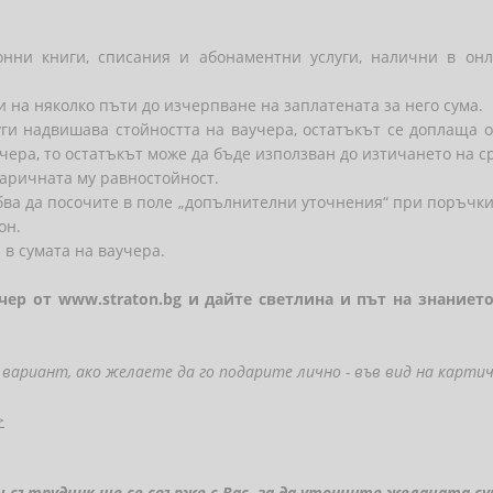
онни книги, списания и абонаментни услуги, налични в он
 на няколко пъти до изчерпване на заплатената за него сума.
уги надвишава стойността на ваучера, остатъкът се доплаща о
учера, то остатъкът може да бъде използван до изтичането на с
паричната му равностойност.
ябва да посочите в поле „допълнителни уточнения“ при поръчки
он.
 в сумата на ваучера.
учер от www.straton.bg и дайте светлина и път на знание
вариант, ако желаете да го подарите лично - във вид на картич
>
 сътрудник ще се свърже с Вас, за да уточните желаната сум