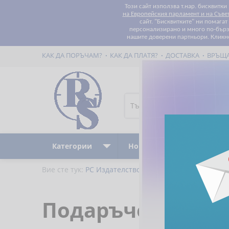
Този сайт използва т.нар. бисквитки
на Европейския парламент и на Съве
сайт. "Бисквитките" ни помага
персонализирано и много по-бързо
нашите доверени партньори. Кликн
КАК ДА ПОРЪЧАМ?
КАК ДА ПЛАТЯ?
ДОСТАВКА
ВРЪЩ
Категории
Ново
Бестселъри
Вие сте тук:
РС Издателство и Бизнес Консултации
Подаръчен ваучер