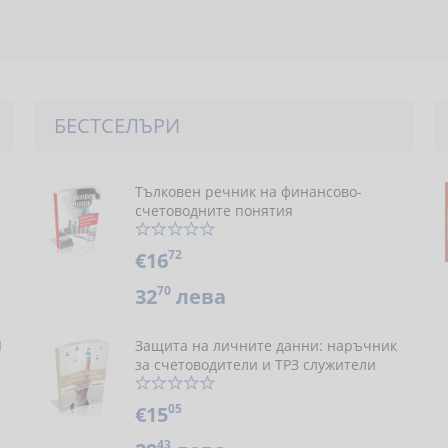
БЕСТСЕЛЪРИ
Тълковен речник на финансово-
счетоводните понятия
72
€16
70
32
лева
Я
Защита на личните данни: наръчник
за счетоводители и ТРЗ служители
05
€15
43