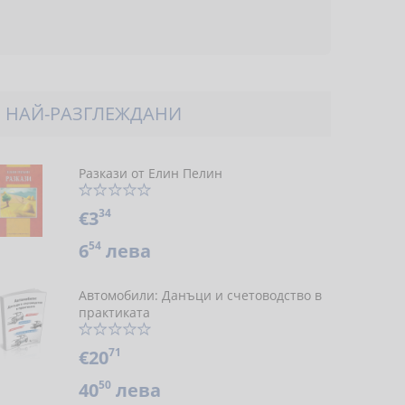
НАЙ-РАЗГЛЕЖДАНИ
Разкази от Елин Пелин
34
€3
54
6
лева
Автомобили: Данъци и счетоводство в
практиката
71
€20
50
40
лева