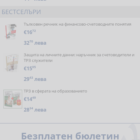
БЕСТСЕЛЪРИ
Тълковен речник на финансово-счетоводните понятия
€16
72
32
70
лева
Защита на личните данни: наръчник за счетоводители и
ТРЗ служители
€15
05
29
43
лева
ТРЗ в сферата на образованието
€14
49
28
34
лева
Безплатен бюлетин