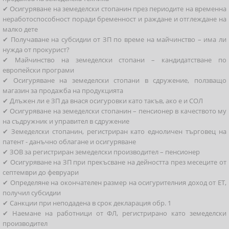
✔ Осигуряване на земеделски стопанин през периодите на временна
неработоспособност поради бременност и раждане и отглеждане на
малко дете
✔ Получаване на субсидии от ЗП по време на майчинство – има ли
нужда от прокурист?
✔ Майчинство на земеделски стопани – кандидатстване по
европейски програми
✔ Осигуряване на земеделски стопани в сдружение, ползващо
магазин за продажба на продукцията
✔ Длъжен ли е ЗП да внася осигуровки като такъв, ако е и СОЛ
✔ Осигуряване на земеделски стопанин – пенсионер в качеството му
на съдружник и управител в сдружение
✔ Земеделски стопанин, регистриран като едноличен търговец на
патент - данъчно облагане и осигуряване
✔ ЗОВ за регистриран земеделски производител – пенсионер
✔ Осигуряване на ЗП при прекъсване на дейността през месеците от
септември до февруари
✔ Определяне на окончателен размер на осигурителния доход от ЕТ,
получил субсидии
✔ Санкции при неподадена в срок декларация обр. 1
✔ Наемане на работници от ФЛ, регистрирано като земеделски
производител