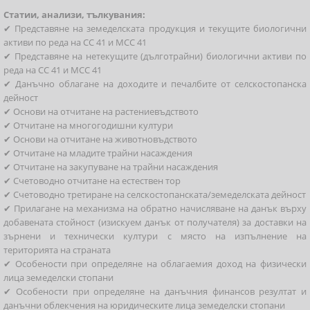
Статии, анализи, тълкувания:
✔ Представяне на земеделската продукция и текущите биологични
активи по реда на СС 41 и МСС 41
✔ Представяне на нетекущите (дълготрайни) биологични активи по
реда на СС 41 и МСС 41
✔ Данъчно облагане на доходите и печалбите от селскостопанска
дейност
✔ Основи на отчитане на растениевъдството
✔ Отчитане на многогодишни култури
✔ Основи на отчитане на животновъдството
✔ Отчитане на младите трайни насаждения
✔ Отчитане на закупуване на трайни насаждения
✔ Счетоводно отчитане на естествен тор
✔ Счетоводно третиране на селскостопанската/земеделската дейност
✔ Прилагане на механизма на обратно начисляване на данък върху
добавената стойност (изискуем данък от получателя) за доставки на
зърнени и технически култури с място на изпълнение на
територията на страната
✔ Особености при определяне на облагаемия доход на физически
лица земеделски стопани
✔ Особености при определяне на данъчния финансов резултат и
данъчни облекчения на юридическите лица земеделски стопани