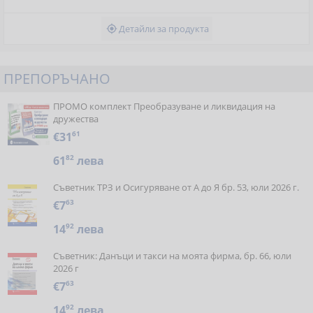
Детайли за продукта

ПРЕПОРЪЧАНО
ПРОМО комплект Преобразуване и ликвидация на
дружества
€31
61
61
82
лева
Съветник ТРЗ и Осигуряване от А до Я бр. 53, юли 2026 г.
€7
63
14
92
лева
Съветник: Данъци и такси на моята фирма, бр. 66, юли
2026 г
€7
63
14
92
лева