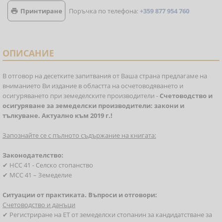
Принтиране
Поръчка по телефона:
+359 877 954 760

ОПИСАНИЕ
В отговор на десетките запитвания от Ваша страна предлагаме на
вниманието Ви издание в областта на осчетоводяването и
осигуряването при земеделските производители -
Счетоводство и
осигуряване за земеделски производители: закони и
тълкуване.
Актуално към 2019 г.!
Запознайте се с пълното съдържание на книгата:
Законодателство:
✔ НСС 41 - Селско стопанство
✔ МСС 41 – Земеделие
Ситуации от практиката. Въпроси и отговори:
Счетоводство и данъци
✔ Регистриране на ЕТ от земеделски стопанин за кандидатстване за