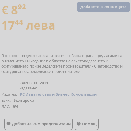
€ 8
92
Добавете в кошницата
17
44
лева
В отговор на десетките запитвания от Ваша страна предлагаме на
вниманието Ви издание в областта на осчетоводяването и
осигуряването при земеделските производители - Счетоводство и
осигуряване за земеделски производители
Година на
2019
издаване:
Издател:
РС Издателство и Бизнес Консултации
Език:
Български
ДДС:
9%
Добавяне към предпочитани
Помощ

