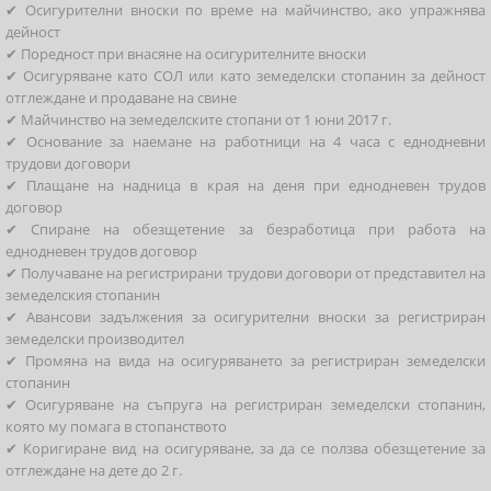
✔ Осигурителни вноски по време на майчинство, ако упражнява
дейност
✔ Поредност при внасяне на осигурителните вноски
✔ Осигуряване като СОЛ или като земеделски стопанин за дейност
отглеждане и продаване на свине
✔ Майчинство на земеделските стопани от 1 юни 2017 г.
✔ Основание за наемане на работници на 4 часа с еднодневни
трудови договори
✔ Плащане на надница в края на деня при еднодневен трудов
договор
✔ Спиране на обезщетение за безработица при работа на
еднодневен трудов договор
✔ Получаване на регистрирани трудови договори от представител на
земеделския стопанин
✔ Авансови задължения за осигурителни вноски за регистриран
земеделски производител
✔ Промяна на вида на осигуряването за регистриран земеделски
стопанин
✔ Осигуряване на съпруга на регистриран земеделски стопанин,
която му помага в стопанството
✔ Коригиране вид на осигуряване, за да се ползва обезщетение за
отглеждане на дете до 2 г.