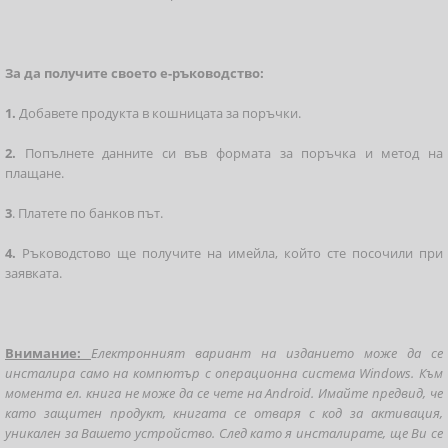
За да получите своето е-ръководство:
1.
Добавете продукта в кошницата за поръчки.
2.
Попълнете данните си във формата за поръчка и метод на
плащане.
3
. Платете по банков път.
4.
Ръководстово ще получите на имейла, който сте посочили при
заявката.
Внимание:
Електронният вариант на изданието може да се
инсталира само на компютър с операционна система Windows. Към
момента ел. книга не може да се чете на Android. Имайте предвид, че
като защитен продукт, книгата се отваря с код за активация,
уникален за Вашето устройство. След като я инсталирате, ще Ви се