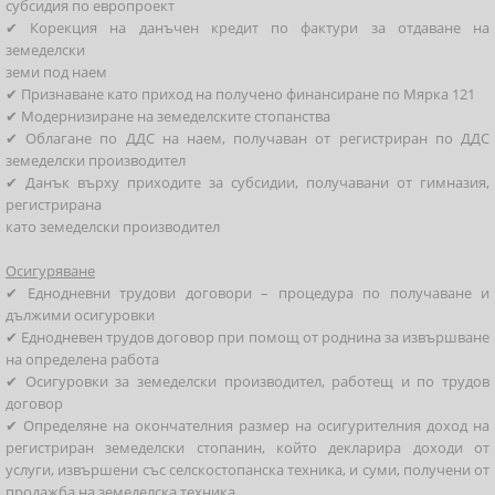
субсидия по европроект
✔ Корекция на данъчен кредит по фактури за отдаване на
земеделски
земи под наем
✔ Признаване като приход на получено финансиране по Мярка 121
✔ Модернизиране на земеделските стопанства
✔ Облагане по ДДС на наем, получаван от регистриран по ДДС
земеделски производител
✔ Данък върху приходите за субсидии, получавани от гимназия,
регистрирана
като земеделски производител
Осигуряване
✔ Еднодневни трудови договори – процедура по получаване и
дължими осигуровки
✔ Еднодневен трудов договор при помощ от роднина за извършване
на определена работа
✔ Осигуровки за земеделски производител, работещ и по трудов
договор
✔ Определяне на окончателния размер на осигурителния доход на
регистриран земеделски стопанин, който декларира доходи от
услуги, извършени със селскостопанска техника, и суми, получени от
продажба на земеделска техника