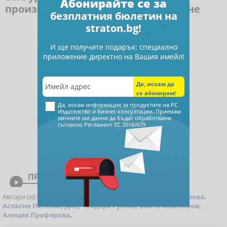
Абонирайте се за
производители: закони и тълкуване
безплатния бюлетин на
straton.bg!
И ще получите подарък: специално
приложение директно на Вашия имейл!
Да, искам информация за продуктите на РС
Издателство и Бизнес консултации. Приемам
личните ми данни да бъдат обработвани
съгласно
Регламент ЕС 2016/679
ПРЕГЛЕД

Автори (и):
Красимира Гергева
,
Елена Илиева
,
Ели Марова
,
Аспасия Петкова
,
Доц. Теодора Рупска
,
Бойчо Момчилов
,
Алиция Профирова
,