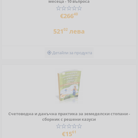
месеца - 10 въпроса
40
€266
02
521
лева
Детайли за продукта

Счетоводна и данъчна практика за земеделски стопани -
сборник с решени казуси
61
€15