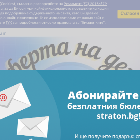
 (Cookies), съгласно разпоредбите на
Регламент (ЕС) 2016/679
та
, за да Ви осигури най-функционалното посещение на нашия
т да подобряваме съдържанието на сайта, като Ви даваме
Съгласен
 онлайн изживяване. Те се използват само от нашия сайт и
ете
ТУК
за подробности относно правилата за "бисквитките".
АНЕ
Всички категории
Всички категории
Биографии
Данъчно облагане и такси
Електронни книги
Електронни списания
За Вашите деца и внуци
За родители
За храната с любов
Здраве
Клубни карти и ваучери
Печатни списания
Право
Продажби и маркетинг
Професионални умения
Свободно време
Счетоводство
Труд и осигуряване
Финанси и инвестиции
Човешки ресурси
Намаления
Абонирайте се за бюлетин
Абонирайте 
безплатния бюл
Електронни книги
Електронен формат
четите в бюджетните организации - вземания и задължения
straton.bg
рмат: Счетоводни асп
И ще получите подарък: 