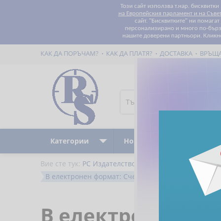
Този сайт използва т.нар. бисквитки
на Европейския парламент и на Съве
сайт. "Бисквитките" ни помага
персонализирано и много по-бързо
нашите доверени партньори. Кликн
КАК ДА ПОРЪЧАМ?
КАК ДА ПЛАТЯ?
ДОСТАВКА
ВРЪЩ
Категории
Ново
Бестселъри
Вие сте тук:
РС Издателство и Бизнес Консултации
В електронен формат: Счетоводни аспекти на раз
В електронен фо