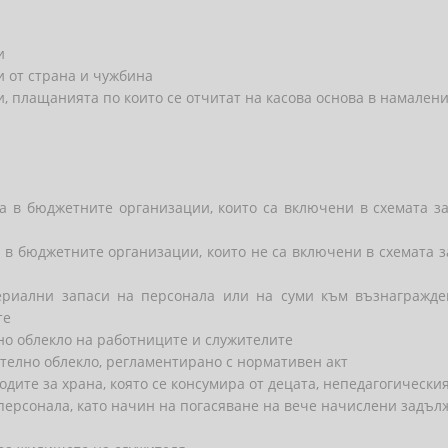
и
и от страна и чужбина
, плащанията по които се отчитат на касова основа в намалени
а в бюджетните организации, които са включени в схемата 
 в бюджетните организации, които не са включени в схемата
ериални запаси на персонала или на суми към възнагражде
те
но облекло на работниците и служителите
ително облекло, регламентирано с нормативен акт
одите за храна, която се консумира от децата, непедагогическ
 персонала, като начин на погасяване на вече начислени задъ