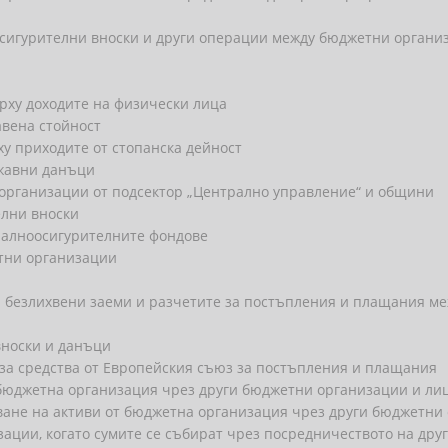
осигурителни вноски и други операции между бюджетни органи
рху доходите на физически лица
авена стойност
ху приходите от стопанска дейност
ржавни данъци
 организации от подсектор „Централно управление“ и общини
елни вноски
иалноосигурителните фондове
етни организации
и безлихвени заеми и разчетите за постъпления и плащания м
вноски и данъци
 за средства от Европейския съюз за постъпления и плащания
 бюджетна организация чрез други бюджетни организации и ли
ване на активи от бюджетна организация чрез други бюджетни
ации, когато сумите се събират чрез посредничеството на др