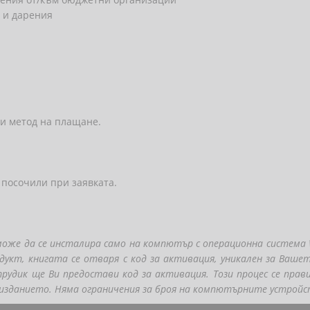
 и дарения
и метод на плащане.
 посочили при заявката.
же да се инсталира само на компютър с операционна система W
дукт, книгата се отваря с код за активация, уникален за Ваше
трудик ще Ви предостави код за активация. Този процес се пра
 изданието. Няма ограничения за броя на компютърните устрой