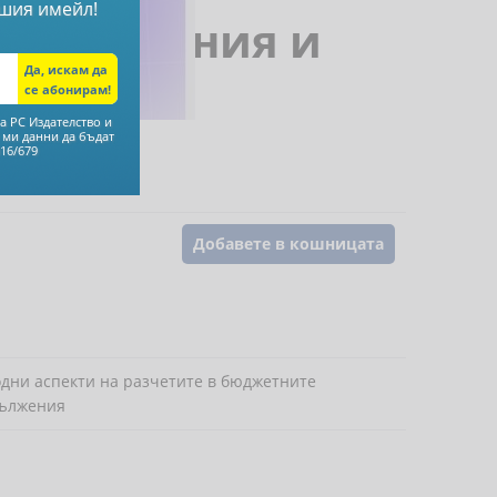
шия имейл!
 - вземания и
а РС Издателство и
 ми данни да бъдат
16/679
Ималова
,
Добавете в кошницата
одни аспекти на разчетите в бюджетните
дължения