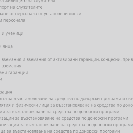
 за жилището на служителя
порт на служителите
ане от персонала от установени липси
м персонала
и и ученици
и лица
 вземания и вземания от активирани гаранции, концесии, прив
и вземания
рани гаранции
и
изация
та за възстановяване на средства по донорски програми и свъ
ятия и физически лица за възстановяване на средства по дон
ии за възстановяване на средства по донорски програми
зации за възстановяване на средства по донорски програми
анизации за възстановяване на средства по донорски програм
ца за възстановяване на средства по донорски програми