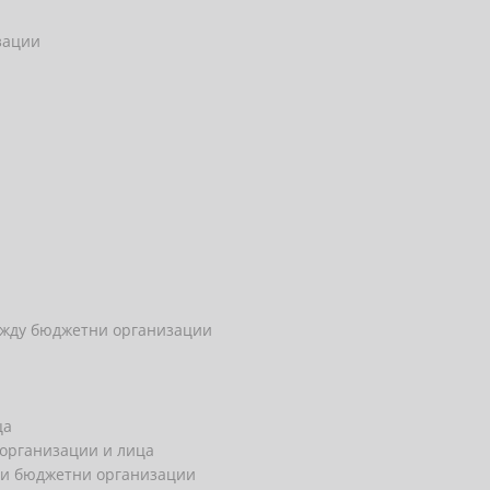
зации
ежду бюджетни организации
ца
 организации и лица
уги бюджетни организации