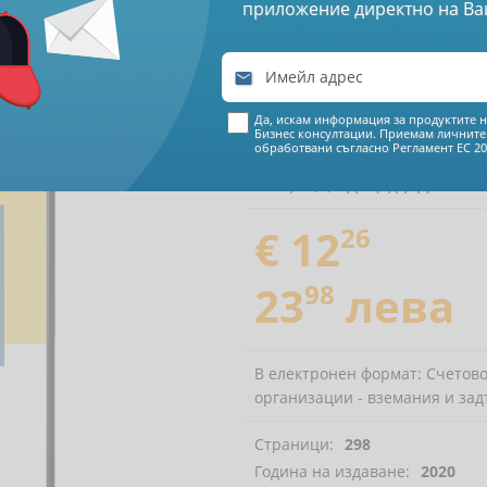
приложение директно на Ва
жетните организации

Да, искам информация за продуктите н
Бизнес консултации. Приемам личните
обработвани съгласно
Регламент ЕС 20
Автори (и):
Доц. д-р Диана 
€ 12
26
23
98
лева
В електронен формат: Счетов
организации - вземания и за
Страници:
298
Година на издаване:
2020