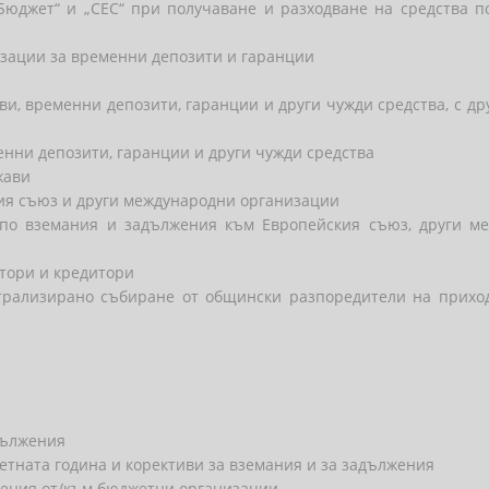
Бюджет“ и „СЕС“ при получаване и разходване на средства 
зации за временни депозити и гаранции
хви, временни депозити, гаранции и други чужди средства, с д
нни депозити, гаранции и други чужди средства
жави
кия съюз и други международни организации
 по вземания и задължения към Европейския съюз, други м
итори и кредитори
трализирано събиране от общински разпоредители на прихо
адължения
четната година и корективи за вземания и за задължения
лжения от/към бюджетни организации