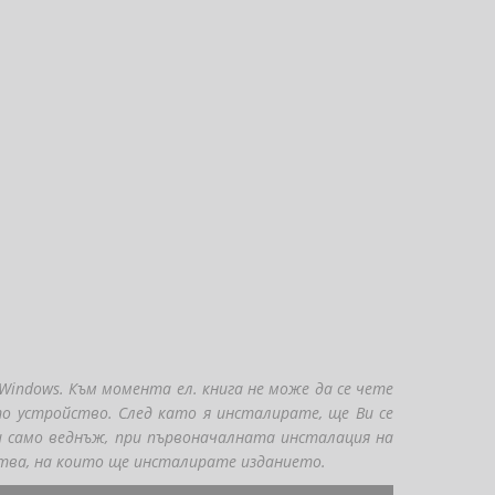
indows. Към момента ел. книга не може да се чете
то устройство. След като я инсталирате, ще Ви се
ви само веднъж, при първоначалната инсталация на
ства, на които ще инсталирате изданието.