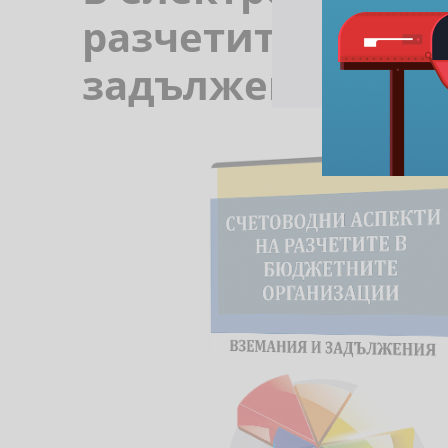
разчетите в бюд
задължения