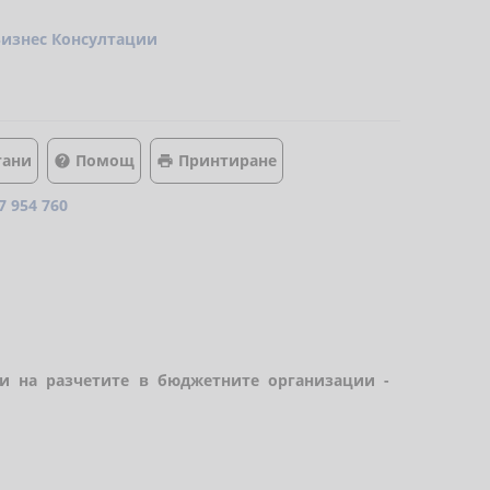
Бизнес Консултации
тани
Помощ
Принтиране


7 954 760
ти на разчетите в бюджетните организации -