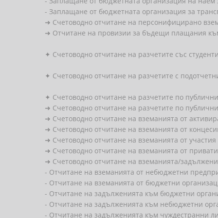
- Заплащане от бюджетната организация на наем
- Заплащане от бюджетната организация за транс
➜ Счетоводно отчитане на персонифицирано взем
➜ Отчитане на провизии за бъдещи плащания къ
✦ Счетоводно отчитане на разчетите със студент
✦ Счетоводно отчитане на разчетите с подотчетн
✦ Счетоводно отчитане на разчетите по публични
➜ Счетоводно отчитане на разчетите по публичн
➜ Счетоводно отчитане на вземанията от активи
➜ Счетоводно отчитане на вземанията от концеси
➜ Счетоводно отчитане на вземанията от участия
➜ Счетоводно отчитане на вземанията от приват
➜ Счетоводно отчитане на вземанията/задължения
- Отчитане на вземанията от небюджетни предпри
- Отчитане на вземанията от бюджетни организац
- Отчитане на задълженията към бюджетни органи
- Отчитане на задълженията към небюджетни орг
- Отчитане на задълженията към чуждестранни ли