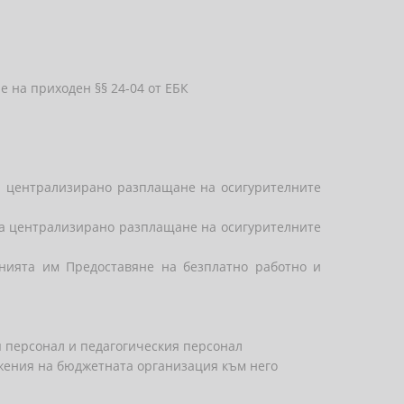
е на приходен §§ 24-04 от ЕБК
за централизирано разплащане на осигурителните
 за централизирано разплащане на осигурителните
нията им Предоставяне на безплатно работно и
ия персонал и педагогическия персонал
лжения на бюджетната организация към него