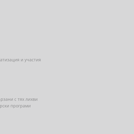
атизация и участия
рзани с тях лихви
орски програми
и