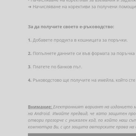
➜ Начисляване на корективи за получени помощи
За да получите своето е-ръководство:
1.
Добавете продукта в кошницата за поръчки.
2.
Попълнете данните си във формата за поръчка 
3
. Платете по банков път.
4.
Ръководстово ще получите на имейла, който сте
Внимание:
Електронният вариант на изданието мо
на Android. Имайте предвид, че като защитен про
отвори прозорче с уникален код, по който наш съ
компютъра Ви, с цел защита авторските права на