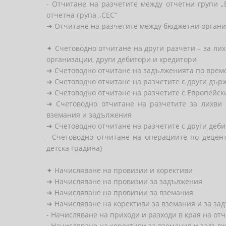
- Отчитане на разчетите между отчетни групи „
отчетна група „СЕС“
➜ Отчитане на разчетите между бюджетни органи
✦ Счетоводно отчитане на други разчети – за ли
организации, други дебитори и кредитори
➜ Счетоводно отчитане на задълженията по време
➜ Счетоводно отчитане на разчетите с други дър
➜ Счетоводно отчитане на разчетите с Европейс
➜ Счетоводно отчитане на разчетите за лихви
вземания и задължения
➜ Счетоводно отчитане на разчетите с други деб
- Счетоводно отчитане на операциите по децен
детска градина)
✦ Начисляване на провизии и корективи
➜ Начисляване на провизии за задължения
➜ Начисляване на провизии за вземания
➜ Начисляване на корективи за вземания и за з
- Начисляване на приходи и разходи в края на от
- Начисляване на корективи за вземания и задъ