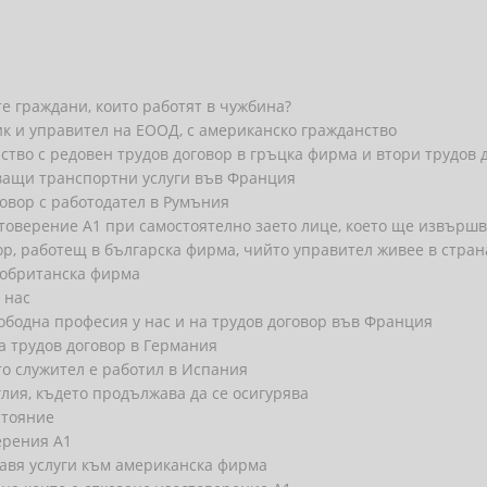
те граждани, които работят в чужбина?
к и управител на ЕООД, с американско гражданство
ство с редовен трудов договор в гръцка фирма и втори трудов 
ващи транспортни услуги във Франция
овор с работодател в Румъния
товерение А1 при самостоятелно заето лице, което ще извършв
, работещ в българска фирма, чийто управител живее в стран
кобританска фирма
 нас
ободна професия у нас и на трудов договор във Франция
 трудов договор в Германия
то служител е работил в Испания
глия, където продължава да се осигурява
стояние
ерения А1
тавя услуги към американска фирма