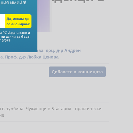
шия имейл!
труд и
а РС Издателство и
 ми данни да бъдат
16/679
ва
,
Аспасия Петкова
,
доц. д-р Андрей
ва
,
Проф. д-р Любка Ценова
,
Добавете в кошницата
 в чужбина. Чужденци в България - практически
не