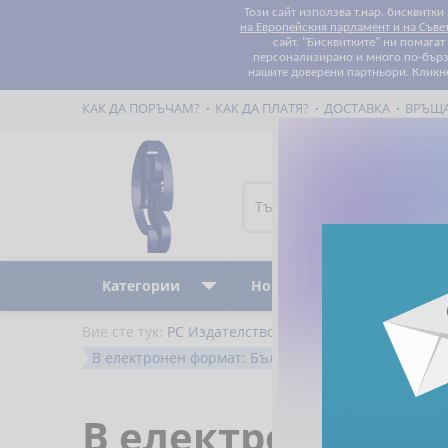
Този сайт използва т.нар. бисквитки
на Европейския парламент и на Съве
сайт. "Бисквитките" ни помага
персонализирано и много по-бързо
нашите доверени партньори. Кликн
КАК ДА ПОРЪЧАМ?
КАК ДА ПЛАТЯ?
ДОСТАВКА
ВРЪЩ
Категории
Ново
Бестселъри
Вие сте тук:
РС Издателство и Бизнес Консултации
В електронен формат: Българи в чужбина. Чужден
В електронен фо