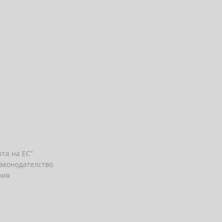
та на ЕС”
законодателство
рия