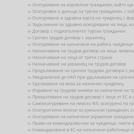
➯ Осигуряване на израелски гражданин, който ще 
➯ Осигуровки и данъци за турски гражданин, с ко
➯ Осигуряване и здравна карта на чужденец с фи
➯ Задължение за здравно осигуряване на лица, ко
➯ Договор с подизпълнител турски гражданин
➯ Срочен трудов договор с украинец
➯ Осигуряване на назначени на работа чужденци 
➯ Назначаване на трудов договор на лице, живее
➯ Назначаване на лица от трети страни
➯ Назначаване на украинец на трудов договор
➯ Продължаване на срочни трудови договори с у
➯ Уведомление до НАП при удължаване на срочен 
➯ Удължаване на виза за назначен чужденец
➯ Издаване на трудови книжки за назначени на т
➯ Прекратяване на трудов договор с лице от ЕС в с
➯ Самоосигуряване на немско ФЛ, осигурено по т
➯ Осигурителни вноски за румънски гражданин, с
➯ Осигуряване на назначени украински граждани
➯ Право на командировъчни за чужденци, наети в
➯ Командироване в ЕС на назначени работници от