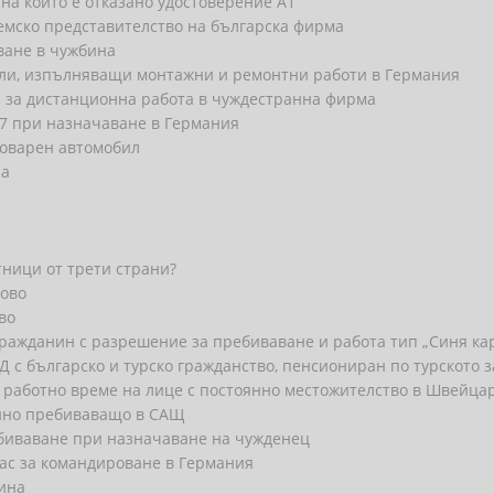
на които е отказано удостоверение А1
немско представителство на българска фирма
ване в чужбина
ли, изпълняващи монтажни и ремонтни работи в Германия
н за дистанционна работа в чуждестранна фирма
 7 при назначаване в Германия
оварен автомобил
на
тници от трети страни?
сово
во
ражданин с разрешение за пребиваване и работа тип „Синя кар
Д с българско и турско гражданство, пенсиониран по турското 
 работно време на лице с постоянно местожителство в Швейца
янно пребиваващо в САЩ
ебиваване при назначаване на чужденец
нас за командироване в Германия
ина