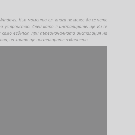
indows. Към момента ел. книга не може да се чете
то устройство. След като я инсталирате, ще Ви се
ви само веднъж, при първоначалната инсталация на
тва, на които ще инсталирате изданието.