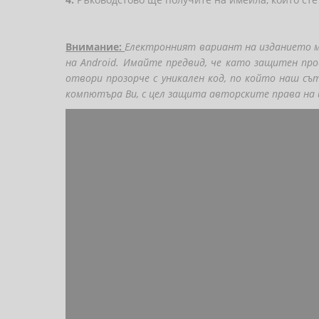
Внимание:
Електронният вариант на изданието мо
на Android. Имайте предвид, че като защитен про
отвори прозорче с уникален код, по който наш съ
компютъра Ви, с цел защита авторските права на