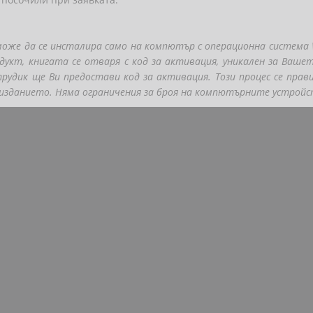
же да се инсталира само на компютър с операционна система W
дукт, книгата се отваря с код за активация, уникален за Ваше
трудик ще Ви предостави код за активация. Този процес се пра
 изданието. Няма ограничения за броя на компютърните устройс