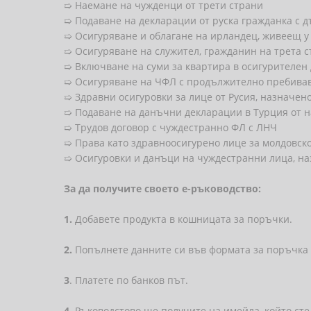
➯ Наемане на чужденци от трети страни
➯ Подаване на декларации от руска гражданка с 
➯ Осигуряване и облагане на ирландец, живеещ у
➯ Осигуряване на служител, гражданин на трета 
➯ Включване на суми за квартира в осигурителен 
➯ Осигуряване на ЧФЛ с продължително пребивав
➯ Здравни осигуровки за лице от Русия, назначено
➯ Подаване на данъчни декларации в Турция от н
➯ Трудов договор с чуждестранно ФЛ с ЛНЧ
➯ Права като здравноосигурено лице за молдовск
➯ Осигуровки и данъци на чуждестранни лица, на
За да получите своето е-ръководство:
1.
Добавете продукта в кошницата за поръчки.
2.
Попълнете данните си във формата за поръчка 
3
. Платете по банков път.
4.
Ръководстово ще получите на имейла, който сте