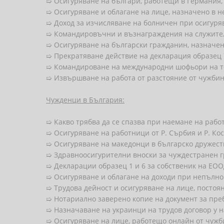
➯ Осигуряване на българи, работещи в Германия, 
➯ Осигуряване и облагане на лице, назначено в 
➯ Доход за изчисляване на болничен при осигуря
➯ Командировъчни и възнаграждeния на служите
➯ Осигуряване на български гражданин, назначе
➯ Прекратяване действие на декларация образец
➯ Командироване на международни шофьори на т
➯ Извършване на работа от разстояние от чужби
Чужденци в България:
➯ Какво трябва да се спазва при наемане на рабо
➯ Осигуряване на работници от Р. Сърбия и Р. Ко
➯ Осигуряване на македонци в българско дружест
➯ Здравноосигурителни вноски за чуждестранен г
➯ Декларации образец 1 и 6 за собственик на ЕОО
➯ Осигуряване и облагане на доходи при непълно
➯ Трудова дейност и осигуряване на лице, посто
➯ Нотариално заверено копие на документ за пр
➯ Назначаване на украинци на трудов договор у 
➯ Осигуряване на лице, работещо онлайн от чужб