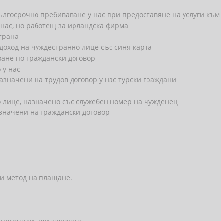
дългосрочно пребиваване у нас при предоставяне на услуги къ
 нас, но работещ за ирландска фирма
страна
доход на чуждестранно лице със синя карта
ане по граждански договор
 у нас
азначени на трудов договор у нас турски граждани
о лице, назначено със служебен номер на чужденец
значени на граждански договор
и метод на плащане.
 посочили при заявката.