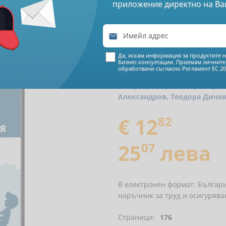
приложение директно на Ва
ически наръчник за 

Да, искам информация за продуктите н
Бизнес консултации. Приемам личните
обработвани съгласно
Регламент ЕС 20
Автори (и):
Красимира Герге
Александров
,
Теодора Диче
€ 12
82
25
07
лева
В електронен формат: Българи
наръчник за труд и осигурява
Страници:
176