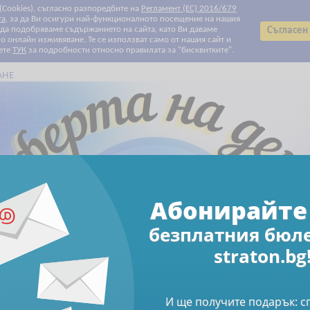
 (Cookies), съгласно разпоредбите на
Регламент (ЕС) 2016/679
та
, за да Ви осигури най-функционалното посещение на нашия
т да подобряваме съдържанието на сайта, като Ви даваме
Съгласен
 онлайн изживяване. Те се използват само от нашия сайт и
ете
ТУК
за подробности относно правилата за "бисквитките".
АНЕ
Всички категории
Всички категории
Биографии
Данъчно облагане и такси
Електронни книги
Електронни списания
За Вашите деца и внуци
За родители
За храната с любов
Здраве
Клубни карти и ваучери
Печатни списания
Право
Продажби и маркетинг
Професионални умения
Свободно време
Счетоводство
Труд и осигуряване
Финанси и инвестиции
Човешки ресурси
Намаления
Абонирайте се за бюлетин
Абонирайте 
безплатния бюл
Електронни книги
Електронен формат
ци в България - практически наръчник за труд и осигуряване
straton.bg
рмат: Българи в чуж
И ще получите подарък: 