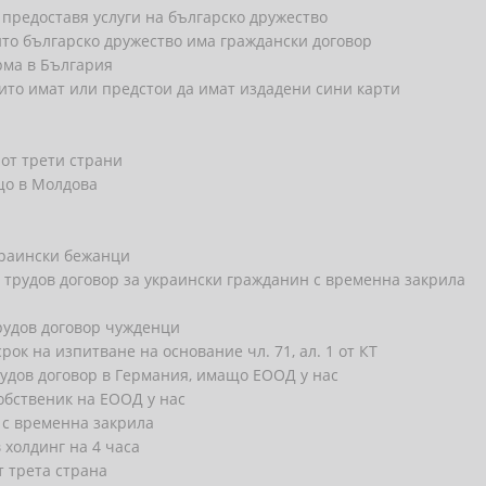
предоставя услуги на българско дружество
йто българско дружество има граждански договор
рма в България
ито имат или предстои да имат издадени сини карти
от трети страни
що в Молдова
краински бежанци
трудов договор за украински гражданин с временна закрила
рудов договор чужденци
рок на изпитване на основание чл. 71, ал. 1 от КТ
рудов договор в Германия, имащо ЕООД у нас
обственик на ЕООД у нас
 с временна закрила
 холдинг на 4 часа
 трета страна