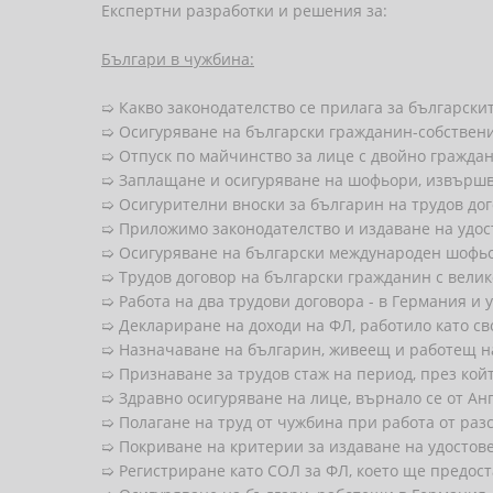
Експертни разработки и решения за:
Българи в чужбина:
➯ Какво законодателство се прилага за български
➯ Осигуряване на български гражданин-собствени
➯ Отпуск по майчинство за лице с двойно граждан
➯ Заплащане и осигуряване на шофьори, извърш
➯ Осигурителни вноски за българин на трудов дог
➯ Приложимо законодателство и издаване на удос
➯ Осигуряване на български международен шофьор
➯ Трудов договор на български гражданин с вели
➯ Работа на два трудови договора - в Германия и у
➯ Деклариране на доходи на ФЛ, работило като св
➯ Назначаване на българин, живеещ и работещ на
➯ Признаване за трудов стаж на период, през кой
➯ Здравно осигуряване на лице, върнало се от Ан
➯ Полагане на труд от чужбина при работа от раз
➯ Покриване на критерии за издаване на удостов
➯ Регистриране като СОЛ за ФЛ, което ще предос