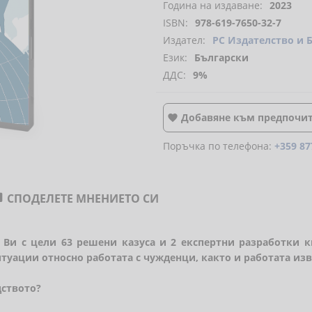
Година на издаване:
2023
ISBN:
978-619-7650-32-7
Издател:
РС Издателство и 
Език:
Български
ДДС:
9%
Добавяне към предпочи

Поръчка по телефона:
+359 87
СПОДЕЛЕТЕ МНЕНИЕТО СИ

Ви с цели 63 решени казуса и 2 експертни разработки 
туации относно работата с чужденци, както и работата изв
дството?