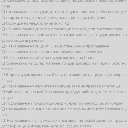
❑ Изискване за подписване на запис на заповед от новоназначени
лица
❑ Назначаване на трудов договор за дистанционна работа на лице с
българско и италианско гражданство, живеещо в Испания
❑ Корекция на уведомление по чл. 62
❑ Основен трудов договор и трудов договор за допълнителен труд
❑ Назначаване на лице на основен и допълнителен трудов договор в
едно и също дружество
❑ Назначаване на лице от ЕС за дистанционно преподаване
❑ Назначаване на пенсиониран трудоустроен служител
❑ Назначаване на лице на трудов договор на 2 часа
❑ Сключване на допълнителен трудов договор на пълно работно
време
❑ Втори трудов договор на 8 часа при наличие на трудов договор на
4 часа
❑ Назначаване на служител за извършване на превоз на пътници
❑ Работа на пълно работно време при друг работодател през платен
отпуск
❑ Подписване на трудови договори с електронен подпис от холдинг
❑ Назначаване на лице от Армения с продължително пребиваване у
нас
❑ Назначаване на граждански договор на освободено от трудов
договор лице и обезщетение по чл. 222, ал. 1 от КТ