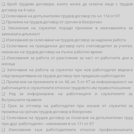
❑ Брой трудови договори, които може да сключи лице с трудов
договор на 4 часа
❑ Сключване на допълнителен трудов договор по чл. 114 от КТ
❑ Промяна на трудов договор от срочен в безсрочен
❑ Уволнение на служител поради промени в изискванията за
заеманата длъжност
❑ Изисквания за сключване на трудов договор за надомна работа
❑ Сключване на граждански договор като счетоводител за учител,
назначен на трудов договор на пълно работно време
❑ Изисквания за работа от разстояние за част от работните дни в
месеца
❑ Започване на работа за служител при нов работодател веднага
след прекратяване на трудов договор при предишен работодател
❑ Прилагане на промените в чл. 66, ал. 5 от КТ за информираност на
работниците и служителите относно трудовото им правоотношение
❑ Ред за информиране на работниците и служителите за
Вътрешните правила
❑ Срок за отговор на работодател при искане от служител за
промяна на срочен трудов договор в безсрочен
❑ Сключване на трудов договор за полагане на допълнителен труд
при друг работодател – изменения в чл. 111 от КТ
❑ Изисквания към работодателите относно професионалната