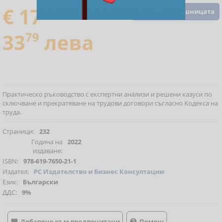
€ 17
28
Добавете в кошницата
33
79
лева
Практическо ръководство с експертни анализи и решени казуси по
сключване и прекратяване на трудови договори съгласно Кодекса на
труда.
Страници:
232
Година на
2022
издаване:
ISBN:
978-619-7650-21-1
Издател:
РС Издателство и Бизнес Консултации
Език:
Български
ДДС:
9%
Добавяне към предпочитани
Помощ

