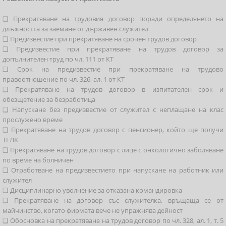
❑ Прекратяване на трудовия договор поради определянето на
длъжността за заемане от държавен служител
❑ Предизвестие при прекратяване на срочен трудов договор
❑ Предизвестие при прекратяване на трудов договор за
допълнителен труд по чл. 111 от КТ
❑ Срок на предизвестие при прекратяване на трудово
правоотношение по чл. 326, ал. 1 от КТ
❑ Прекратяване на трудов договор в изпитателен срок и
обезщетение за безработица
❑ Напускане без предизвестие от служител с неплащане на клас
прослужено време
❑ Прекратяване на трудов договор с пенсионер, който ще получи
ТЕЛК
❑ Прекратяване на трудов договор с лице с онкологично заболяване
по време на болничен
❑ Отработване на предизвестието при напускане на работник или
служител
❑ Дисциплинарно уволнение за отказана командировка
❑ Прекратяване на договор със служителка, връщаща се от
майчинство, когато фирмата вече не упражнява дейност
❑ Обосновка на прекратяване на трудов договор по чл. 328, ал. 1, т. 5