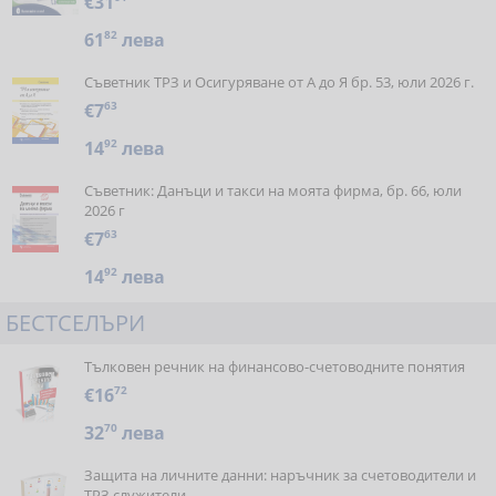
€31
61
82
лева
Съветник ТРЗ и Осигуряване от А до Я бр. 53, юли 2026 г.
€7
63
14
92
лева
Съветник: Данъци и такси на моята фирма, бр. 66, юли
2026 г
€7
63
14
92
лева
БЕСТСЕЛЪРИ
Тълковен речник на финансово-счетоводните понятия
€16
72
32
70
лева
Защита на личните данни: наръчник за счетоводители и
ТРЗ служители