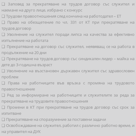
❑ Заповед за прекратяване на трудов договор със служител и
наемане на друго лице, избрано с конкурс
❑ Трудови правоотношения след кончина на работодател – ЕТ
❑ Право на обезщетение по чл. 331 от КТ при прекратяване на
трудов договор
❑ Уволнение на служител поради липса на качества за ефективно
изпълнение на работата
❑ Прекратяване на договор със служител, неявяващ се на работа в
продължение на 20 дни
❑ Прекратяване на трудов договор със синдикален лидер – майка на
дете до 3-годишна възраст
❑ Уволнение на възстановен държавен служител със здравословен
проблем
❑ Права на работниците във връзка с промяна на трудовото
правоотношение
❑ Ред за информиране на работниците и служителите за реда за
прекратяване на трудовите правоотношения
❑ Промени в КТ при прекратяване на трудов договор със срок за
изпитване
❑ Прекратяване на споразумение за поставени задачи
❑ Освобождаване на служител, работил с различно работно време, и
на управител на ДУК