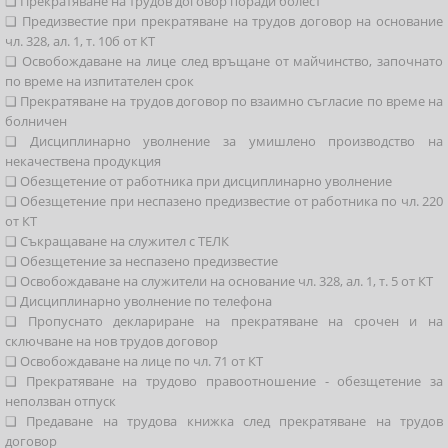
❑ Прекратяване на трудов договор поради болест
❑ Предизвестие при прекратяване на трудов договор на основание
чл. 328, ал. 1, т. 10б от КТ
❑ Освобождаване на лице след връщане от майчинство, започнато
по време на изпитателен срок
❑ Прекратяване на трудов договор по взаимно съгласие по време на
болничен
❑ Дисциплинарно уволнение за умишлено производство на
некачествена продукция
❑ Обезщетение от работника при дисциплинарно уволнение
❑ Обезщетение при неспазено предизвестие от работника по чл. 220
от КТ
❑ Съкращаване на служител с ТЕЛК
❑ Обезщетение за неспазено предизвестие
❑ Освобождаване на служители на основание чл. 328, ал. 1, т. 5 от КТ
❑ Дисциплинарно уволнение по телефона
❑ Пропуснато деклариране на прекратяване на срочен и на
сключване на нов трудов договор
❑ Освобождаване на лице по чл. 71 от КТ
❑ Прекратяване на трудово правоотношение - обезщетение за
неползван отпуск
❑ Предаване на трудова книжка след прекратяване на трудов
договор