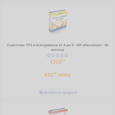
Съветник: ТРЗ и осигуряване от А до Я - VIP абонамент - 36
месеца
24
€323
20
632
лева
Детайли за продукта
