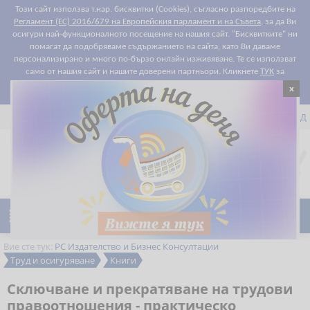
Този сайт използва т.нар. бисквитки (Cookies), съгласно разпоредбите на
Регламент (ЕС) 2016/679 на Европейския парламент и на Съвета
, за да Ви
осигури най-функционалното посещение на нашия сайт. "Бисквитките" ни
помагат да подобряваме съдържанието на сайта, като Ви даваме
персонализирано и много по-бързо онлайн изживяване. Те се използват
само от нашия сайт и нашите доверени партньори. Кликнете
ТУК
за
x
Съгласен съм
подробности относно правилата за "бисквитките".


РЕГИСТРАЦИЯ
ВХОД

0
Предпочитани

Ново
Намаления
Вие сте тук:
РС Издателство и Бизнес Консултации
Труд и осигуряване
Книги
Сключване и прекратяване на трудови
правоотношения - практическо