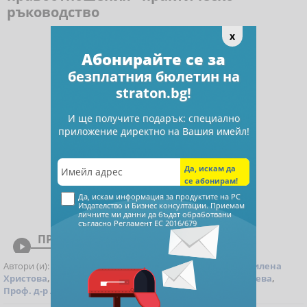
ръководство
x
Абонирайте се за
безплатния бюлетин на
straton.bg!
И ще получите подарък: специално
приложение директно на Вашия имейл!
Да, искам информация за продуктите на РС
Издателство и Бизнес консултации. Приемам
личните ми данни да бъдат обработвани
съгласно
Регламент ЕС 2016/679
ПРЕГЛЕД

Автори (и):
Красимира Гергева
,
Аспасия Петкова
,
Василена
Христова
,
доц. д-р Андрей Александров
,
Теодора Дичева
,
Проф. д-р Любка Ценова
,