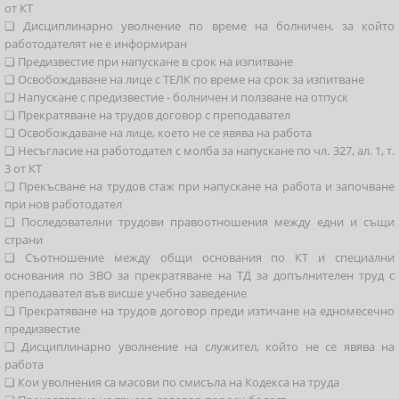
от КТ
❑ Дисциплинарно уволнение по време на болничен, за който
работодателят не е информиран
❑ Предизвестие при напускане в срок на изпитване
❑ Освобождаване на лице с ТЕЛК по време на срок за изпитване
❑ Напускане с предизвестие - болничен и ползване на отпуск
❑ Прекратяване на трудов договор с преподавател
❑ Освобождаване на лице, което не се явява на работа
❑ Несъгласие на работодател с молба за напускане по чл. 327, ал. 1, т.
3 от КТ
❑ Прекъсване на трудов стаж при напускане на работа и започване
при нов работодател
❑ Последователни трудови правоотношения между едни и същи
страни
❑ Съотношение между общи основания по КТ и специални
основания по ЗВО за прекратяване на ТД за допълнителен труд с
преподавател във висше учебно заведение
❑ Прекратяване на трудов договор преди изтичане на едномесечно
предизвестие
❑ Дисциплинарно уволнение на служител, който не се явява на
работа
❑ Кои уволнения са масови по смисъла на Кодекса на труда