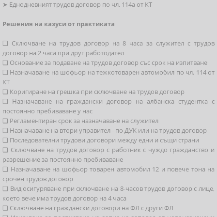
➤ Еднодневният трудов договор по чл. 114а от КТ
Решения на казуси от практиката
❑ Сключване на трудов договор на 8 часа за служител с трудов
договор на 2 часа при друг работодател
❑ Основание за подаване на трудов договор със срок на изпитване
❑ Назначаване на шофьор на тежкотоварен автомобил по чл. 114 от
КТ
❑ Коригиране на грешка при сключване на трудов договор
❑ Назначаване на граждански договор на албанска студентка с
постоянно пребиваване у нас
❑ Регламентиран срок за назначаване на служител
❑ Назначаване на втори управител - по ДУК или на трудов договор
❑ Последователни трудови договори между едни и същи страни
❑ Сключване на трудов договор с работник с чуждо гражданство и
разрешение за постоянно пребиваване
❑ Назначаване на шофьор товарен автомобил 12 и повече тона на
срочен трудов договор
❑ Вид осигуряване при сключване на 8-часов трудов договор с лице,
което вече има трудов договор на 4 часа
❑ Сключване на граждански договори на ФЛ с други ФЛ