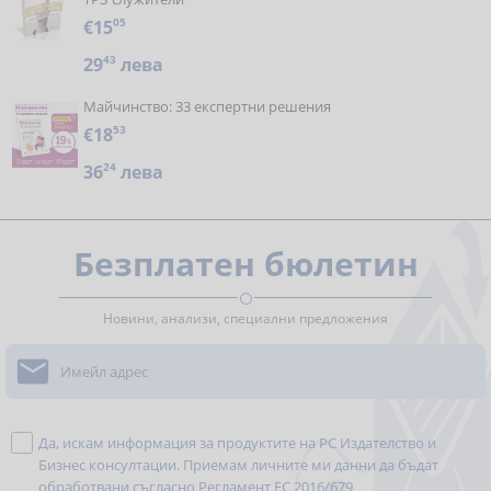
€15
05
29
43
лева
Майчинство: 33 експертни решения
€18
53
36
24
лева
Безплатен бюлетин
Новини, анализи, специални предложения

Да, искам информация за продуктите на РС Издателство и
Бизнес консултации. Приемам личните ми данни да бъдат
обработвани съгласно
Регламент ЕС 2016/679