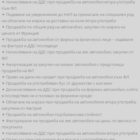
✦ Начисляване на ДДС при продажба на автомобил втора употреба
към ФЛ
✦ Подаване на уведомление до НАП за прилагане на специален ред
на облагане на маржа за доставки на коли втора употреба
✦ Продажба по общия ред на автомобил, закупен по маржа на
цената от Франция
✦ Продажба на автомобил от фирма на физическо лице – издаване
на фактура и ДДС последици
✦ Начисляване на ДДС при продажба на лек автомобил, закупен от
ФЛ
✦ Амортизация за закупен на лизинг автомобил с предстояща
продажба на ФЛ
✦ Право на данъчен кредит при продажба на автомобил към ФЛ
✦ Продажба на употребяван бус от дружество с магазин
✦ Доначисляване на ДДС при продажба на фирмен автомобил, който
в последствие не е ползван за фирмени нужди
✦ Облагане на маржа при продажба на автомобили втора употреба,
закупени от Австрия
✦ Продажба на автомобил под балансова стойност
✦ Фактуриране на продажба на лек автомобил на цена, по-висока от
покупната
✦ Начисляване на ДДС при продажба на автомобили втора употреба
✦ Право на данъчен кредит във връзка с употребяван лек