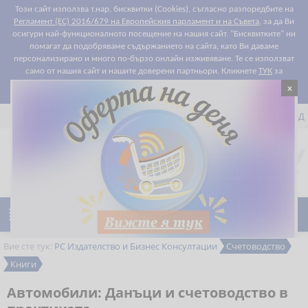
Този сайт използва т.нар. бисквитки (Cookies), съгласно разпоредбите на
Регламент (ЕС) 2016/679 на Европейския парламент и на Съвета
, за да Ви
осигури най-функционалното посещение на нашия сайт. "Бисквитките" ни
помагат да подобряваме съдържанието на сайта, като Ви даваме
персонализирано и много по-бързо онлайн изживяване. Те се използват
само от нашия сайт и нашите доверени партньори. Кликнете
ТУК
за
x
Съгласен съм
подробности относно правилата за "бисквитките".


РЕГИСТРАЦИЯ
ВХОД

0
Предпочитани

Ново
Намаления
Вие сте тук:
РС Издателство и Бизнес Консултации
Счетоводство
Книги
Автомобили: Данъци и счетоводство в