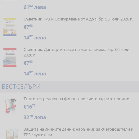
61
82
лева
Съветник ТРЗ и Осигуряване от А до Я бр. 53, юли 2026 г.
€7
63
14
92
лева
Съветник: Данъци и такси на моята фирма, бр. 66, юли
2026 г
€7
63
14
92
лева
БЕСТСЕЛЪРИ
Тълковен речник на финансово-счетоводните понятия
€16
72
32
70
лева
Защита на личните данни: наръчник за счетоводители и
ТРЗ служители