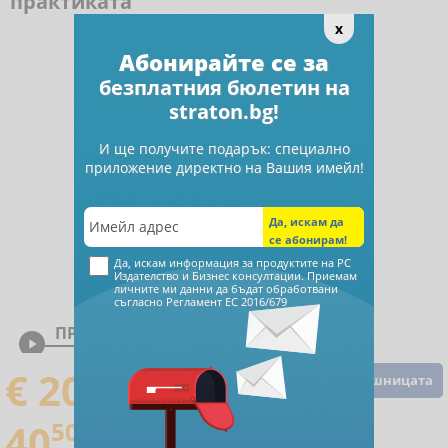
практиката
x
Абонирайте се за
безплатния бюлетин на
straton.bg!
И ще получите подарък: специално
приложение директно на Вашия имейл!
Да, искам информация за продуктите на РС
Издателство и Бизнес консултации. Приемам
личните ми данни да бъдат обработвани
съгласно
Регламент ЕС 2016/679
ПРЕГЛЕД

€ 20
71
Добавете в кошницата
40
50
лева