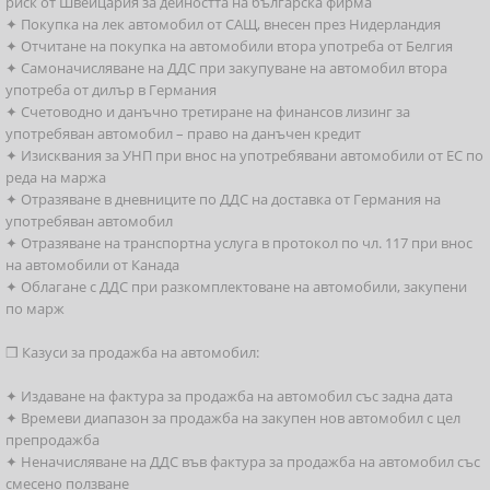
риск от Швейцария за дейността на българска фирма
✦ Покупка на лек автомобил от САЩ, внесен през Нидерландия
✦ Отчитане на покупка на автомобили втора употреба от Белгия
✦ Самоначисляване на ДДС при закупуване на автомобил втора
употреба от дилър в Германия
✦ Счетоводно и данъчно третиране на финансов лизинг за
употребяван автомобил – право на данъчен кредит
✦ Изисквания за УНП при внос на употребявани автомобили от ЕС по
реда на маржа
✦ Отразяване в дневниците по ДДС на доставка от Германия на
употребяван автомобил
✦ Отразяване на транспортна услуга в протокол по чл. 117 при внос
на автомобили от Канада
✦ Облагане с ДДС при разкомплектоване на автомобили, закупени
по марж
❒ Казуси за продажба на автомобил:
✦ Издаване на фактура за продажба на автомобил със задна дата
✦ Времеви диапазон за продажба на закупен нов автомобил с цел
препродажба
✦ Неначисляване на ДДС във фактура за продажба на автомобил със
смесено ползване