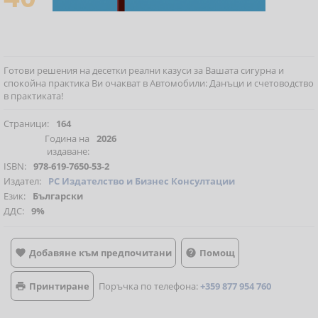
Готови решения на десетки реални казуси за Вашата сигурна и
спокойна практика Ви очакват в Автомобили: Данъци и счетоводство
в практиката!
Страници:
164
Година на
2026
издаване:
ISBN:
978-619-7650-53-2
Издател:
РС Издателство и Бизнес Консултации
Език:
Български
ДДС:
9%
Добавяне към предпочитани
Помощ


Принтиране
Поръчка по телефона:
+359 877 954 760
