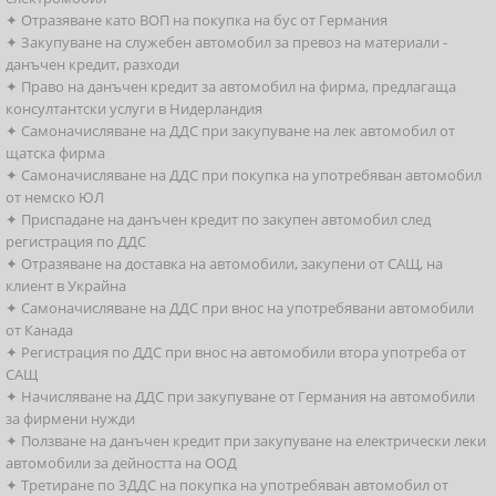
✦ Отразяване като ВОП на покупка на бус от Германия
✦ Закупуване на служебен автомобил за превоз на материали -
данъчен кредит, разходи
✦ Право на данъчен кредит за автомобил на фирма, предлагаща
консултантски услуги в Нидерландия
✦ Самоначисляване на ДДС при закупуване на лек автомобил от
щатска фирма
✦ Самоначисляване на ДДС при покупка на употребяван автомобил
от немско ЮЛ
✦ Приспадане на данъчен кредит по закупен автомобил след
регистрация по ДДС
✦ Отразяване на доставка на автомобили, закупени от САЩ, на
клиент в Украйна
✦ Самоначисляване на ДДС при внос на употребявани автомобили
от Канада
✦ Регистрация по ДДС при внос на автомобили втора употреба от
САЩ
✦ Начисляване на ДДС при закупуване от Германия на автомобили
за фирмени нужди
✦ Ползване на данъчен кредит при закупуване на електрически леки
автомобили за дейността на ООД
✦ Третиране по ЗДДС на покупка на употребяван автомобил от