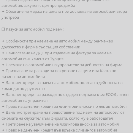
автомобил, закупен с цел препродажба
✦ Облагане на маржа на цената при доставка на автомобили втора
употреба
❒ Казуси за автомобил под наем:
✦ Особености при наемане на автомобил между рент-а-кар
дружество и фирма със същия собственик
✦ Начисляване на ДДС при издаване на фактура за наем на
автомобил към клиент от Турция
✦ Наемане на автомобили на управители за дейността на фирма
✦ Признаване на разходи за покриване на щети и за Каско по
лизингови автомобили
✦ Данъчен кредит за наем на автомобил, ползван в дейността на
командитно дружество
✦ Данъчен кредит за разходи по отдаден под наем към ЕООД личен
автомобил на управител
✦ Право на данъчен кредит за лизингови вноски по лек автомобил
✦ Данъчно третиране на предоставяне под наем на автомобил от
фирмата на служител към фирмата, която му е работодател
✦ Третиране на увеличение на лизингова вноска за автомобил
✦ Право на данъчен кредит във връзка с лизингов автомобил