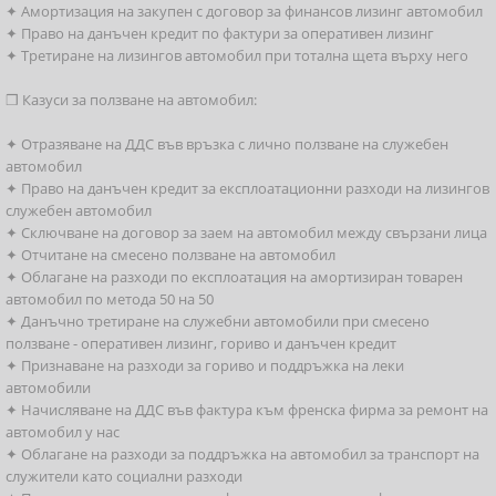
✦ Амортизация на закупен с договор за финансов лизинг автомобил
✦ Право на данъчен кредит по фактури за оперативен лизинг
✦ Третиране на лизингов автомобил при тотална щета върху него
❒ Казуси за ползване на автомобил:
✦ Отразяване на ДДС във връзка с лично ползване на служебен
автомобил
✦ Право на данъчен кредит за експлоатационни разходи на лизингов
служебен автомобил
✦ Сключване на договор за заем на автомобил между свързани лица
✦ Отчитане на смесено ползване на автомобил
✦ Облагане на разходи по експлоатация на амортизиран товарен
автомобил по метода 50 на 50
✦ Данъчно третиране на служебни автомобили при смесено
ползване - оперативен лизинг, гориво и данъчен кредит
✦ Признаване на разходи за гориво и поддръжка на леки
автомобили
✦ Начисляване на ДДС във фактура към френска фирма за ремонт на
автомобил у нас
✦ Облагане на разходи за поддръжка на автомобил за транспорт на
служители като социални разходи