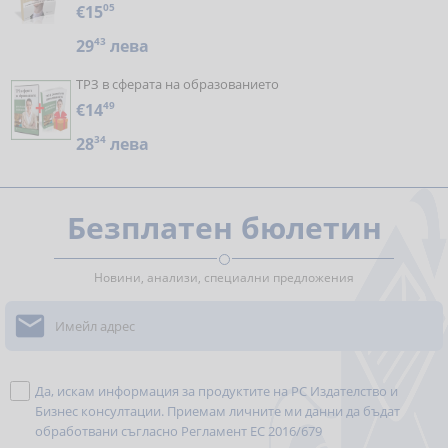
€15
05
29
43
лева
ТРЗ в сферата на образованието
€14
49
28
34
лева
Безплатен бюлетин
Новини, анализи, специални предложения

Да, искам информация за продуктите на РС Издателство и
Бизнес консултации. Приемам личните ми данни да бъдат
обработвани съгласно
Регламент ЕС 2016/679