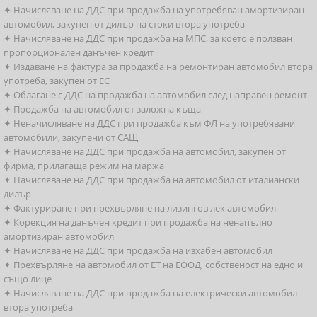
✦ Начисляване на ДДС при продажба на употребяван амортизиран
автомобил, закупен от дилър на стоки втора употреба
✦ Начисляване на ДДС при продажба на МПС, за което е ползван
пропорционален данъчен кредит
✦ Издаване на фактура за продажба на ремонтиран автомобил втора
употреба, закупен от ЕС
✦ Облагане с ДДС на продажба на автомобил след направен ремонт
✦ Продажба на автомобил от заложна къща
✦ Неначисляване на ДДС при продажба към ФЛ на употребявани
автомобили, закупени от САЩ
✦ Начисляване на ДДС при продажба на автомобил, закупен от
фирма, прилагаща режим на маржа
✦ Начисляване на ДДС при продажба на автомобил от италиански
дилър
✦ Фактуриране при прехвърляне на лизингов лек автомобил
✦ Корекция на данъчен кредит при продажба на ненапълно
амортизиран автомобил
✦ Начисляване на ДДС при продажба на изхабен автомобил
✦ Прехвърляне на автомобил от ЕТ на ЕООД, собственост на едно и
също лице
✦ Начисляване на ДДС при продажба на електрически автомобил
втора употреба