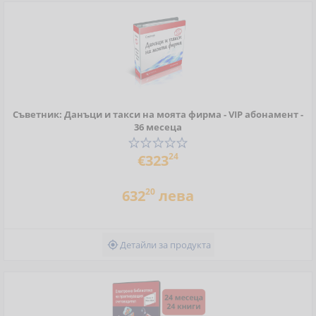
Съветник: Данъци и такси на моята фирма - VIP абонамент -
36 месеца
24
€323
20
632
лева
Детайли за продукта
