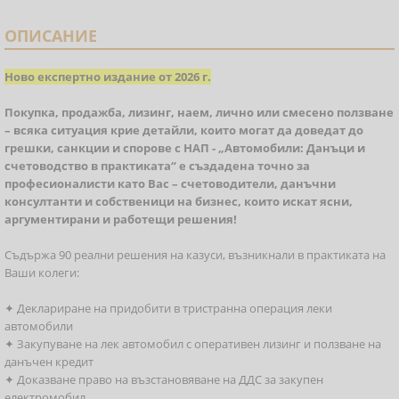
ОПИСАНИЕ
Ново експертно издание от 2026 г.
Покупка, продажба, лизинг, наем, лично или смесено ползване
– всяка ситуация крие детайли, които могат да доведат до
грешки, санкции и спорове с НАП - „Автомобили: Данъци и
счетоводство в практиката“ е създадена точно за
професионалисти като Вас – счетоводители, данъчни
консултанти и собственици на бизнес, които искат ясни,
аргументирани и работещи решения!
Съдържа 90 реални решения на казуси, възникнали в практиката на
Ваши колеги:
✦ Деклариране на придобити в тристранна операция леки
автомобили
✦ Закупуване на лек автомобил с оперативен лизинг и ползване на
данъчен кредит
✦ Доказване право на възстановяване на ДДС за закупен
електромобил