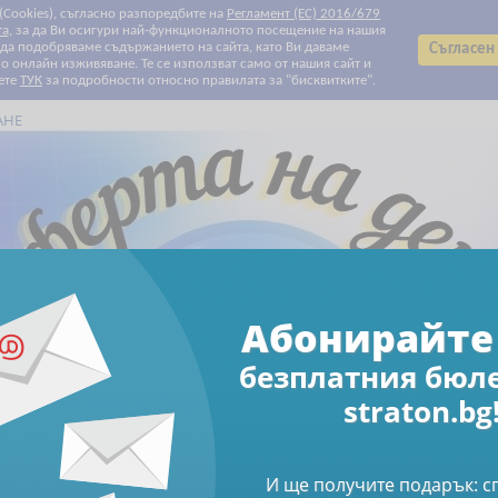
 (Cookies), съгласно разпоредбите на
Регламент (ЕС) 2016/679
та
, за да Ви осигури най-функционалното посещение на нашия
т да подобряваме съдържанието на сайта, като Ви даваме
Съгласен
 онлайн изживяване. Те се използват само от нашия сайт и
ете
ТУК
за подробности относно правилата за "бисквитките".
АНЕ
Всички категории
Всички категории
Биографии
Данъчно облагане и такси
Електронни книги
Електронни списания
За Вашите деца и внуци
За родители
За храната с любов
Здраве
Клубни карти и ваучери
Печатни списания
Право
Продажби и маркетинг
Професионални умения
Свободно време
Счетоводство
Труд и осигуряване
Финанси и инвестиции
Човешки ресурси
Намаления
Абонирайте се за бюлетин
Абонирайте 
безплатния бюл
Труд и осигуряване
Книги
ТРЗ в сферата на образованиет
straton.bg
 образованието
И ще получите подарък: 