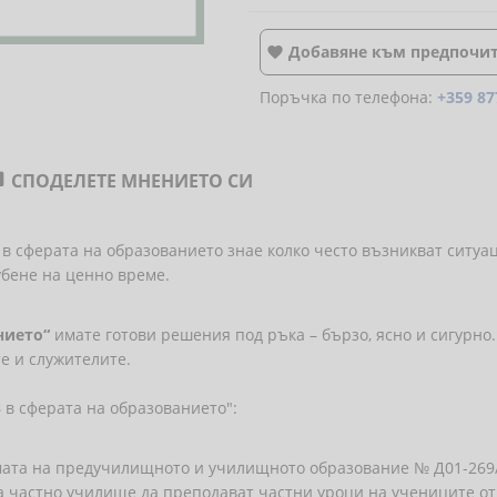
Добавяне към предпочи

Поръчка по телефона:
+359 87
СПОДЕЛЕТЕ МНЕНИЕТО СИ

лист в сферата на образованието знае колко често възникват ситуа
убене на ценно време.
нието“
имате готови решения под ръка – бързо, ясно и сигурно.
е и служителите.
 в сферата на образованието":
мата на предучилищното и училищното образованиe № Д01-269/06.
а частно училище да преподават частни уроци на учениците о