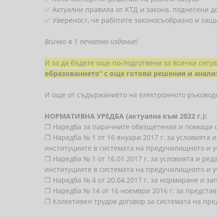
✅ Актуални правила от КТД и закона, поднесени д
✅ Увереност, че работите законосъобразно и защ
Всичко в 1 печатно издание!
И за да бъдете още по-подготвени за всички ситу
образованието“ с още готови решения и анали
И още от съдържанието на електронното ръковод
НОРМАТИВНА УРЕДБА (актуална към 2022 г.):
❐ Наредба за паричните обезщетения и помощи 
❐ Наредба № 1 от 16 януари 2017 г. за условията
институциите в системата на предучилищното и 
❐ Наредба № 1 от 16.01.2017 г. за условията и ре
институциите в системата на предучилищното и 
❐ Наредба № 4 от 20.04.2017 г. за нормиране и з
❐ Наредба № 14 от 16 ноември 2016 г. за предст
❐ Колективен трудов договор за системата на пр