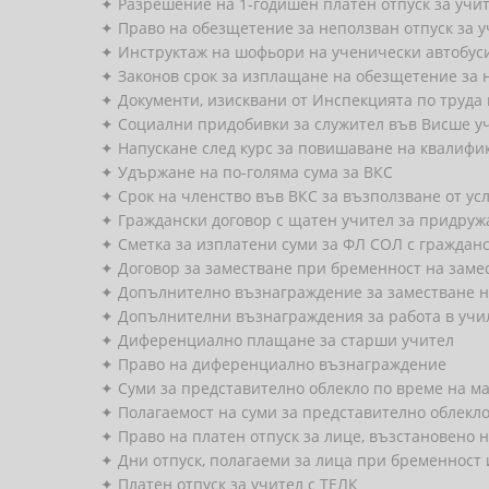
✦ Разрешение на 1-годишен платен отпуск за учи
✦ Право на обезщетение за неползван отпуск за у
✦ Инструктаж на шофьори на ученически автобус
✦ Законов срок за изплащане на обезщетение за 
✦ Документи, изисквани от Инспекцията по труда
✦ Социални придобивки за служител във Висше 
✦ Напускане след курс за повишаване на квалифи
✦ Удържане на по-голяма сума за ВКС
✦ Срок на членство във ВКС за възползване от усл
✦ Граждански договор с щатен учител за придруж
✦ Сметка за изплатени суми за ФЛ СОЛ с граждан
✦ Договор за заместване при бременност на зам
✦ Допълнително възнаграждение за заместване н
✦ Допълнителни възнаграждения за работа в учи
✦ Диференциално плащане за старши учител
✦ Право на диференциално възнаграждение
✦ Суми за представително облекло по време на м
✦ Полагаемост на суми за представително облекло
✦ Право на платен отпуск за лице, възстановено 
✦ Дни отпуск, полагаеми за лица при бременност
✦ Платен отпуск за учител с ТЕЛК