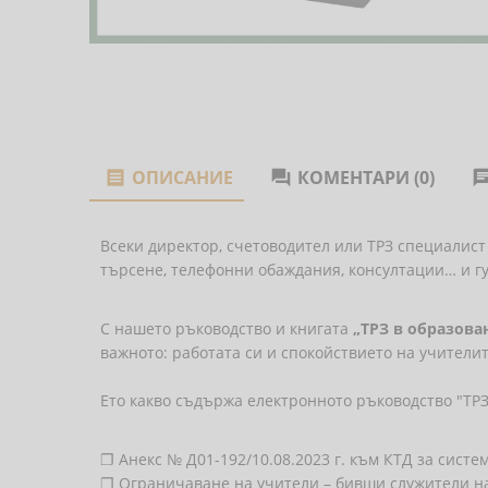
ОПИСАНИЕ
КОМЕНТАРИ (0)


​​​​​​​Всеки директор, счетоводител или ТРЗ специа
търсене, телефонни обаждания, консултации… и г
С нашето ръководство и книгата
„ТРЗ в образова
важното: работата си и спокойствието на учителит
Ето какво съдържа електронното ръководство "ТРЗ
❐ Анекс № Д01-192/10.08.2023 г. към КТД за систе
❐ Ограничаване на учители – бивши служители н