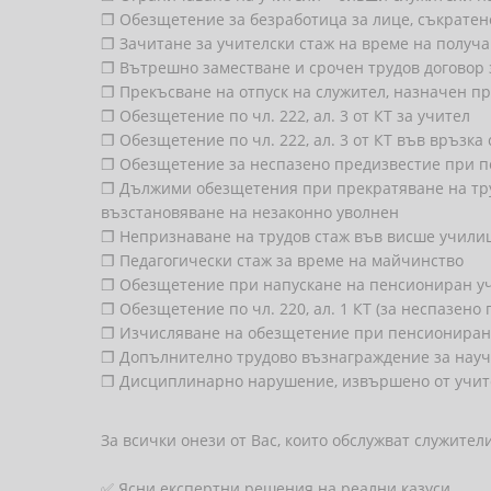
❐ Обезщетение за безработица за лице, съкратено 
❐ Зачитане за учителски стаж на време на получ
❐ Вътрешно заместване и срочен трудов договор 
❐ Прекъсване на отпуск на служител, назначен пр
❐ Обезщетение по чл. 222, ал. 3 от КТ за учител
❐ Обезщетение по чл. 222, ал. 3 от КТ във връзка 
❐ Обезщетение за неспазено предизвестие при п
❐ Дължими обезщетения при прекратяване на труд
възстановяване на незаконно уволнен
❐ Непризнаване на трудов стаж във висше учили
❐ Педагогически стаж за време на майчинство
❐ Обезщетение при напускане на пенсиониран у
❐ Обезщетение по чл. 220, ал. 1 КТ (за неспазено
❐ Изчисляване на обезщетение при пенсиониран
❐ Допълнително трудово възнаграждение за научн
❐ Дисциплинарно нарушение, извършено от учител
За всички онези от Вас, които обслужват служител
✅ Ясни експертни решения на реални казуси