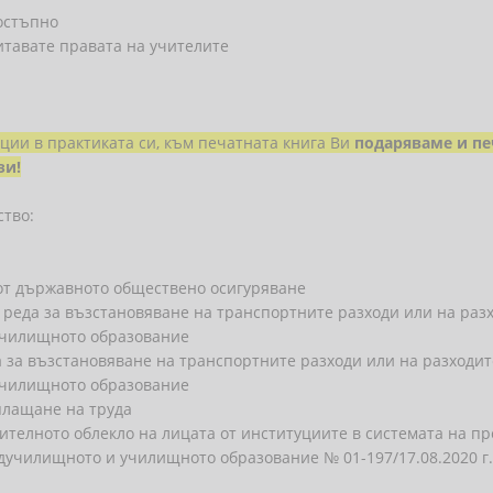
остъпно
итавате правата на учителите
ации в практиката си, към печатната книга Ви
подаряваме
и пе
зи
!
ство:
от държавното обществено осигуряване
 и реда за възстановяване на транспортните разходи или на раз
училищното образование
да за възстановяване на транспортните разходи или на разходи
училищното образование
аплащане на труда
авителното облекло на лицата от институциите в системата на
едучилищното и училищното образование № 01-197/17.08.2020 г.