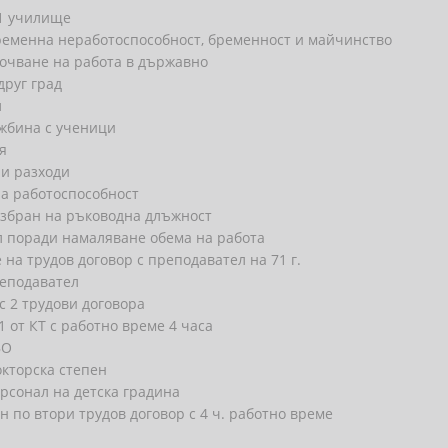
 1 училище
ременна неработоспособност, бременност и майчинство
очване на работа в държавно
друг град
л
ужбина с ученици
я
ни разходи
на работоспособност
 избран на ръководна длъжност
л поради намаляване обема на работа
 на трудов договор с преподавател на 71 г.
реподавател
с 2 трудови договора
 от КТ с работно време 4 часа
ВО
кторска степен
рсонал на детска градина
по втори трудов договор с 4 ч. работно време