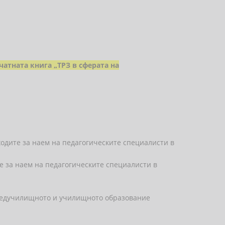
чатната книга „ТРЗ в сферата на
ходите за наем на педагогическите специалисти в
те за наем на педагогическите специалисти в
 предучилищното и училищното образование