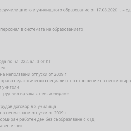
редучилищното и училищното образование от 17.08.2020 г. – е
 персонал в системата на образованието
 по чл. 222, ал. 3 от КТ
тел
а неползвани отпуски от 2009 г.
 право педагогически специалист по отношение на пенсионир
и учители
и труд във връзка с пенсиониране
 трудов договор в 2 училища
а неползвани отпуски от 2009 г.
ормиран работен ден без съобразяване с КТД
жавен изпит