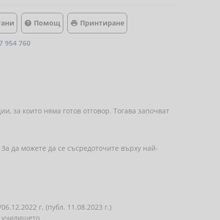
тани
Помощ
Принтиране


7 954 760
ции, за които няма готов отговор. Тогава започват
 За да можете да се съсредоточите върху най-
12.2022 г. (публ. 11.08.2023 г.)
т училището