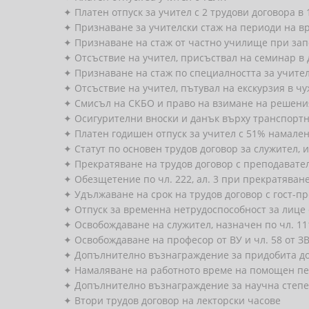
✦ Платен отпуск за учител с 2 трудови договора в
✦ Признаване за учителски стаж на периоди на в
✦ Признаване на стаж от частно училище при зап
✦ Отсъствие на учител, присъствал на семинар в 
✦ Признаване на стаж по специалността за учите
✦ Отсъствие на учител, пътувал на екскурзия в ч
✦ Смисъл на СКБО и право на взимане на решени
✦ Осигурителни вноски и данък върху транспорт
✦ Платен годишен отпуск за учител с 51% намале
✦ Статут по основен трудов договор за служител,
✦ Прекратяване на трудов договор с преподавате
✦ Обезщетение по чл. 222, ал. 3 при прекратяване
✦ Удължаване на срок на трудов договор с гост-п
✦ Отпуск за временна нетрудоспособност за лице 
✦ Освобождаване на служител, назначен по чл. 111
✦ Освобождаване на професор от ВУ и чл. 58 от З
✦ Допълнително възнаграждение за придобита до
✦ Намаляване на работното време на помощен пе
✦ Допълнително възнаграждение за научна степен 
✦ Втори трудов договор на лекторски часове