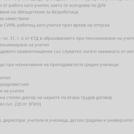
от работа като учител, което се осигурява по ДУК
аване на обезщетение за безработица
за заместване
и СИРВ, работещ като учител през време на отпуска
с чл. 31, т. 6 от КТД в образованието при пенсиониране на учит
енсиониране на учител
овото правоотношение със служител, когато заеманата от него
ще при назначаване на преподавател в средно училище
чител
 предизвестие)
е на учител
а степен доктор на науките по втори трудов договор
 (чл. 220 от ЗПУО)
и, директори, учители в училища, детски градини и университет