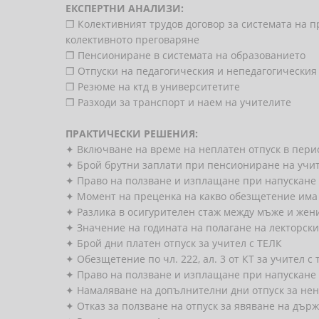
ЕКСПЕРТНИ АНАЛИЗИ:
❐ Колективният трудов договор за системата на п
колективното преговаряне
❐ Пенсиониране в системата на образованието
❐ Отпуски на педагогическия и непедагогическия
❐ Резюме на ктд в университетите
❐ Разходи за транспорт и наем на учителите
ПРАКТИЧЕСКИ РЕШЕНИЯ:
✦ Включване на време на неплатен отпуск в периода
✦ Брой брутни заплати при пенсиониране на учи
✦ Право на ползване и изплащане при напускане н
✦ Момент на преценка на какво обезщетение има
✦ Разлика в осигурителен стаж между мъже и жен
✦ Значение на годината на полагане на лекторск
✦ Брой дни платен отпуск за учител с ТЕЛК
✦ Обезщетение по чл. 222, ал. 3 от КТ за учител с
✦ Право на ползване и изплащане при напускане н
✦ Намаляване на допълнителни дни отпуск за нен
✦ Отказ за ползване на отпуск за явяване на дър