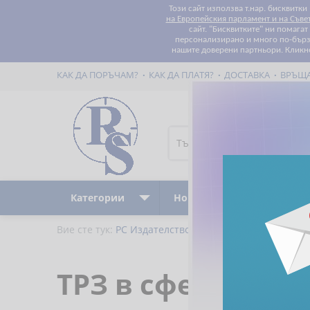
Този сайт използва т.нар. бисквитки
на Европейския парламент и на Съве
сайт. "Бисквитките" ни помага
персонализирано и много по-бързо
нашите доверени партньори. Кликн
КАК ДА ПОРЪЧАМ?
КАК ДА ПЛАТЯ?
ДОСТАВКА
ВРЪЩ
Категории
Ново
Бестселъри
Вие сте тук:
РС Издателство и Бизнес Консултации
ТРЗ в сферата на