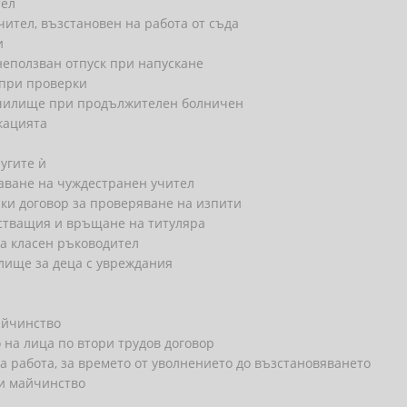
тел
чител, възстановен на работа от съда
и
неползван отпуск при напускане
 при проверки
училище при продължителен болничен
кацията
угите ѝ
аване на чуждестранен учител
ски договор за проверяване на изпити
естващия и връщане на титуляра
а класен ръководител
лище за деца с увреждания
айчинство
 на лица по втори трудов договор
на работа, за времето от уволнението до възстановяването
 и майчинство