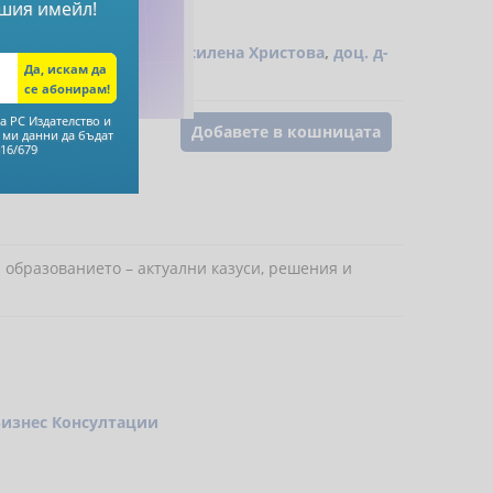
шия имейл!
ва
,
Аспасия Петкова
,
Василена Христова
,
доц. д-
а РС Издателство и
Добавете в кошницата
 ми данни да бъдат
16/679
 образованието – актуални казуси, решения и
Бизнес Консултации