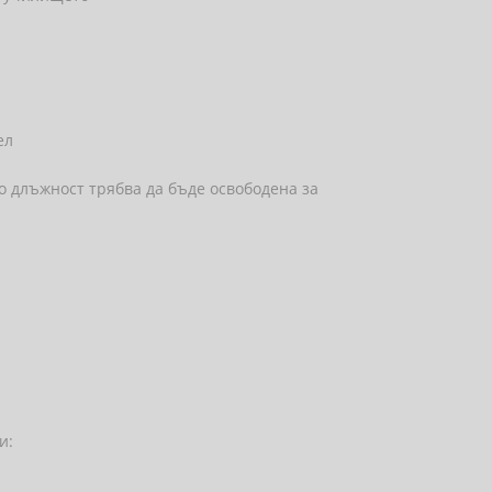
ел
 длъжност трябва да бъде освободена за
и: