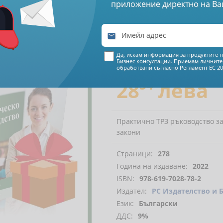
приложение директно на Ва
Автори (и):
Красимира Герге
р Андрей Александров
,

€ 14
Да, искам информация за продуктите н
49
Бизнес консултации. Приемам личните
обработвани съгласно
Регламент ЕС 20
28
34
лева
Практично ТРЗ ръководство за
закони
Страници:
278
Година на издаване:
2022
ISBN:
978-619-7028-78-2
Издател:
РС Издателство и 
Език:
Български
ДДС:
9%