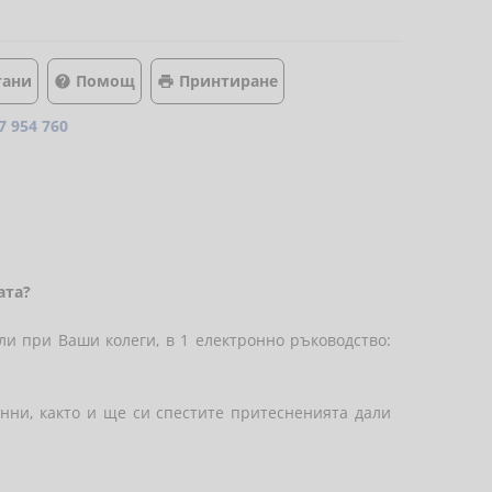
тани
Помощ
Принтиране


7 954 760
ата?
ли при Ваши колеги, в 1 електронно ръководство:
анни, както и ще си спестите притесненията дали