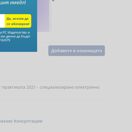
шия имейл!
ство
а РС Издателство и
 Александров
,
 ми данни да бъдат
16/679
Добавете в кошницата
т практиката 2021 - специализирано електронно
Бизнес Консултации