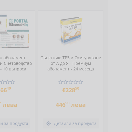
 абонамент -
Съветник: ТРЗ и Осигуряване
 и Счетоводство
от А до Я - Премиум
 - 10 въпроса
абонамент - 24 месеца
40
50
266
€228
2
90
лева
446
лева
и за продукта
Детайли за продукта
