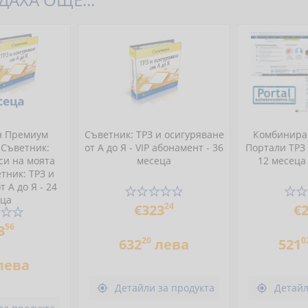
н Премиум
Съветник: ТРЗ и осигуряване
Комбиниран
 Съветник:
от А до Я - VIP абонамент - 36
Портали ТРЗ
си на моята
месеца
12 месеца
тник: ТРЗ и
 А до Я - 24
еца
24
€323
€
56
3
20
0
632
лева
521
лева
Детайли за продукта
Детайл

