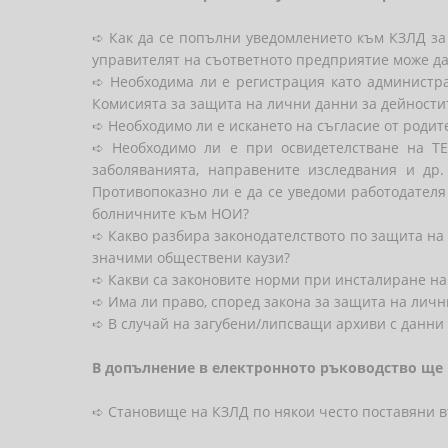
➪ Как да се попълни уведомлението към КЗЛД за
управителят на съответното предприятие може д
➪ Необходима ли е регистрация като администр
Комисията за защита на лични данни за дейностит
➪ Необходимо ли е искането на съгласие от родит
➪ Необходимо ли е при освидетелстване на Т
заболяванията, направените изследвания и др
Противопоказно ли е да се уведоми работодателя
болничните към НОИ?
➪ Какво разбира законодателството по защита на
значими обществени каузи?
➪ Какви са законовите норми при инсталиране на
➪ Има ли право, според закона за защита на личн
➪ В случай на загубени/липсващи архиви с данни 
В допълнение в електронното ръководство ще п
➪ Становище на КЗЛД по някои често поставяни в