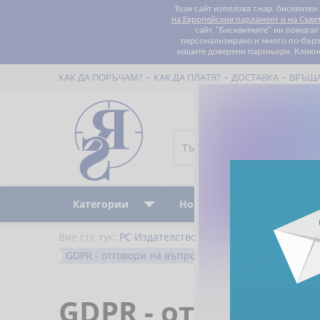
Този сайт използва т.нар. бисквитки
на Европейския парламент и на Съве
сайт. "Бисквитките" ни помага
персонализирано и много по-бързо
нашите доверени партньори. Кликн
КАК ДА ПОРЪЧАМ?
КАК ДА ПЛАТЯ?
ДОСТАВКА
ВРЪЩ
Категории
Ново
Бестселъри
Вие сте тук:
РС Издателство и Бизнес Консултации
GDPR - отговори на въпроси от практиката 2021 -
GDPR - отговори 