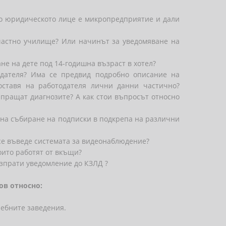
то юридическото лице е микропредприятие и дали
частно училище? Или начинът за уведомяване на
не на дете под 14-годишна възраст в хотел?
дателя? Има се предвид подробно описание на
оставя на работодателя лични данни частично?
зпращат диагнозите? А как стои въпросът относно
 на събиране на подписки в подкрепа на различни
се въведе системата за видеонаблюдение?
оито работят от вкъщи?
изпрати уведомление до КЗЛД ?
ов относно:
чебните заведения.