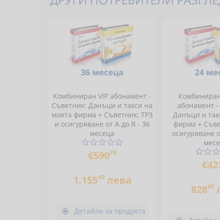
Комбиниран VIP абонамент -
Комбинира
Съветник: Данъци и такси на
абонамент -
моята фирма + Съветник: ТРЗ
Данъци и так
и осигуряване от А до Я - 36
фирма + Съве
месеца
осигуряване от
мес
76
€590
€42
40
1.155
лева
40
828
Детайли за продукта
