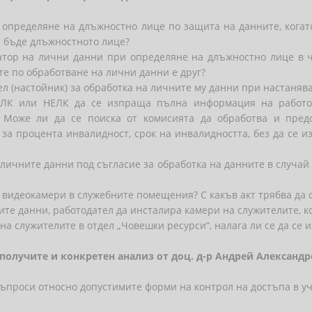
 определяне на длъжностно лице по защита на данните, кога
а бъде длъжностното лице?
атор на лични данни при определяне на длъжностно лице в 
е по обработване на лични данни е друг?
ел (настойник) за обработка на личните му данни при настанява
ЕЛК или НЕЛК да се изпраща пълна информация на работо
. Може ли да се поиска от комисията да обработва и пред
 за процента инвалидност, срок на инвалидността, без да се и
 личните данни под съгласие за обработка на данните в случай
 видеокамери в служебните помещения? С какъв акт трябва да 
ите данни, работодател да инсталира камери на служителите, к
на служителите в отдел „Човешки ресурси“, налага ли се да се 
олучите и конкретен анализ от доц. д-р Андрей Александр
ъпроси относно допустимите форми на контрол на достъпа в у