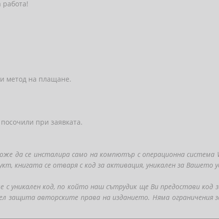
 работа!
и метод на плащане.
 посочили при заявката.
е да се инсталира само на компютър с операционна система Wi
укт, книгата се отваря с код за активация, уникален за Вашето 
 с уникален код, по който наш сътрудик ще Ви предостави код з
ел защита авторските права на изданието. Няма ограничения 