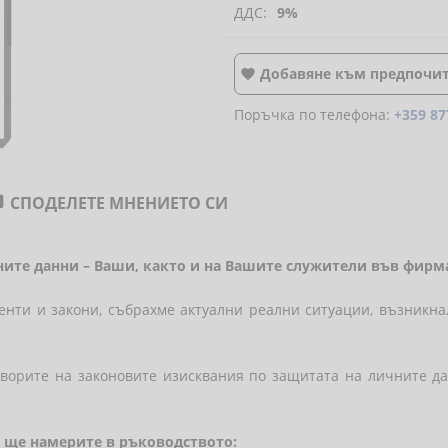
ДДС:
9%
Добавяне към предпочи

Поръчка по телефона:
+359 87
СПОДЕЛЕТЕ МНЕНИЕТО СИ

чните данни – Ваши, както и на Вашите служители във фирм
енти и закони, събрахме актуални реални ситуации, възникна
оворите на законовите изисквания по защитата на личните д
я ще намерите в ръководството: