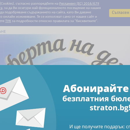
 (Cookies), съгласно разпоредбите на
Регламент (ЕС) 2016/679
та
, за да Ви осигури най-функционалното посещение на нашия
т да подобряваме съдържанието на сайта, като Ви даваме
Съгласен
 онлайн изживяване. Те се използват само от нашия сайт и
ете
ТУК
за подробности относно правилата за "бисквитките".
АНЕ
Всички категории
Всички категории
Биографии
Данъчно облагане и такси
Електронни книги
Електронни списания
За Вашите деца и внуци
За родители
За храната с любов
Здраве
Клубни карти и ваучери
Печатни списания
Право
Продажби и маркетинг
Професионални умения
Свободно време
Счетоводство
Труд и осигуряване
Финанси и инвестиции
Човешки ресурси
Намаления
Абонирайте се за бюлетин
Абонирайте 
безплатния бюл
Електронни книги
Електронен формат
 специализирано електронно ръководство
straton.bg
на въпроси от практик
И ще получите подарък: 